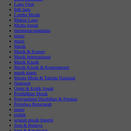
Lagu Viral
lirik lagu
Lomba Musik
Makna Lagu
Media Sosial
mengguncangdunia
music
music
Musik
Musik & Konser
Musik Internasional
Musik Klasik
Musik Klasik & Kontemporer
musik piano
Musisi Muda & Talenta Nasional
Nasional
Opini & Kritik Sosial
Pendidikan Musik
Penyandang Disabilitas & Prestasi
Peristiwa Bersejarah
piano
politik
sejarah musik Inggris
Seni & Budaya
Seni & Kreativitas