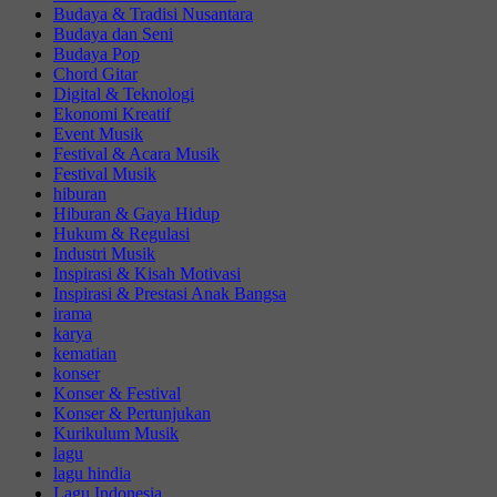
Budaya & Tradisi Nusantara
Budaya dan Seni
Budaya Pop
Chord Gitar
Digital & Teknologi
Ekonomi Kreatif
Event Musik
Festival & Acara Musik
Festival Musik
hiburan
Hiburan & Gaya Hidup
Hukum & Regulasi
Industri Musik
Inspirasi & Kisah Motivasi
Inspirasi & Prestasi Anak Bangsa
irama
karya
kematian
konser
Konser & Festival
Konser & Pertunjukan
Kurikulum Musik
lagu
lagu hindia
Lagu Indonesia