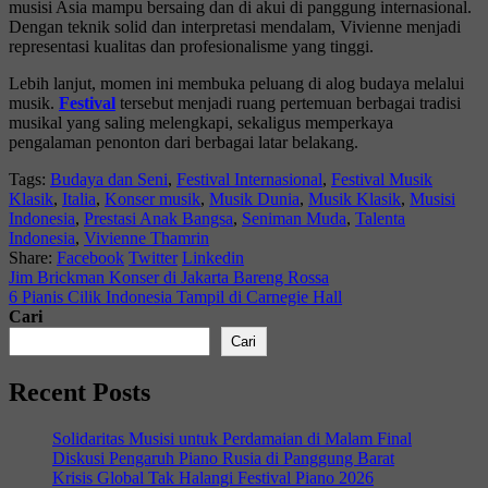
musisi Asia mampu bersaing dan di akui di panggung internasional.
Dengan teknik solid dan interpretasi mendalam, Vivienne menjadi
representasi kualitas dan profesionalisme yang tinggi.
Lebih lanjut, momen ini membuka peluang di alog budaya melalui
musik.
Festival
tersebut menjadi ruang pertemuan berbagai tradisi
musikal yang saling melengkapi, sekaligus memperkaya
pengalaman penonton dari berbagai latar belakang.
Tags:
Budaya dan Seni
,
Festival Internasional
,
Festival Musik
Klasik
,
Italia
,
Konser musik
,
Musik Dunia
,
Musik Klasik
,
Musisi
Indonesia
,
Prestasi Anak Bangsa
,
Seniman Muda
,
Talenta
Indonesia
,
Vivienne Thamrin
Share:
Facebook
Twitter
Linkedin
Jim Brickman Konser di Jakarta Bareng Rossa
6 Pianis Cilik Indonesia Tampil di Carnegie Hall
Cari
Cari
Recent Posts
Solidaritas Musisi untuk Perdamaian di Malam Final
Diskusi Pengaruh Piano Rusia di Panggung Barat
Krisis Global Tak Halangi Festival Piano 2026