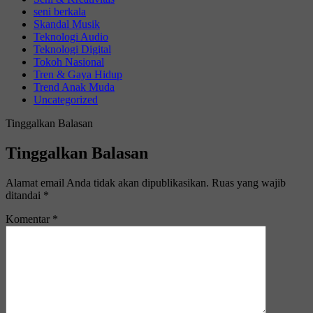
seni berkala
Skandal Musik
Teknologi Audio
Teknologi Digital
Tokoh Nasional
Tren & Gaya Hidup
Trend Anak Muda
Uncategorized
Tinggalkan Balasan
Tinggalkan Balasan
Alamat email Anda tidak akan dipublikasikan.
Ruas yang wajib
ditandai
*
Komentar
*