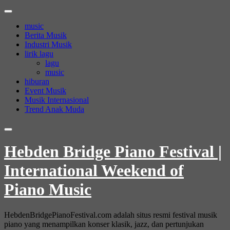
Skip
to
music
content
Berita Musik
Industri Musik
lirik lagu
lagu
music
hiburan
Event Musik
Musik Internasional
Trend Anak Muda
Hebden Bridge Piano Festival |
International Weekend of
Piano Music
HebdenBridgePianoFestival.com adalah situs resmi festival musik
piano yang menampilkan konser klasik, jazz, dan pertunjukan