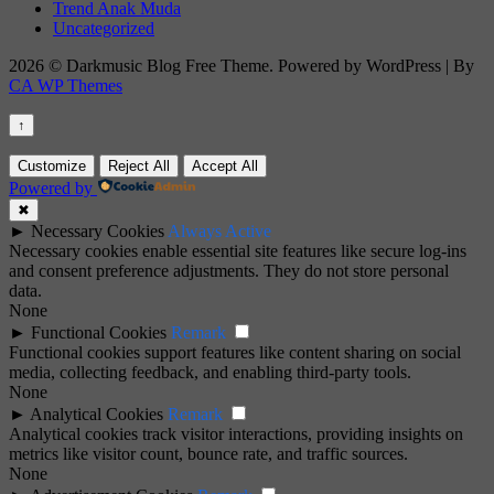
Trend Anak Muda
Uncategorized
2026 © Darkmusic Blog Free Theme. Powered by WordPress | By
CA WP Themes
↑
Customize
Reject All
Accept All
Powered by
✖
►
Necessary Cookies
Always Active
Necessary cookies enable essential site features like secure log-ins
and consent preference adjustments. They do not store personal
data.
None
►
Functional Cookies
Remark
Functional cookies support features like content sharing on social
media, collecting feedback, and enabling third-party tools.
None
►
Analytical Cookies
Remark
Analytical cookies track visitor interactions, providing insights on
metrics like visitor count, bounce rate, and traffic sources.
None