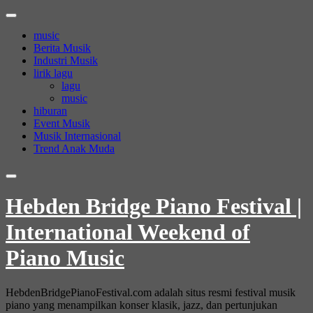
Skip
to
music
content
Berita Musik
Industri Musik
lirik lagu
lagu
music
hiburan
Event Musik
Musik Internasional
Trend Anak Muda
Hebden Bridge Piano Festival |
International Weekend of
Piano Music
HebdenBridgePianoFestival.com adalah situs resmi festival musik
piano yang menampilkan konser klasik, jazz, dan pertunjukan