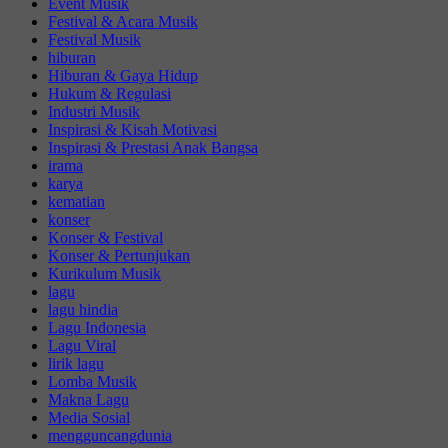
Event Musik
Festival & Acara Musik
Festival Musik
hiburan
Hiburan & Gaya Hidup
Hukum & Regulasi
Industri Musik
Inspirasi & Kisah Motivasi
Inspirasi & Prestasi Anak Bangsa
irama
karya
kematian
konser
Konser & Festival
Konser & Pertunjukan
Kurikulum Musik
lagu
lagu hindia
Lagu Indonesia
Lagu Viral
lirik lagu
Lomba Musik
Makna Lagu
Media Sosial
mengguncangdunia