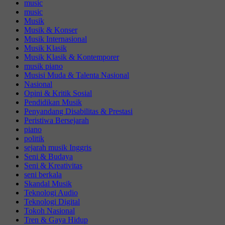
music
music
Musik
Musik & Konser
Musik Internasional
Musik Klasik
Musik Klasik & Kontemporer
musik piano
Musisi Muda & Talenta Nasional
Nasional
Opini & Kritik Sosial
Pendidikan Musik
Penyandang Disabilitas & Prestasi
Peristiwa Bersejarah
piano
politik
sejarah musik Inggris
Seni & Budaya
Seni & Kreativitas
seni berkala
Skandal Musik
Teknologi Audio
Teknologi Digital
Tokoh Nasional
Tren & Gaya Hidup