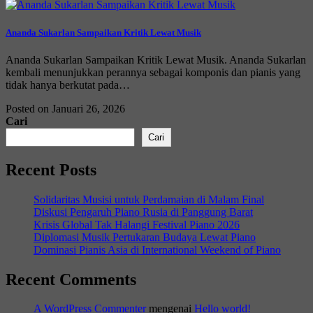
Ananda Sukarlan Sampaikan Kritik Lewat Musik
Ananda Sukarlan Sampaikan Kritik Lewat Musik. Ananda Sukarlan
kembali menunjukkan perannya sebagai komponis dan pianis yang
tidak hanya berkutat pada…
Posted on Januari 26, 2026
Cari
Cari
Recent Posts
Solidaritas Musisi untuk Perdamaian di Malam Final
Diskusi Pengaruh Piano Rusia di Panggung Barat
Krisis Global Tak Halangi Festival Piano 2026
Diplomasi Musik Pertukaran Budaya Lewat Piano
Dominasi Pianis Asia di International Weekend of Piano
Recent Comments
A WordPress Commenter
mengenai
Hello world!