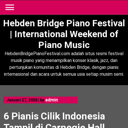
Skip
to
content
Hebden Bridge Piano Festival
| International Weekend of
Piano Music
HebdenBridgePianoFestival.com adalah situs resmi festival
musik piano yang menampilkan konser klasik, jazz, dan
pertunjukan komunitas di Hebden Bridge, dengan pianis
internasional dan acara untuk semua usia setiap musim semi.
admin
Januari 27, 2026
|
by
6 Pianis Cilik Indonesia
Tampil di Carnegie Hall