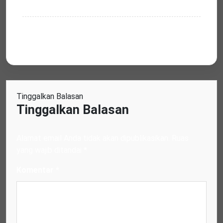
Tinggalkan Balasan
Tinggalkan Balasan
Alamat email Anda tidak akan dipublikasikan.
Ruas
yang wajib ditandai
*
Komentar
*