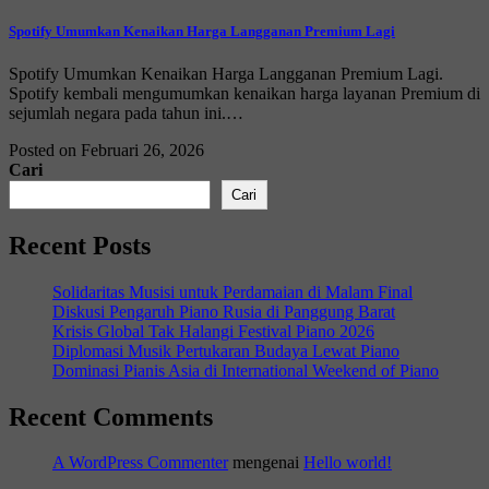
Spotify Umumkan Kenaikan Harga Langganan Premium Lagi
Spotify Umumkan Kenaikan Harga Langganan Premium Lagi.
Spotify kembali mengumumkan kenaikan harga layanan Premium di
sejumlah negara pada tahun ini.…
Posted on Februari 26, 2026
Cari
Cari
Recent Posts
Solidaritas Musisi untuk Perdamaian di Malam Final
Diskusi Pengaruh Piano Rusia di Panggung Barat
Krisis Global Tak Halangi Festival Piano 2026
Diplomasi Musik Pertukaran Budaya Lewat Piano
Dominasi Pianis Asia di International Weekend of Piano
Recent Comments
A WordPress Commenter
mengenai
Hello world!