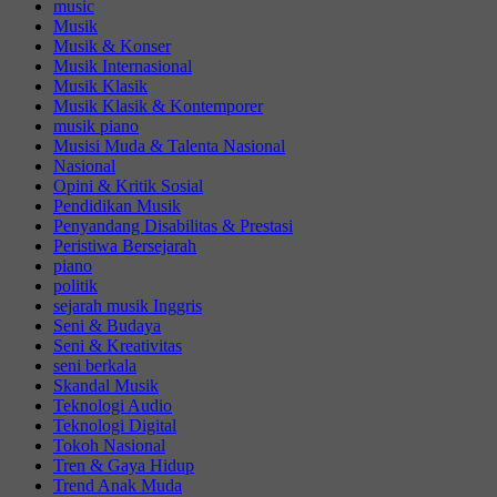
music
Musik
Musik & Konser
Musik Internasional
Musik Klasik
Musik Klasik & Kontemporer
musik piano
Musisi Muda & Talenta Nasional
Nasional
Opini & Kritik Sosial
Pendidikan Musik
Penyandang Disabilitas & Prestasi
Peristiwa Bersejarah
piano
politik
sejarah musik Inggris
Seni & Budaya
Seni & Kreativitas
seni berkala
Skandal Musik
Teknologi Audio
Teknologi Digital
Tokoh Nasional
Tren & Gaya Hidup
Trend Anak Muda