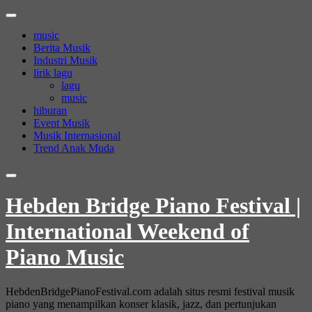
Skip
to
music
content
Berita Musik
Industri Musik
lirik lagu
lagu
music
hiburan
Event Musik
Musik Internasional
Trend Anak Muda
Hebden Bridge Piano Festival |
International Weekend of
Piano Music
HebdenBridgePianoFestival.com adalah situs resmi festival musik
piano yang menampilkan konser klasik, jazz, dan pertunjukan