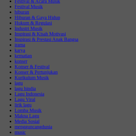
Festival & Acara Musik
Festival Musik
hiburan
Hiburan & Gaya Hidup
Hukum & Regulasi
Industri Musik
Inspirasi & Kisah Motivasi
Inspirasi & Prestasi Anak Bangsa
irama
karya
kematian
konser
Konser & Festival
Konser & Pertunjukan
Kurikulum Musik
lagu
lagu hindia
Lagu Indonesia
Lagu Viral
lirik lagu
Lomba Musik
Makna Lagu
Media Sosial
mengguncangdunia
music