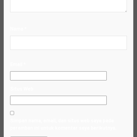
Nama
*
Email
*
Situs Web
Simpan nama, email, dan situs web saya pada
peramban ini untuk komentar saya berikutnya.