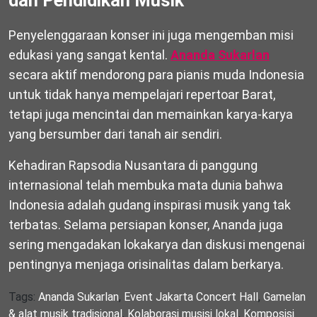
dan Pendidikan Musik
Penyelenggaraan konser ini juga mengemban misi
edukasi yang sangat kental.
Ananda Sukarlan
secara aktif mendorong para pianis muda Indonesia
untuk tidak hanya mempelajari repertoar Barat,
tetapi juga mencintai dan memainkan karya-karya
yang bersumber dari tanah air sendiri.
Kehadiran Rapsodia Nusantara di panggung
internasional telah membuka mata dunia bahwa
Indonesia adalah gudang inspirasi musik yang tak
terbatas. Selama persiapan konser, Ananda juga
sering mengadakan lokakarya dan diskusi mengenai
pentingnya menjaga orisinalitas dalam berkarya.
Tags:
Ananda Sukarlan
,
Event Jakarta Concert Hall
,
Gamelan
& alat musik tradisional
,
Kolaborasi musisi lokal
,
Komposisi