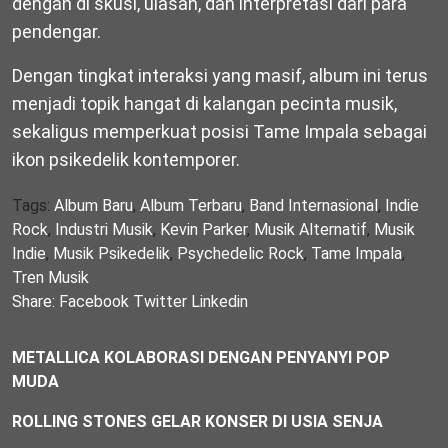
dengan di skusi, ulasan, dan interpretasi dari para
pendengar.
Dengan tingkat interaksi yang masif, album ini terus
menjadi topik hangat di kalangan pecinta musik,
sekaligus memperkuat posisi Tame Impala sebagai
ikon psikedelik kontemporer.
Tags:
Album Baru
,
Album Terbaru
,
Band Internasional
,
Indie
Rock
,
Industri Musik
,
Kevin Parker
,
Musik Alternatif
,
Musik
Indie
,
Musik Psikedelik
,
Psychedelic Rock
,
Tame Impala
,
Tren Musik
Share:
Facebook
Twitter
Linkedin
METALLICA KOLABORASI DENGAN PENYANYI POP
MUDA
ROLLING STONES GELAR KONSER DI USIA SENJA