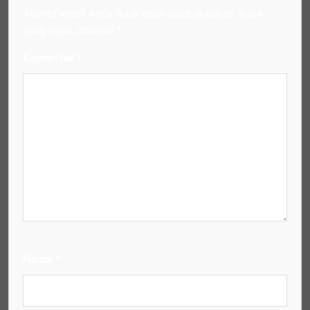
Alamat email Anda tidak akan dipublikasikan.
Ruas
yang wajib ditandai
*
Komentar
*
Nama
*