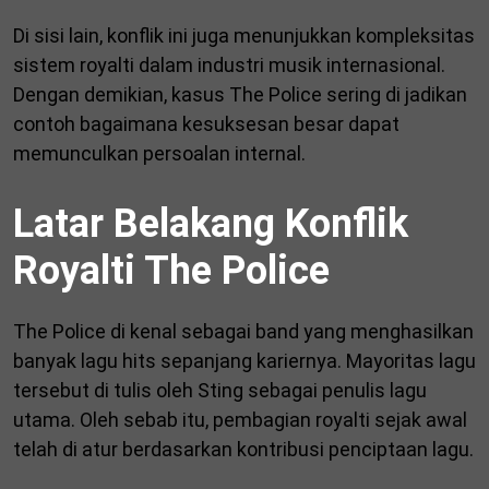
Di sisi lain, konflik ini juga menunjukkan kompleksitas
sistem royalti dalam industri musik internasional.
Dengan demikian, kasus The Police sering di jadikan
contoh bagaimana kesuksesan besar dapat
memunculkan persoalan internal.
Latar Belakang Konflik
Royalti The Police
The Police di kenal sebagai band yang menghasilkan
banyak lagu hits sepanjang kariernya. Mayoritas lagu
tersebut di tulis oleh Sting sebagai penulis lagu
utama. Oleh sebab itu, pembagian royalti sejak awal
telah di atur berdasarkan kontribusi penciptaan lagu.