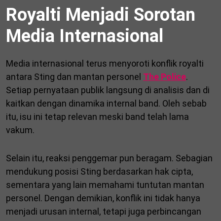
Royalti Menjadi Sorotan
Media Internasional
Media internasional terus menyoroti konflik royalti
antara Sting dan mantan personel
The Police
.
Setiap pernyataan publik langsung di analisis dan di
kaitkan dengan dinamika internal band. Oleh sebab
itu, isu ini tetap relevan meski band telah lama
vakum.
Selain itu, reaksi penggemar pun beragam. Sebagian
mendukung posisi Sting berdasarkan hak cipta,
sementara yang lain memahami tuntutan mantan
personel. Dengan demikian, konflik ini tidak hanya
menjadi urusan internal, tetapi juga perbincangan