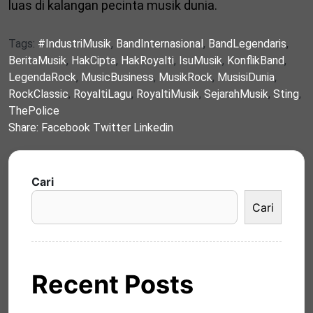
luas di kalangan pecinta musik dunia.
Tags:
#IndustriMusik
,
BandInternasional
,
BandLegendaris
,
BeritaMusik
,
HakCipta
,
HakRoyalti
,
IsuMusik
,
KonflikBand
,
LegendaRock
,
MusicBusiness
,
MusikRock
,
MusisiDunia
,
RockClassic
,
RoyaltiLagu
,
RoyaltiMusik
,
SejarahMusik
,
Sting
,
ThePolice
Share:
Facebook
Twitter
Linkedin
Cari
Cari
Recent Posts