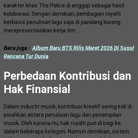
karakter khas The Police di anggap sebagai hasil
kolaborasi. Dengan demikian, pembagian royalti
berbasis penulisan lagu saja di pandang kurang
merepresentasikan kerja tim.
Baca juga :
Album Baru BTS Rilis Maret 2026 Di Susul
Rencana Tur Dunia
Perbedaan Kontribusi dan
Hak Finansial
Dalam industri musik, kontribusi kreatif sering kali di
pisahkan antara penulisan lagu dan penampilan
musik. Oleh karena itu, hak royalti pun di bagi ke
dalam beberapa kategori. Namun demikian, sistem