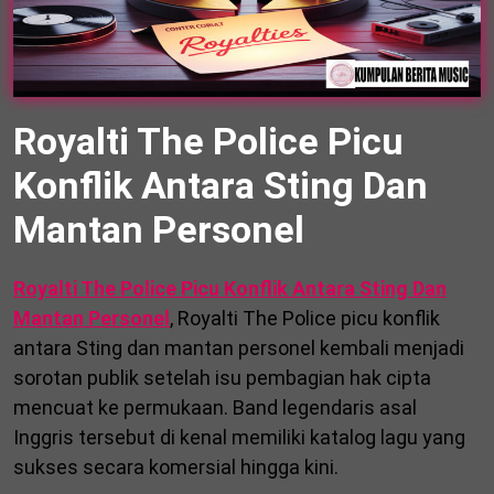
Royalti The Police Picu
Konflik Antara Sting Dan
Mantan Personel
Royalti The Police Picu Konflik Antara Sting Dan
Mantan Personel
, Royalti The Police picu konflik
antara Sting dan mantan personel kembali menjadi
sorotan publik setelah isu pembagian hak cipta
mencuat ke permukaan. Band legendaris asal
Inggris tersebut di kenal memiliki katalog lagu yang
sukses secara komersial hingga kini.