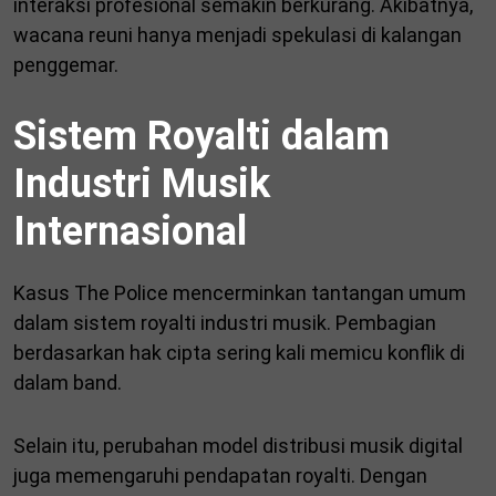
interaksi profesional semakin berkurang. Akibatnya,
wacana reuni hanya menjadi spekulasi di kalangan
penggemar.
Sistem Royalti dalam
Industri Musik
Internasional
Kasus The Police mencerminkan tantangan umum
dalam sistem royalti industri musik. Pembagian
berdasarkan hak cipta sering kali memicu konflik di
dalam band.
Selain itu, perubahan model distribusi musik digital
juga memengaruhi pendapatan royalti. Dengan