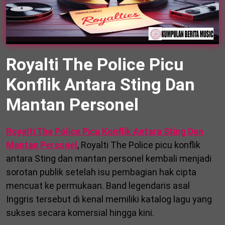
Royalti The Police Picu
Konflik Antara Sting Dan
Mantan Personel
Royalti The Police Picu Konflik Antara Sting Dan
Mantan Personel
, Royalti The Police picu konflik
antara Sting dan mantan personel kembali menjadi
sorotan publik setelah isu pembagian hak cipta
mencuat ke permukaan. Band legendaris asal
Inggris tersebut di kenal memiliki katalog lagu yang
sukses secara komersial hingga kini.