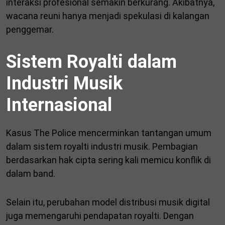
interaksi profesional semakin berkurang. Akibatnya,
wacana reuni hanya menjadi spekulasi di kalangan
penggemar.
Sistem Royalti dalam
Industri Musik
Internasional
Kasus The Police mencerminkan tantangan umum
dalam sistem royalti industri musik. Pembagian
berdasarkan hak cipta sering kali memicu konflik di
dalam band.
Selain itu, perubahan model distribusi musik digital
juga memengaruhi pendapatan royalti. Dengan