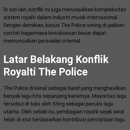
Di sisi lain, konflik ini juga menunjukkan kompleksitas
sistem royalti dalam industri musik internasional.
Dengan demikian, kasus The Police sering di jadikan
contoh bagaimana kesuksesan besar dapat
memunculkan persoalan internal.
Latar Belakang Konflik
Royalti The Police
The Police di kenal sebagai band yang menghasilkan
banyak lagu hits sepanjang kariernya. Mayoritas lagu
tersebut di tulis oleh Sting sebagai penulis lagu
utama. Oleh sebab itu, pembagian royalti sejak awal
telah di atur berdasarkan kontribusi penciptaan lagu.