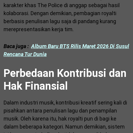
karakter khas The Police di anggap sebagai hasil
kolaborasi. Dengan demikian, pembagian royalti
berbasis penulisan lagu saja di pandang kurang
merepresentasikan kerja tim.
Baca juga :
Album Baru BTS Rilis Maret 2026 Di Susul
Rencana Tur Dunia
Perbedaan Kontribusi dan
Hak Finansial
Dalam industri musik, kontribusi kreatif sering kali di
pisahkan antara penulisan lagu dan penampilan
musik. Oleh karena itu, hak royalti pun di bagi ke
dalam beberapa kategori. Namun demikian, sistem