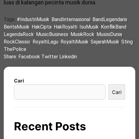
luas di kalangan pecinta musik dunia.
Tags:
#IndustriMusik
,
BandInternasional
,
BandLegendaris
,
BeritaMusik
,
HakCipta
,
HakRoyalti
,
IsuMusik
,
KonflikBand
,
LegendaRock
,
MusicBusiness
,
MusikRock
,
MusisiDunia
,
RockClassic
,
RoyaltiLagu
,
RoyaltiMusik
,
SejarahMusik
,
Sting
,
ThePolice
Share:
Facebook
Twitter
Linkedin
Cari
Cari
Recent Posts