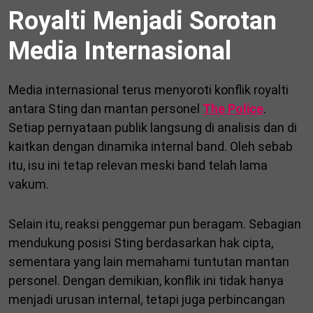
Royalti Menjadi Sorotan
Media Internasional
Media internasional terus menyoroti konflik royalti
antara Sting dan mantan personel
The Police
.
Setiap pernyataan publik langsung di analisis dan di
kaitkan dengan dinamika internal band. Oleh sebab
itu, isu ini tetap relevan meski band telah lama
vakum.
Selain itu, reaksi penggemar pun beragam. Sebagian
mendukung posisi Sting berdasarkan hak cipta,
sementara yang lain memahami tuntutan mantan
personel. Dengan demikian, konflik ini tidak hanya
menjadi urusan internal, tetapi juga perbincangan