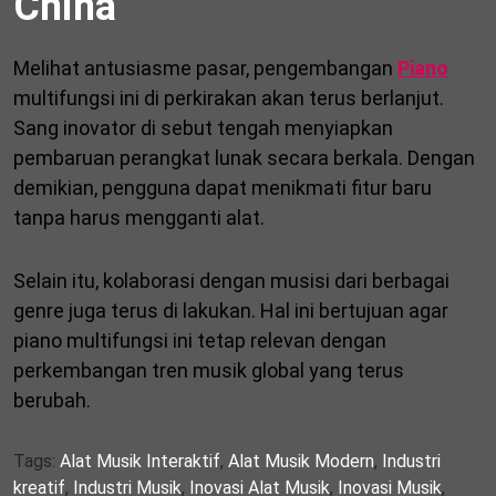
China
Melihat antusiasme pasar, pengembangan
Piano
multifungsi ini di perkirakan akan terus berlanjut.
Sang inovator di sebut tengah menyiapkan
pembaruan perangkat lunak secara berkala. Dengan
demikian, pengguna dapat menikmati fitur baru
tanpa harus mengganti alat.
Selain itu, kolaborasi dengan musisi dari berbagai
genre juga terus di lakukan. Hal ini bertujuan agar
piano multifungsi ini tetap relevan dengan
perkembangan tren musik global yang terus
berubah.
Tags:
Alat Musik Interaktif
,
Alat Musik Modern
,
Industri
kreatif
,
Industri Musik
,
Inovasi Alat Musik
,
Inovasi Musik
,