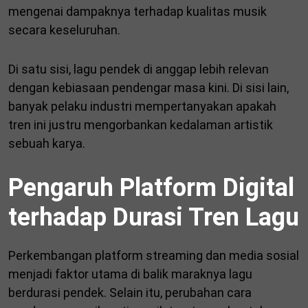
mengenai dampaknya terhadap kualitas musik
secara keseluruhan.
Di satu sisi, lagu pendek di anggap lebih relevan
dengan kebiasaan pendengar masa kini. Di sisi lain,
banyak pelaku industri mempertanyakan apakah
tren ini justru mengorbankan kedalaman artistik
sebuah karya.
Pengaruh Platform Digital
terhadap Durasi Tren Lagu
Perkembangan platform streaming dan media sosial
menjadi faktor utama di balik maraknya lagu
berdurasi pendek. Selain itu, perubahan cara