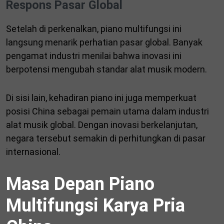
Respons Pasar Global
Setelah di perkenalkan, piano multifungsi ini
langsung menarik perhatian pasar global. Banyak
pengamat industri menilai bahwa inovasi ini
berpotensi mengubah standar alat musik modern.
Di sisi lain, kehadiran piano ini juga memperkuat
posisi China sebagai pemain utama dalam industri
alat musik global. Dengan inovasi berkelanjutan,
negara tersebut semakin di perhitungkan di pasar
internasional.
Masa Depan Piano
Multifungsi Karya Pria