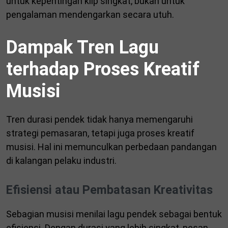
untuk kepentingan klip singkat, bukan untuk
pengalaman mendengarkan secara utuh.
Dampak Tren Lagu
terhadap Proses Kreatif
Musisi
Tren durasi pendek tidak hanya memengaruhi
strategi pemasaran, tetapi juga proses kreatif
musisi. Hal ini memunculkan perbedaan pandangan
di kalangan pelaku industri.
Efisiensi atau Pembatasan Kreativitas
Sebagian musisi menilai lagu pendek sebagai bentuk
efisiensi. Dengan durasi yang lebih singkat, pesan