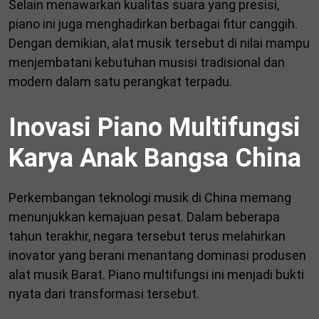
Selain menawarkan kualitas suara yang presisi,
piano ini juga menghadirkan berbagai fitur canggih.
Dengan demikian, alat musik tersebut di nilai mampu
menjembatani kebutuhan musisi tradisional dan
modern dalam satu perangkat terpadu.
Inovasi Piano Multifungsi
Karya Anak Bangsa China
Perkembangan teknologi musik di China memang
menunjukkan kemajuan pesat. Dalam beberapa
tahun terakhir, negara tersebut terus melahirkan
inovator yang berani menantang dominasi produsen
alat musik Barat. Piano multifungsi ini menjadi bukti
nyata dari transformasi tersebut.