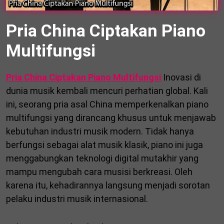
Pria China Ciptakan Piano
Multifungsi
Pria China Ciptakan Piano Multifungsi
Inovasi di
dunia musik kembali mencuri perhatian global. Kali
ini, seorang pria asal China memperkenalkan piano
multifungsi yang dirancang khusus untuk menjawab
kebutuhan industri musik modern. Tidak hanya
berfungsi sebagai alat musik klasik, piano ini juga
menggabungkan teknologi digital mutakhir yang
mampu mengubah cara musisi berkreasi. Oleh
karena itu, kehadirannya langsung menjadi sorotan
pelaku industri musik internasional.