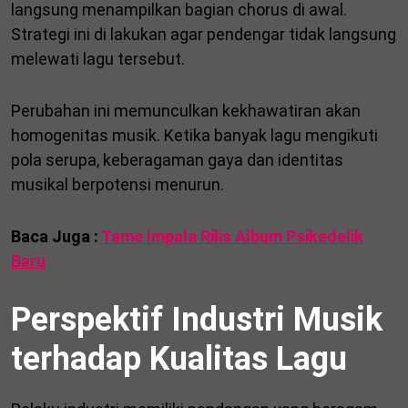
langsung menampilkan bagian chorus di awal.
Strategi ini di lakukan agar pendengar tidak langsung
melewati lagu tersebut.
Perubahan ini memunculkan kekhawatiran akan
homogenitas musik. Ketika banyak lagu mengikuti
pola serupa, keberagaman gaya dan identitas
musikal berpotensi menurun.
Baca Juga :
Tame Impala Rilis Album Psikedelik
Baru
Perspektif Industri Musik
terhadap Kualitas Lagu