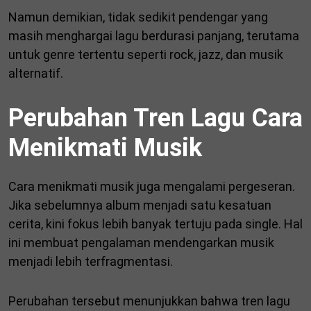
Namun demikian, tidak sedikit pendengar yang
masih menghargai lagu berdurasi panjang, terutama
untuk genre tertentu seperti rock, jazz, dan musik
alternatif.
Perubahan Tren Lagu Cara
Menikmati Musik
Cara menikmati musik juga mengalami pergeseran.
Jika sebelumnya album menjadi satu kesatuan
cerita, kini fokus lebih banyak tertuju pada single. Hal
ini membuat pengalaman mendengarkan musik
menjadi lebih terfragmentasi.
Perubahan tersebut menunjukkan bahwa tren lagu