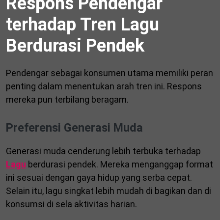
Respons Pendengar
terhadap Tren Lagu
Berdurasi Pendek
Pendengar sebagai konsumen utama memiliki peran
penting dalam menentukan arah tren ini. Respons
mereka pun terbilang beragam.
Preferensi Generasi Muda
Generasi muda cenderung lebih terbuka terhadap
Lagu
berdurasi pendek. Mereka menganggap format
ini sesuai dengan gaya hidup yang serba cepat.
Selain itu, lagu singkat lebih mudah di bagikan dan di
konsumsi di sela aktivitas harian.