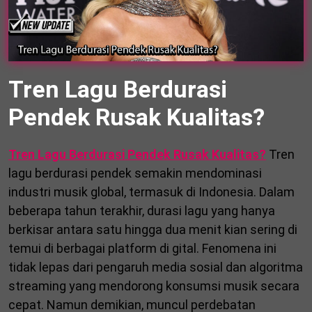
Tren Lagu Berdurasi
Pendek Rusak Kualitas?
Tren Lagu Berdurasi Pendek Rusak Kualitas?
Tren
lagu berdurasi pendek semakin mendominasi
industri musik global, termasuk di Indonesia. Dalam
beberapa tahun terakhir, durasi lagu yang hanya
berkisar antara satu hingga dua menit kian sering di
temui di berbagai platform di gital. Fenomena ini
tidak lepas dari pengaruh media sosial dan algoritma
streaming yang mendorong konsumsi musik secara
cepat. Namun demikian, muncul perdebatan