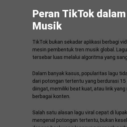
Peran TikTok dala
Musik
TikTok bukan sekadar aplikasi berbagi vi
mesin pembentuk tren musik global. Lagu 
tersebar luas melalui algoritma yang san
Dalam banyak kasus, popularitas lagu tid
dari potongan tertentu yang berdurasi 15
diingat, memiliki beat kuat, atau lirik ya
berbagai konten.
Salah satu alasan lagu viral cepat di lup
mengenal potongan tertentu, bukan kesel