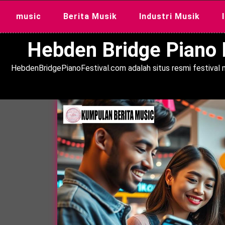
Skip
music
Berita Musik
Industri Musik
to
content
Hebden Bridge Piano F
HebdenBridgePianoFestival.com adalah situs resmi festival m