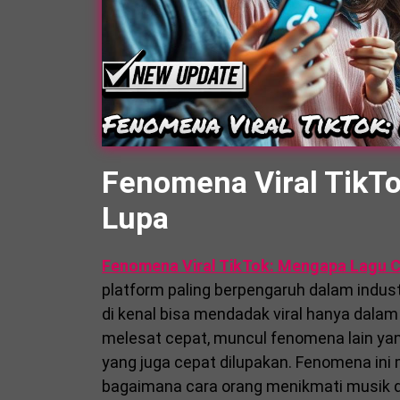
Fenomena Viral TikT
Lupa
Fenomena Viral TikTok: Mengapa Lagu 
platform paling berpengaruh dalam indus
di kenal bisa mendadak viral hanya dalam 
melesat cepat, muncul fenomena lain yang 
yang juga cepat dilupakan. Fenomena in
bagaimana cara orang menikmati musik di 