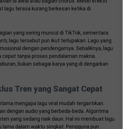
ian di awal atau bagian chorus. Meski efektif
t lagu terasa kurang berkesan ketika di
gian yang sering muncul di TikTok, sementara
anti, lagu tersebut pun ikut terlupakan. Lagu yang
emosional dengan pendengarnya. Sebaliknya, lagu
ara cepat tanpa proses pendalaman makna.
hiburan, bukan sebagai karya yang di dengarkan
klus Tren yang Sangat Cepat
 utama mengapa lagu viral mudah tergantikan.
ulan dengan audio yang berbeda-beda. Algoritma
ten yang sedang naik daun. Hal ini membuat lagu
u lama dalam waktu singkat. Pengguna pun