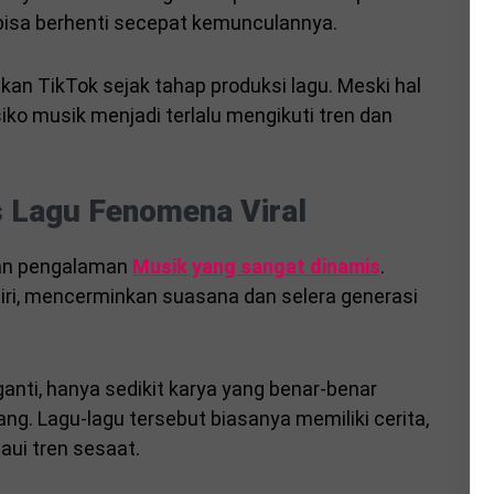
k bisa berhenti secepat kemunculannya.
an TikTok sejak tahap produksi lagu. Meski hal
iko musik menjadi terlalu mengikuti tren dan
 Lagu Fenomena Viral
kan pengalaman
Musik yang sangat dinamis
.
ndiri, mencerminkan suasana dan selera generasi
ganti, hanya sedikit karya yang benar-benar
ng. Lagu-lagu tersebut biasanya memiliki cerita,
aui tren sesaat.