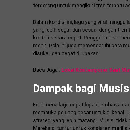
terdorong untuk mengikuti tren terbaru ag
Dalam kondisi ini, lagu yang viral minggu 
yang lebih segar dan sesuai dengan tren
konten secara cepat. Pengguna bisa men
menit. Pola ini juga memengaruhi cara mu
disukai, dan cepat dilupakan.
Baca Juga :
Lokal Kontemporer Saat Musi
Dampak bagi Musisi
Fenomena lagu cepat lupa membawa dampa
membuka peluang besar untuk di kenal luas
strategi yang lebih matang. Musisi tidak 
Mereka di tuntut untuk konsisten merilis 