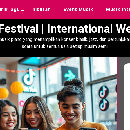
lirik lagu
hiburan
Event Musik
Musik Int
+
estival | International 
usik piano yang menampilkan konser klasik, jazz, dan pertunjukan
acara untuk semua usia setiap musim semi.