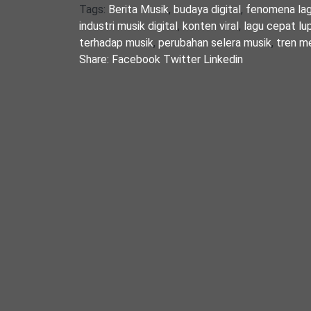
Tags:
Berita Musik
,
budaya digital
,
fenomena lagu
industri musik digital
,
konten viral
,
lagu cepat lu
terhadap musik
,
perubahan selera musik
,
tren me
Share:
Facebook
Twitter
Linkedin