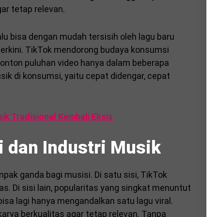
ar tetap relevan.
lalu bisa dengan mudah tersisih oleh lagu baru
 terkini. TikTok mendorong budaya konsumsi
onton puluhan video hanya dalam beberapa
sik di konsumsi, yaitu cepat didengar, cepat
k Tradisional Kembali Eksis
 dan Industri Musik
k ganda bagi musisi. Di satu sisi, TikTok
. Di sisi lain, popularitas yang singkat menuntut
bisa lagi hanya mengandalkan satu lagu viral.
karya berkualitas agar tetap relevan. Tanpa