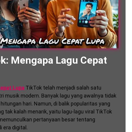
ok: Mengapa Lagu Cepat
Cepat Lupa
TikTok telah menjadi salah satu
tri musik modern. Banyak lagu yang awalnya tidak
hitungan hari. Namun, di balik popularitas yang
tak kalah menarik, yaitu lagu-lagu viral TikTok
i memunculkan pertanyaan besar tentang
era digital.