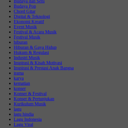
Budaya dan Seni
Budaya Pop
Chord Gitar
Digital & Teknologi
Ekonomi Kreatif
Event Musik
Festival & Acara Musik
Festival Musik
hiburan
Hiburan & Gaya Hidup
Hukum & Regulasi
Industri Musik
Inspirasi & Kisah Motivasi
Inspirasi & Prestasi Anak Bangsa
irama
karya
kematian
konser
Konser & Festival
Konser & Pertunjukan
Kurikulum Musik
lagu
lagu hindia
Lagu Indonesia
Lagu Viral