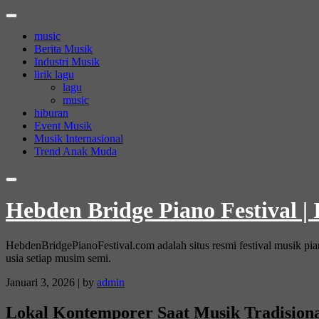
Skip
to
music
content
Berita Musik
Industri Musik
lirik lagu
lagu
music
hiburan
Event Musik
Musik Internasional
Trend Anak Muda
Hebden Bridge Piano Festival |
HebdenBridgePianoFestival.com adalah situs resmi festival musik pi
usia setiap musim semi.
Januari 3, 2026
|
by
admin
Lokal Kontemporer Saat Musik Tradisiona