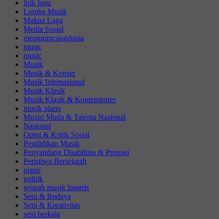
lirik lagu
Lomba Musik
Makna Lagu
Media Sosial
mengguncangdunia
music
music
Musik
Musik & Konser
Musik Internasional
Musik Klasik
Musik Klasik & Kontemporer
musik piano
Musisi Muda & Talenta Nasional
Nasional
Opini & Kritik Sosial
Pendidikan Musik
Penyandang Disabilitas & Prestasi
Peristiwa Bersejarah
piano
politik
sejarah musik Inggris
Seni & Budaya
Seni & Kreativitas
seni berkala