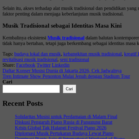
Selain itu, akses terhadap alat musik tradisional dan pendidikan yan
faktor penting dalam menjaga keberlanjutan musik tradisional.
Musik Tradisional sebagai Identitas Masa Kini
Kembalinya eksistensi
Musik tradisional
dalam balutan kontemporer 
tidak hanya bertahan, tetapi juga berkembang sebagai identitas mas
Tags:
budaya lokal dan musik
,
kebangkitan musik tradisional
,
kreatif 
revitalisasi musik tradisional
,
seni tradisional
Share:
Facebook
Twitter
Linkedin
Daftar Konser Musisi Dunia di Jakarta 2026, Cek Jadwalnya
Tren Intimate Show Penonton Mulai Jenuh dengan Stadium Tour
Cari
Cari
Recent Posts
Solidaritas Musisi untuk Perdamaian di Malam Final
Diskusi Pengaruh Piano Rusia di Panggung Barat
Krisis Global Tak Halangi Festival Piano 2026
Diplomasi Musik Pertukaran Budaya Lewat Piano
Dominasi Pianis Asia di International Weekend of Piano