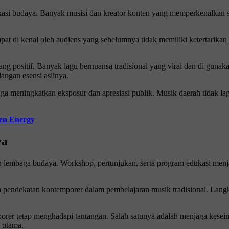
ukasi budaya. Banyak musisi dan kreator konten yang memperkenalkan seja
pat di kenal oleh audiens yang sebelumnya tidak memiliki ketertarika
ng positif. Banyak lagu bernuansa tradisional yang viral dan di gunakan
angan esensi aslinya.
uga meningkatkan eksposur dan apresiasi publik. Musik daerah tidak lagi
een Energy
ya
n lembaga budaya. Workshop, pertunjukan, serta program edukasi menja
 pendekatan kontemporer dalam pembelajaran musik tradisional. Langkah
er tetap menghadapi tantangan. Salah satunya adalah menjaga keseimba
i utama.