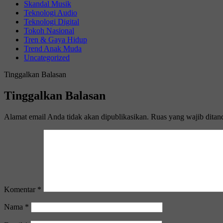
Skandal Musik
Teknologi Audio
Teknologi Digital
Tokoh Nasional
Tren & Gaya Hidup
Trend Anak Muda
Uncategorized
Tinggalkan Balasan
Tinggalkan Balasan
Alamat email Anda tidak akan dipublikasikan.
Ruas yang wajib ditan
Komentar
*
Nama
*