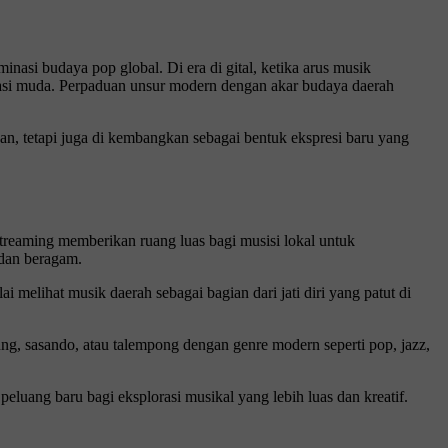
asi budaya pop global. Di era di gital, ketika arus musik
nerasi muda. Perpaduan unsur modern dengan akar budaya daerah
san, tetapi juga di kembangkan sebagai bentuk ekspresi baru yang
 streaming memberikan ruang luas bagi musisi lokal untuk
 dan beragam.
 melihat musik daerah sebagai bagian dari jati diri yang patut di
ng, sasando, atau talempong dengan genre modern seperti pop, jazz,
eluang baru bagi eksplorasi musikal yang lebih luas dan kreatif.