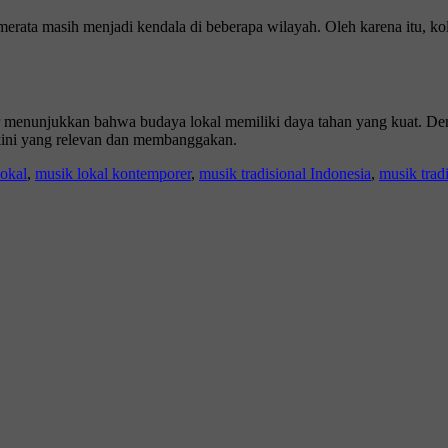
g merata masih menjadi kendala di beberapa wilayah. Oleh karena itu, 
menunjukkan bahwa budaya lokal memiliki daya tahan yang kuat. Deng
a kini yang relevan dan membanggakan.
lokal
,
musik lokal kontemporer
,
musik tradisional Indonesia
,
musik trad