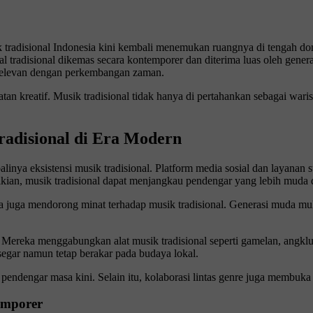
tradisional Indonesia kini kembali menemukan ruangnya di tengah domin
kal tradisional dikemas secara kontemporer dan diterima luas oleh ge
n relevan dengan perkembangan zaman.
an kreatif. Musik tradisional tidak hanya di pertahankan sebagai wari
adisional di Era Modern
linya eksistensi musik tradisional. Platform media sosial dan layanan
kian, musik tradisional dapat menjangkau pendengar yang lebih muda
a juga mendorong minat terhadap musik tradisional. Generasi muda mulai
 Mereka menggabungkan alat musik tradisional seperti gamelan, angklu
segar namun tetap berakar pada budaya lokal.
pendengar masa kini. Selain itu, kolaborasi lintas genre juga membuka p
emporer