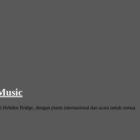
 Music
i Hebden Bridge, dengan pianis internasional dan acara untuk semua