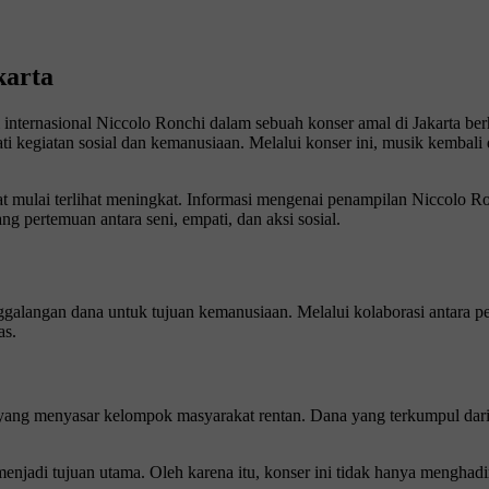
karta
 internasional Niccolo Ronchi dalam sebuah konser amal di Jakarta berh
hati kegiatan sosial dan kemanusiaan. Melalui konser ini, musik kemb
mulai terlihat meningkat. Informasi mengenai penampilan Niccolo Ronc
ng pertemuan antara seni, empati, dan aksi sosial.
nggalangan dana untuk tujuan kemanusiaan. Melalui kolaborasi antara pe
as.
yang menyasar kelompok masyarakat rentan. Dana yang terkumpul dari p
menjadi tujuan utama. Oleh karena itu, konser ini tidak hanya menghadi