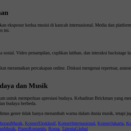
man
tkan eksposur kedua musisi di kancah internasional. Media dan platfo
 ini.
a sosial. Video penampilan, cuplikan latihan, dan interaksi backstage la
ri ikut meramaikan percakapan online. Diskusi mengenai repertoar, ara
daya dan Musik
um untuk memperluas apresiasi budaya. Kehadiran Brickman yang me
dan budaya berbeda.
 lintas genre tidak hanya menambah warna dalam dunia musik, tetapi ju
borasiMusik
,
KonserEksklusif
,
KonserInternasional
,
KonserJakarta
,
Ko
anMusik
,
PianoRomantis
,
Rossa
,
TalentaGlobal