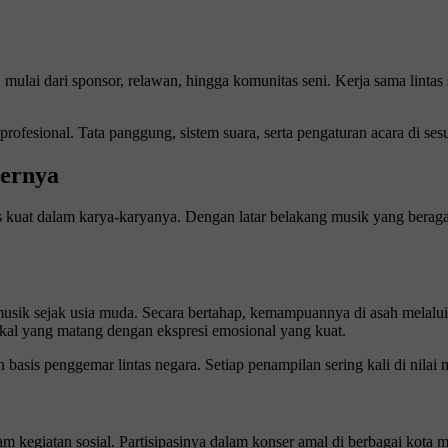
mulai dari sponsor, relawan, hingga komunitas seni. Kerja sama lintas s
r profesional. Tata panggung, sistem suara, serta pengaturan acara di
iernya
s kuat dalam karya-karyanya. Dengan latar belakang musik yang beraga
 musik sejak usia muda. Secara bertahap, kemampuannya di asah melalu
kal yang matang dengan ekspresi emosional yang kuat.
sis penggemar lintas negara. Setiap penampilan sering kali di nilai 
alam kegiatan sosial. Partisipasinya dalam konser amal di berbagai kot