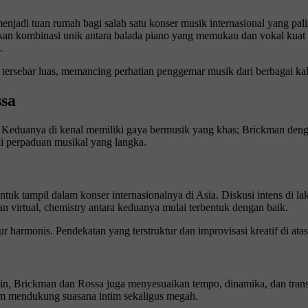
menjadi tuan rumah bagi salah satu konser musik internasional yang pa
an kombinasi unik antara balada piano yang memukau dan vokal kuat ya
.
i tersebar luas, memancing perhatian penggemar musik dari berbagai ka
ssa
. Keduanya di kenal memiliki gaya bermusik yang khas; Brickman deng
i perpaduan musikal yang langka.
ntuk tampil dalam konser internasionalnya di Asia. Diskusi intens di 
n virtual, chemistry antara keduanya mulai terbentuk dengan baik.
ur harmonis. Pendekatan yang terstruktur dan improvisasi kreatif di at
tin, Brickman dan Rossa juga menyesuaikan tempo, dinamika, dan transi
m mendukung suasana intim sekaligus megah.