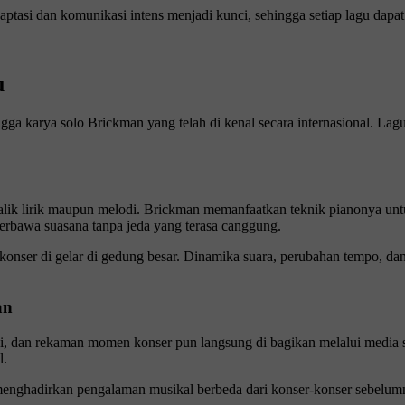
aptasi dan komunikasi intens menjadi kunci, sehingga setiap lagu dap
u
ngga karya solo Brickman yang telah di kenal secara internasional. L
balik lirik maupun melodi. Brickman memanfaatkan teknik pianonya un
 terbawa suasana tanpa jeda yang terasa canggung.
onser di gelar di gedung besar. Dinamika suara, perubahan tempo, da
an
ai, dan rekaman momen konser pun langsung di bagikan melalui media s
l.
nghadirkan pengalaman musikal berbeda dari konser-konser sebelumnya