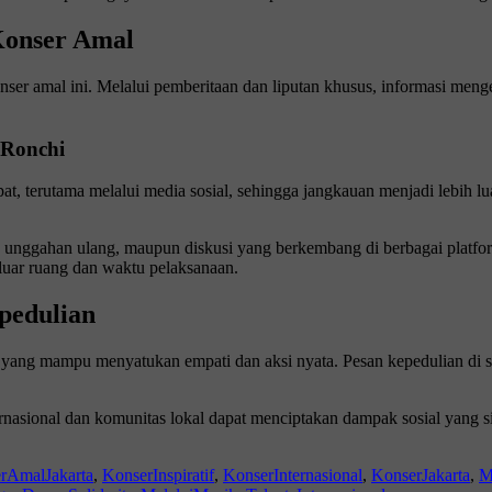
Konser Amal
er amal ini. Melalui pemberitaan dan liputan khusus, informasi menge
 Ronchi
epat, terutama melalui media sosial, sehingga jangkauan menjadi lebih
ntar, unggahan ulang, maupun diskusi yang berkembang di berbagai plat
luar ruang dan waktu pelaksanaan.
pedulian
yang mampu menyatukan empati dan aksi nyata. Pesan kepedulian di sam
rnasional dan komunitas lokal dapat menciptakan dampak sosial yang si
rAmalJakarta
,
KonserInspiratif
,
KonserInternasional
,
KonserJakarta
,
M