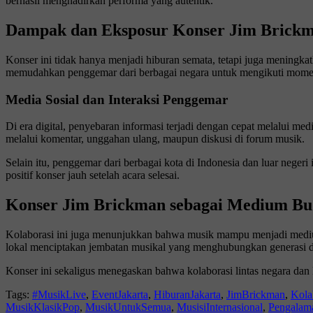
berhasil menghadirkan performa yang autentik.
Dampak dan Eksposur Konser Jim Brick
Konser ini tidak hanya menjadi hiburan semata, tetapi juga meningka
memudahkan penggemar dari berbagai negara untuk mengikuti momen
Media Sosial dan Interaksi Penggemar
Di era digital, penyebaran informasi terjadi dengan cepat melalui medi
melalui komentar, unggahan ulang, maupun diskusi di forum musik.
Selain itu, penggemar dari berbagai kota di Indonesia dan luar nege
positif konser jauh setelah acara selesai.
Konser Jim Brickman sebagai Medium Bu
Kolaborasi ini juga menunjukkan bahwa musik mampu menjadi medi
lokal menciptakan jembatan musikal yang menghubungkan generasi 
Konser ini sekaligus menegaskan bahwa kolaborasi lintas negara dan
Tags:
#MusikLive
,
EventJakarta
,
HiburanJakarta
,
JimBrickman
,
Kola
MusikKlasikPop
,
MusikUntukSemua
,
MusisiInternasional
,
Pengalam