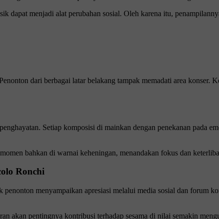
k dapat menjadi alat perubahan sosial. Oleh karena itu, penampilannya 
al. Penonton dari berbagai latar belakang tampak memadati area konser
 penghayatan. Setiap komposisi di mainkan dengan penekanan pada emo
a momen bahkan di warnai keheningan, menandakan fokus dan keterlibat
colo Ronchi
yak penonton menyampaikan apresiasi melalui media sosial dan forum 
aran akan pentingnya kontribusi terhadap sesama di nilai semakin mengu