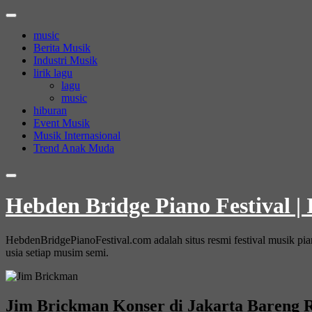
Skip
to
music
content
Berita Musik
Industri Musik
lirik lagu
lagu
music
hiburan
Event Musik
Musik Internasional
Trend Anak Muda
Hebden Bridge Piano Festival |
HebdenBridgePianoFestival.com adalah situs resmi festival musik pi
usia setiap musim semi.
Jim Brickman Konser di Jakarta Bareng 