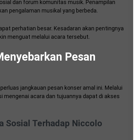
osial dan forum komunitas musik. Penampilan
rkan pengalaman musikal yang berbeda.
ndapat perhatian besar. Kesadaran akan pentingnya
kin menguat melalui acara tersebut.
Menyebarkan Pesan
erluas jangkauan pesan konser amal ini. Melalui
si mengenai acara dan tujuannya dapat di akses
a Sosial Terhadap Niccolo