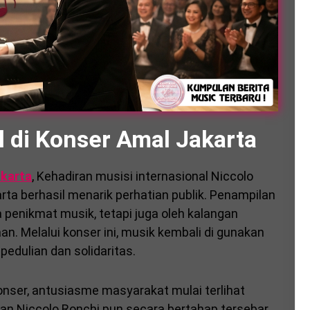
l di Konser Amal Jakarta
akarta
, Kehadiran musisi internasional Niccolo
ta berhasil menarik perhatian publik. Penampilan
a penikmat musik, tetapi juga oleh kalangan
n. Melalui konser ini, musik kembali di gunakan
dulian dan solidaritas.
nser, antusiasme masyarakat mulai terlihat
an Niccolo Ronchi pun secara bertahap tersebar