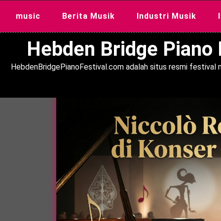
Skip
music
Berita Musik
Industri Musik
to
content
Hebden Bridge Piano F
HebdenBridgePianoFestival.com adalah situs resmi festival m