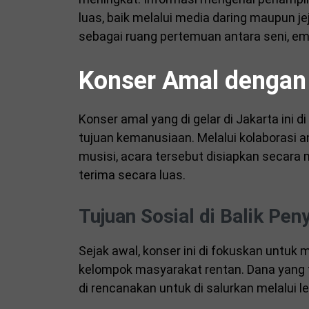
luas, baik melalui media daring maupun je
sebagai ruang pertemuan antara seni, empa
Konser Amal dengan
Konser amal yang di gelar di Jakarta ini
tujuan kemanusiaan. Melalui kolaborasi a
musisi, acara tersebut disiapkan secara
terima secara luas.
Tujuan Sosial di Balik Pe
Sejak awal, konser ini di fokuskan untu
kelompok masyarakat rentan. Dana yang t
di rencanakan untuk di salurkan melalui 