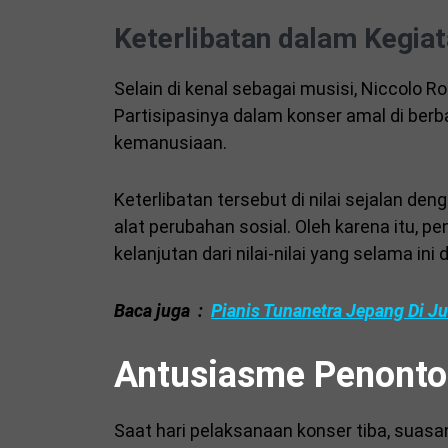
Keterlibatan dalam Kegiat
Selain di kenal sebagai musisi, Niccolo Ro
Partisipasinya dalam konser amal di ber
kemanusiaan.
Keterlibatan tersebut di nilai sejalan 
alat perubahan sosial. Oleh karena itu, p
kelanjutan dari nilai-nilai yang selama ini 
Baca juga :
Pianis Tunanetra Jepang Di Ju
Antusiasme Penonton
Saat hari pelaksanaan konser tiba, suasa