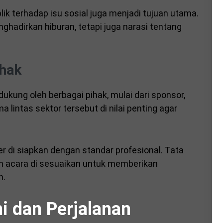
ik terhadap isu sosial juga menjadi tujuan utama.
nghadirkan hiburan, tetapi juga narasi tentang
ihak
dukung oleh berbagai pihak, mulai dari sponsor,
 lintas sektor tersebut di nilai penting agar
er di siapkan dengan standar profesional. Tata
an acara di sesuaikan untuk memberikan
n.
i dan Perjalanan