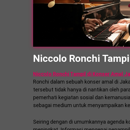
Niccolo Ronchi Tampi
Niccolo Ronchi Tampil di Konser Amal J
Ronchi dalam sebuah konser amal di Jakar
tersebut tidak hanya di nantikan oleh par
pemerhati kegiatan sosial dan kemanusiaa
sebagai medium untuk menyampaikan kepe
Seiring dengan di umumkannya agenda ko
meningkat. Informasi mengenai penampil