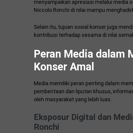
menyampaikan apresiasi melalui media s
Niccolo Ronchi di nilai mampu menghadi
Selain itu, tujuan sosial konser juga me
kontribusi terhadap sesama di nilai sema
Peran Media dalam 
Konser Amal
Media memiliki peran penting dalam memp
pemberitaan dan liputan khusus, informa
oleh masyarakat yang lebih luas.
Eksposur Digital dan Medi
Ronchi