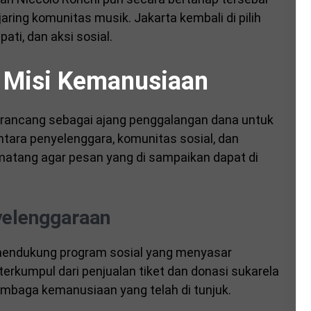
jaring komunitas musik. Jakarta kembali di pilih
ti, dan aksi sosial.
 Misi Kemanusiaan
 di rancang sebagai ajang penggalangan dana untuk
ntara penyelenggara, komunitas sosial, dan
 matang agar pesan yang di sampaikan dapat di
nyelenggaraan
k mendukung program sosial yang menyasar
erkumpul dari penjualan tiket dan donasi sukarela
lembaga kemanusiaan yang telah di tunjuk.