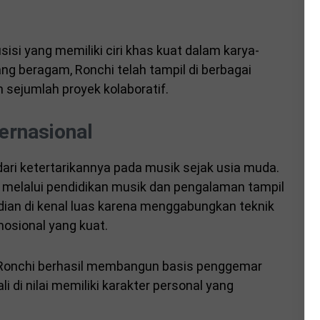
isi yang memiliki ciri khas kuat dalam karya-
ng beragam, Ronchi telah tampil di berbagai
 sejumlah proyek kolaboratif.
ternasional
 dari ketertarikannya pada musik sejak usia muda.
melalui pendidikan musik dan pengalaman tampil
dian di kenal luas karena menggabungkan teknik
osional yang kuat.
 Ronchi berhasil membangun basis penggemar
li di nilai memiliki karakter personal yang