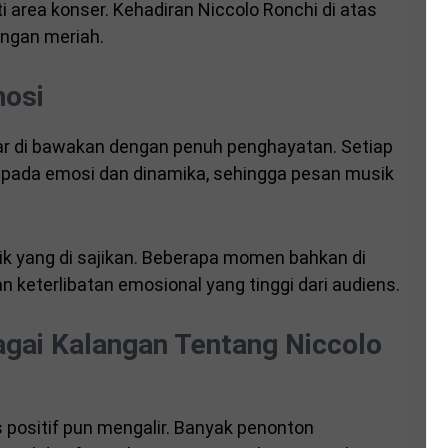
 area konser. Kehadiran Niccolo Ronchi di atas
ngan meriah.
mosi
ar di bawakan dengan penuh penghayatan. Setiap
pada emosi dan dinamika, sehingga pesan musik
ik yang di sajikan. Beberapa momen bahkan di
keterlibatan emosional yang tinggi dari audiens.
agai Kalangan Tentang Niccolo
 positif pun mengalir. Banyak penonton