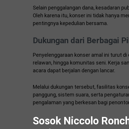
Selain penggalangan dana, kesadaran publ
Oleh karena itu, konser ini tidak hanya me
pentingnya kepedulian bersama.
Dukungan dari Berbagai P
Penyelenggaraan konser amal ini turut di 
relawan, hingga komunitas seni. Kerja sama
acara dapat berjalan dengan lancar.
Melalui dukungan tersebut, fasilitas kons
panggung, sistem suara, serta pengatur
pengalaman yang berkesan bagi penonto
Sosok Niccolo Ronch