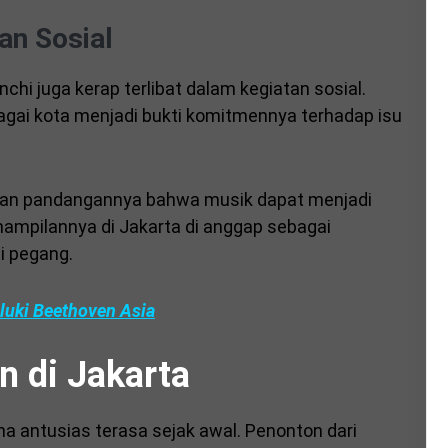
an Sosial
nchi juga kerap terlibat dalam kegiatan sosial.
bagai kota menjadi bukti komitmennya terhadap isu
dengan pandangannya bahwa musik dapat menjadi
enampilannya di Jakarta di anggap sebagai
di pegang.
luki Beethoven Asia
 di Jakarta
na antusias terasa sejak awal. Penonton dari