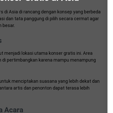
ars di Asia di rancang dengan konsep yang berbeda
i dan tata panggung di pilih secara cermat agar
 besar.
s
t menjadi lokasi utama konser gratis ini. Area
alun di pertimbangkan karena mampu menampung
n untuk menciptakan suasana yang lebih dekat dan
antara artis dan penonton dapat terasa lebih
a Acara