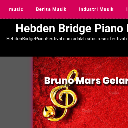
Skip
music
Berita Musik
Industri Musik
to
content
Hebden Bridge Piano F
HebdenBridgePianoFestival.com adalah situs resmi festival m