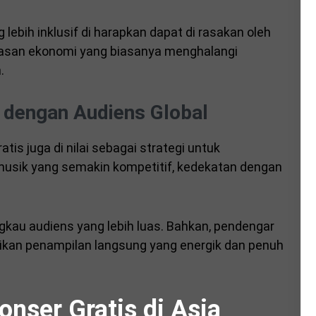
 lebih inklusif di harapkan dapat di rasakan oleh
atasan ekonomi yang biasanya menghalangi
.
i dengan Audiens Global
atis juga di nilai sebagai strategi untuk
 musik yang semakin kompetitif, kedekatan dengan
kau audiens yang lebih luas. Bahkan, pendengar
sikan penampilan langsung yang energik dan penuh
nser Gratis di Asia