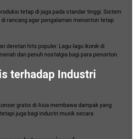
produksi tetap di jaga pada standar tinggi. Sistem
g di rancang agar pengalaman menonton tetap
ari deretan hits populer. Lagu-lagu ikonik di
riah dan penuh nostalgia bagi para penonton.
s terhadap Industri
konser gratis di Asia membawa dampak yang
etapi juga bagi industri musik secara