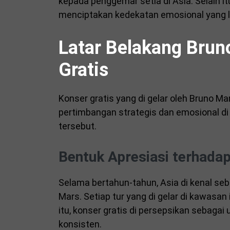
kepada penggemar setia di Asia. Selain i
menciptakan kedekatan emosional yang le
Latar Belakang Brun
Gratis
Konser gratis yang di gelar oleh Bruno M
pertimbangan strategis dan emosional di 
tersebut.
Bentuk Apresiasi terhada
Selama bertahun-tahun, Asia di kenal se
Mars. Setiap tur yang di gelar di kawasan 
itu, konser gratis di persepsikan sebaga
konsisten.