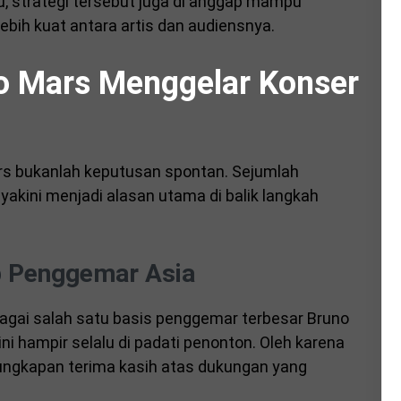
tu, strategi tersebut juga di anggap mampu
bih kuat antara artis dan audiensnya.
o Mars Menggelar Konser
ars bukanlah keputusan spontan. Sejumlah
yakini menjadi alasan utama di balik langkah
p Penggemar Asia
bagai salah satu basis penggemar terbesar Bruno
ini hampir selalu di padati penonton. Oleh karena
i ungkapan terima kasih atas dukungan yang