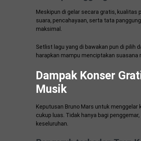
Meskipun di gelar secara gratis, kualitas 
suara, pencahayaan, serta tata panggun
maksimal.
Setlist lagu yang di bawakan pun di pilih d
harapkan mampu menciptakan suasana me
Dampak Konser Grati
Musik
Keputusan Bruno Mars untuk menggelar 
cukup luas. Tidak hanya bagi penggemar, t
keseluruhan.