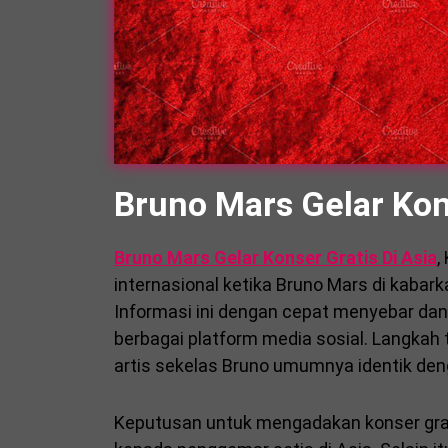
Bruno Mars Gelar Kons
Bruno Mars Gelar Konser Gratis Di Asia
,
internasional ketika Bruno Mars di kabar
Informasi ini dengan cepat menyebar dan
berbagai platform media sosial. Langkah t
artis sekelas Bruno umumnya identik denga
Keputusan untuk mengadakan konser grati