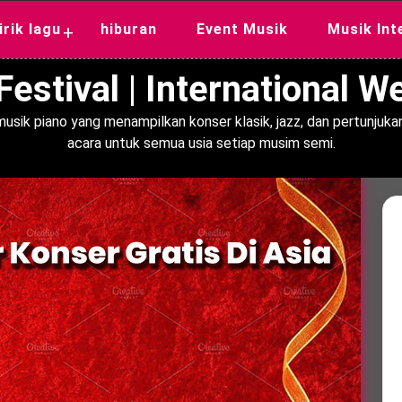
lirik lagu
hiburan
Event Musik
Musik Int
+
estival | International 
usik piano yang menampilkan konser klasik, jazz, dan pertunjukan
acara untuk semua usia setiap musim semi.