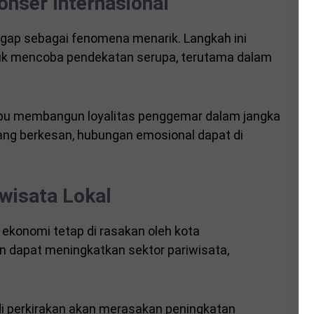
onser Internasional
nggap sebagai fenomena menarik. Langkah ini
ntuk mencoba pendekatan serupa, terutama dalam
mampu membangun loyalitas penggemar dalam jangka
ng berkesan, hubungan emosional dapat di
wisata Lokal
 ekonomi tetap di rasakan oleh kota
n dapat meningkatkan sektor pariwisata,
l di perkirakan akan merasakan peningkatan