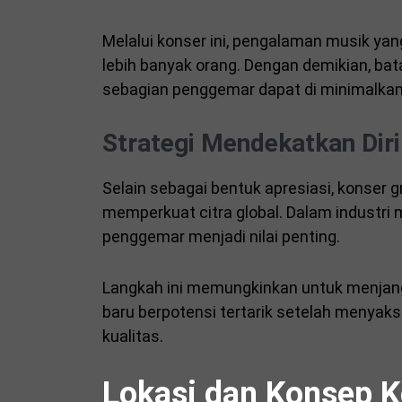
Melalui konser ini, pengalaman musik yang
lebih banyak orang. Dengan demikian, b
sebagian penggemar dapat di minimalkan
Strategi Mendekatkan Dir
Selain sebagai bentuk apresiasi, konser gr
memperkuat citra global. Dalam industri
penggemar menjadi nilai penting.
Langkah ini memungkinkan untuk menjang
baru berpotensi tertarik setelah menyak
kualitas.
Lokasi dan Konsep Ko