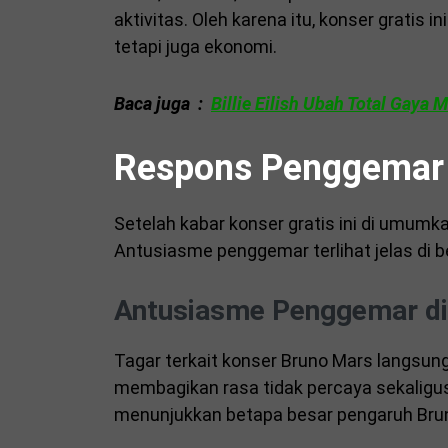
aktivitas. Oleh karena itu, konser gratis i
tetapi juga ekonomi.
Baca juga :
Billie Eilish Ubah Total Gaya 
Respons Penggemar 
Setelah kabar konser gratis ini di umumk
Antusiasme penggemar terlihat jelas di be
Antusiasme Penggemar di
Tagar terkait konser Bruno Mars langsun
membagikan rasa tidak percaya sekaligu
menunjukkan betapa besar pengaruh Brun