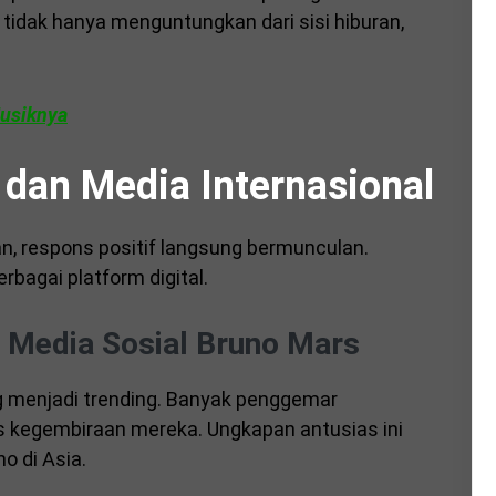
ni tidak hanya menguntungkan dari sisi hiburan,
Musiknya
dan Media Internasional
an, respons positif langsung bermunculan.
rbagai platform digital.
 Media Sosial Bruno Mars
g menjadi trending. Banyak penggemar
s kegembiraan mereka. Ungkapan antusias ini
o di Asia.