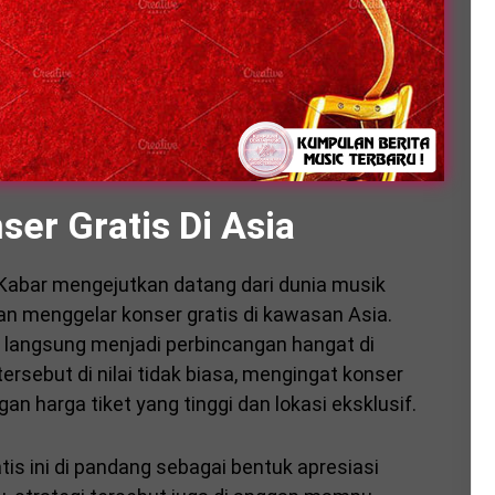
er Gratis Di Asia
 Kabar mengejutkan datang dari dunia musik
kan menggelar konser gratis di kawasan Asia.
 langsung menjadi perbincangan hangat di
ersebut di nilai tidak biasa, mengingat konser
n harga tiket yang tinggi dan lokasi eksklusif.
s ini di pandang sebagai bentuk apresiasi