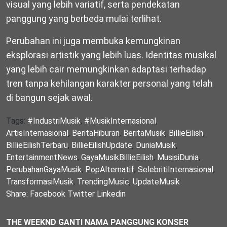
visual yang lebih variatif, serta pendekatan
panggung yang berbeda mulai terlihat.
Perubahan ini juga membuka kemungkinan
eksplorasi artistik yang lebih luas. Identitas musikal
yang lebih cair memungkinkan adaptasi terhadap
tren tanpa kehilangan karakter personal yang telah
di bangun sejak awal.
Tags:
#IndustriMusik
,
#MusikInternasional
,
ArtisInternasional
,
BeritaHiburan
,
BeritaMusik
,
BillieEilish
,
BillieEilishTerbaru
,
BillieEilishUpdate
,
DuniaMusik
,
EntertainmentNews
,
GayaMusikBillieEilish
,
MusisiDunia
,
PerubahanGayaMusik
,
PopAlternatif
,
SelebritiInternasional
,
TransformasiMusik
,
TrendingMusic
,
UpdateMusik
Share:
Facebook
Twitter
Linkedin
THE WEEKND GANTI NAMA PANGGUNG KONSER