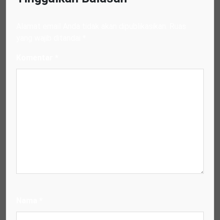
Alamat email Anda tidak akan dipublikasikan.
Ruas
yang wajib ditandai
*
Komentar
*
Nama
*