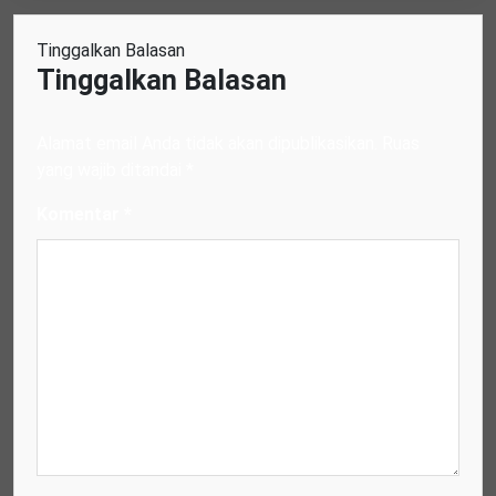
Tinggalkan Balasan
Tinggalkan Balasan
Alamat email Anda tidak akan dipublikasikan.
Ruas
yang wajib ditandai
*
Komentar
*