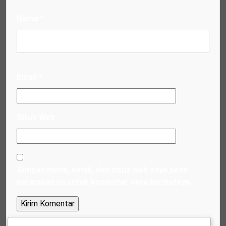
Nama
*
Email
*
Situs Web
Simpan nama, email, dan situs web saya pada
peramban ini untuk komentar saya berikutnya.