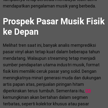
mendapatkan pengalaman musik yang berbeda.
Prospek Pasar Musik Fisik
ke Depan
Melihat tren saat ini, banyak analis memprediksi
pasar vinyl akan tetap kuat dalam beberapa tahun
mendatang. Walaupun streaming tetap menjadi
sumber pendapatan utama industri musik, format
fisik kini memiliki ceruk pasar yang solid. Dengan
meningkatnya minat generasi muda dan dukungan
artis papan atas, penjualan piringan hitam
diperkirakan terus tumbuh. Sementara itu,
CD
kemungkinan akan bertahan dalam segmen
terbatas, seperti kolektor khusus atau pasar