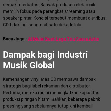
semakin terbatas. Banyak produsen elektronik
memilih fokus pada perangkat streaming atau
speaker pintar. Kondisi tersebut membuat distribusi
CD tidak lagi seagresif satu dekade lalu.
Baca Juga :
AI Mulai Buat Lagu Tiru Suara Artis
Dampak bagi Industri
Musik Global
Kemenangan vinyl atas CD membawa dampak
strategis bagi label rekaman dan distributor.
Pertama, mereka mulai meningkatkan kapasitas
produksi piringan hitam. Bahkan, beberapa pabrik
pressing yang sebelumnya tutup kini kembali