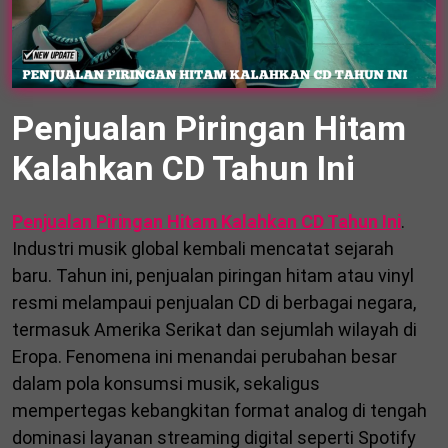
Penjualan Piringan Hitam
Kalahkan CD Tahun Ini
Penjualan Piringan Hitam Kalahkan CD Tahun Ini
.
Industri musik global kembali mencatat sejarah
baru. Tahun ini, penjualan piringan hitam atau vinyl
resmi melampaui penjualan CD di berbagai negara,
termasuk Amerika Serikat dan sejumlah wilayah di
Eropa. Fenomena ini menandai perubahan besar
dalam pola konsumsi musik, sekaligus
mempertegas kebangkitan format analog di tengah
dominasi layanan streaming digital seperti
Spotify