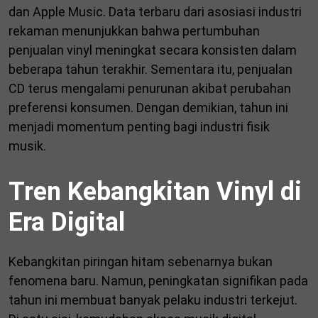
dan
Apple Music
. Data terbaru dari asosiasi industri
rekaman menunjukkan bahwa pertumbuhan
penjualan vinyl meningkat secara konsisten dalam
beberapa tahun terakhir. Sementara itu, penjualan
CD terus mengalami penurunan akibat perubahan
preferensi konsumen. Dengan demikian, tahun ini
menjadi momentum penting bagi industri fisik
musik.
Tren Kebangkitan Vinyl di
Era Digital
Kebangkitan piringan hitam sebenarnya bukan
fenomena baru. Namun, peningkatan signifikan pada
tahun ini membuat banyak pelaku industri terkejut.