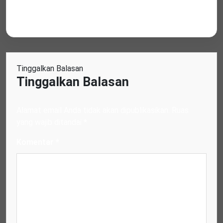
Tinggalkan Balasan
Tinggalkan Balasan
Alamat email Anda tidak akan dipublikasikan.
Ruas
yang wajib ditandai
*
Komentar
*