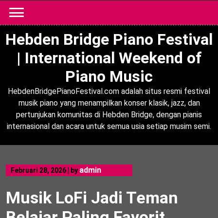
Skip
to
content
Hebden Bridge Piano Festival
| International Weekend of
Piano Music
HebdenBridgePianoFestival.com adalah situs resmi festival
musik piano yang menampilkan konser klasik, jazz, dan
pertunjukan komunitas di Hebden Bridge, dengan pianis
internasional dan acara untuk semua usia setiap musim semi.
admin
Februari 28, 2026
|
by
Musik LoFi Jadi Teman
Belajar Paling Favorit