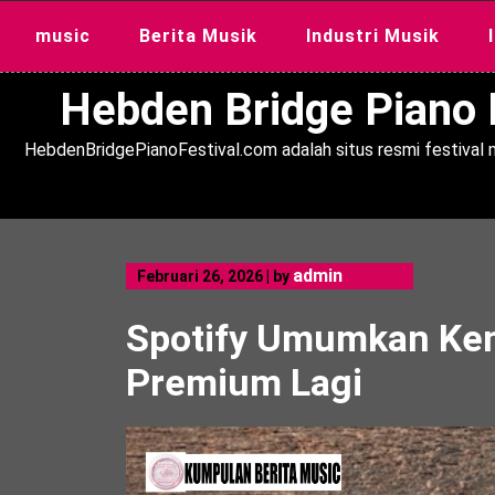
Skip
music
Berita Musik
Industri Musik
to
content
Hebden Bridge Piano F
HebdenBridgePianoFestival.com adalah situs resmi festival m
admin
Februari 26, 2026
|
by
Spotify Umumkan Ke
Premium Lagi