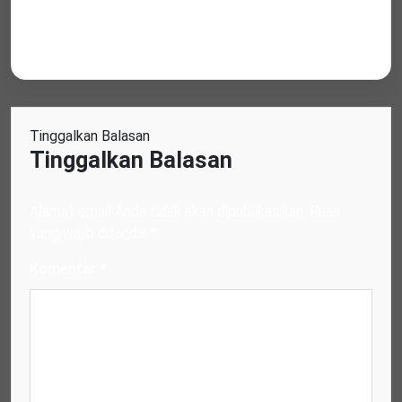
Tinggalkan Balasan
Tinggalkan Balasan
Alamat email Anda tidak akan dipublikasikan.
Ruas
yang wajib ditandai
*
Komentar
*