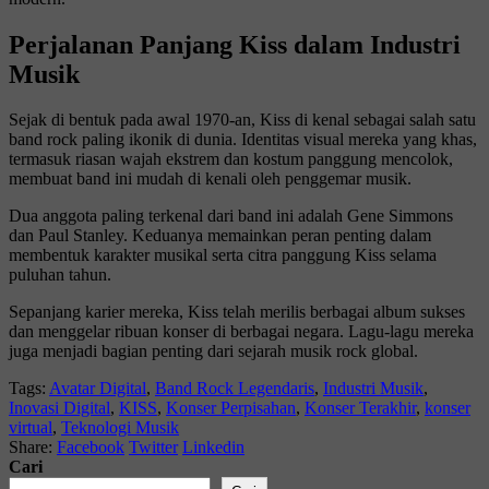
Perjalanan Panjang Kiss dalam Industri
Musik
Sejak di bentuk pada awal 1970-an, Kiss di kenal sebagai salah satu
band rock paling ikonik di dunia. Identitas visual mereka yang khas,
termasuk riasan wajah ekstrem dan kostum panggung mencolok,
membuat band ini mudah di kenali oleh penggemar musik.
Dua anggota paling terkenal dari band ini adalah
Gene Simmons
dan
Paul Stanley
. Keduanya memainkan peran penting dalam
membentuk karakter musikal serta citra panggung Kiss selama
puluhan tahun.
Sepanjang karier mereka, Kiss telah merilis berbagai album sukses
dan menggelar ribuan konser di berbagai negara. Lagu-lagu mereka
juga menjadi bagian penting dari sejarah musik rock global.
Tags:
Avatar Digital
,
Band Rock Legendaris
,
Industri Musik
,
Inovasi Digital
,
KISS
,
Konser Perpisahan
,
Konser Terakhir
,
konser
virtual
,
Teknologi Musik
Share:
Facebook
Twitter
Linkedin
Cari