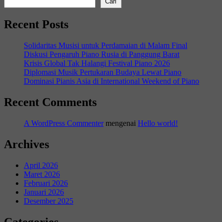
Cari
Recent Posts
Solidaritas Musisi untuk Perdamaian di Malam Final
Diskusi Pengaruh Piano Rusia di Panggung Barat
Krisis Global Tak Halangi Festival Piano 2026
Diplomasi Musik Pertukaran Budaya Lewat Piano
Dominasi Pianis Asia di International Weekend of Piano
Recent Comments
A WordPress Commenter
mengenai
Hello world!
Archives
April 2026
Maret 2026
Februari 2026
Januari 2026
Desember 2025
Categories