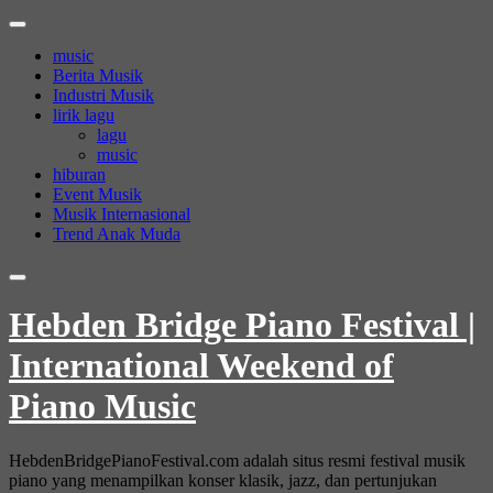
Skip
to
music
content
Berita Musik
Industri Musik
lirik lagu
lagu
music
hiburan
Event Musik
Musik Internasional
Trend Anak Muda
Hebden Bridge Piano Festival |
International Weekend of
Piano Music
HebdenBridgePianoFestival.com adalah situs resmi festival musik
piano yang menampilkan konser klasik, jazz, dan pertunjukan