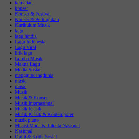
kematian
konser
Konser & Festival
Konser & Pertunjukan
Kurikulum Musik
lagu
lagu hindia
Lagu Indonesia
Lagu Viral
lirik lagu
Lomba Musik
Makna Lagu
Media Sosial
mengguncangdunia
music
music
Musik
Musik & Konser
Musik Internasional
Musik Klasik
Musik Klasik & Kontemporer
musik piano
Musisi Muda & Talenta Nasional
Nasional
Opini & Kritik Sosial