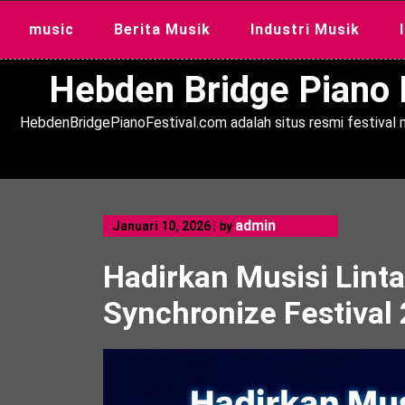
Skip
music
Berita Musik
Industri Musik
to
content
Hebden Bridge Piano F
HebdenBridgePianoFestival.com adalah situs resmi festival m
admin
Januari 10, 2026
|
by
Hadirkan Musisi Lint
Synchronize Festival