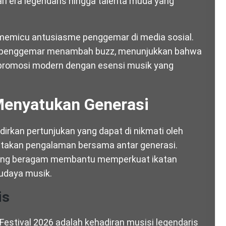
ri era legendaris hingga talenta muda yang
memicu antusiasme penggemar di media sosial.
gan penggemar menambah buzz, menunjukkan bahwa
i promosi modern dengan esensi musik yang
Menyatukan Generasi
irkan pertunjukan yang dapat di nikmati oleh
ptakan pengalaman bersama antar generasi.
ik yang beragam membantu memperkuat ikatan
udaya musik.
is
Festival 2026 adalah kehadiran musisi legendaris