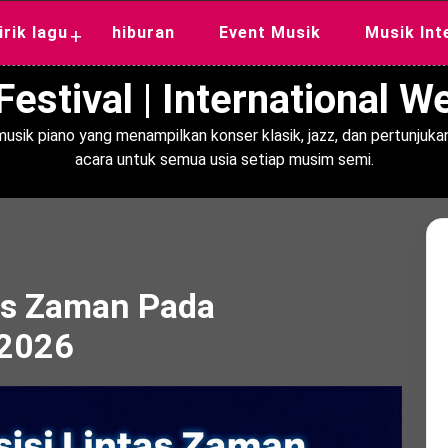
lirik lagu
hiburan
Event Musik
Musik Int
+
estival | International 
usik piano yang menampilkan konser klasik, jazz, dan pertunjukan
acara untuk semua usia setiap musim semi.
as Zaman Pada
 2026