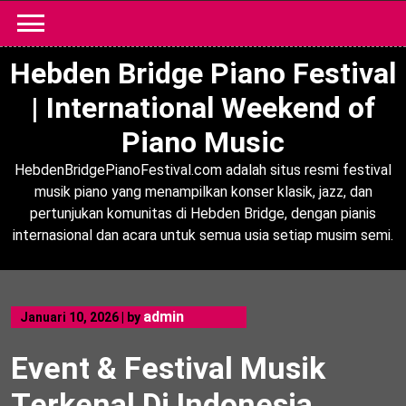
Skip
to
content
Hebden Bridge Piano Festival
| International Weekend of
Piano Music
HebdenBridgePianoFestival.com adalah situs resmi festival
musik piano yang menampilkan konser klasik, jazz, dan
pertunjukan komunitas di Hebden Bridge, dengan pianis
internasional dan acara untuk semua usia setiap musim semi.
admin
Januari 10, 2026
|
by
Event & Festival Musik
Terkenal Di Indonesia