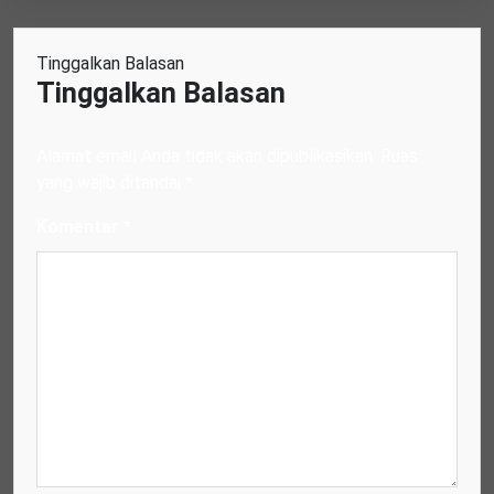
Tinggalkan Balasan
Tinggalkan Balasan
Alamat email Anda tidak akan dipublikasikan.
Ruas
yang wajib ditandai
*
Komentar
*