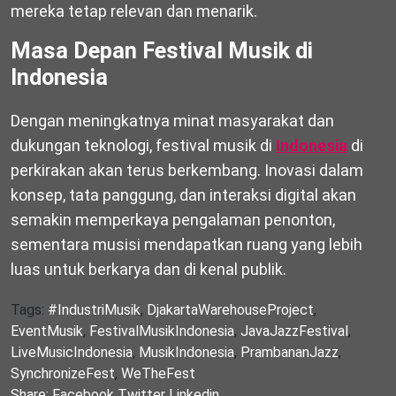
mereka tetap relevan dan menarik.
Masa Depan Festival Musik di
Indonesia
Dengan meningkatnya minat masyarakat dan
dukungan teknologi, festival musik di
Indonesia
di
perkirakan akan terus berkembang. Inovasi dalam
konsep, tata panggung, dan interaksi digital akan
semakin memperkaya pengalaman penonton,
sementara musisi mendapatkan ruang yang lebih
luas untuk berkarya dan di kenal publik.
Tags:
#IndustriMusik
,
DjakartaWarehouseProject
,
EventMusik
,
FestivalMusikIndonesia
,
JavaJazzFestival
,
LiveMusicIndonesia
,
MusikIndonesia
,
PrambananJazz
,
SynchronizeFest
,
WeTheFest
Share:
Facebook
Twitter
Linkedin