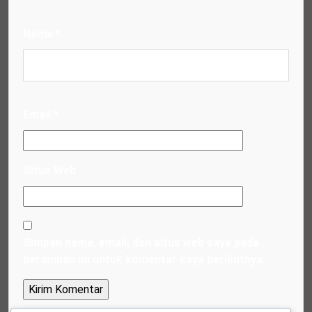
Nama
*
Email
*
Situs Web
Simpan nama, email, dan situs web saya pada
peramban ini untuk komentar saya berikutnya.