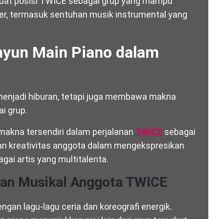
erkuat posisi TWICE sebagai grup yang mampu
er, termasuk sentuhan musik instrumental yang
yun Main Piano dalam
menjadi hiburan, tetapi juga membawa makna
i grup.
 makna tersendiri dalam perjalanan
TWICE
sebagai
 dan kreativitas anggota dalam mengekspresikan
gai artis yang multitalenta.
an Musikal Anggota TWICE
gan lagu-lagu ceria dan koreografi energik.