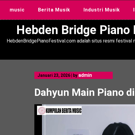
Skip
music
Berita Musik
Industri Musik
to
content
Hebden Bridge Piano F
HebdenBridgePianoFestival.com adalah situs resmi festival m
admin
Januari 23, 2026
|
by
Dahyun Main Piano di