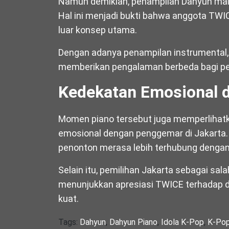
Namun demikian, penampilan Dahyun main 
Hal ini menjadi bukti bahwa anggota T
luar konsep utama.
Dengan adanya penampilan instrumental, 
memberikan pengalaman berbeda bagi p
Kedekatan Emosional 
Momen piano tersebut juga memperlihat
emosional dengan penggemar di Jakarta
penonton merasa lebih terhubung dengan
Selain itu, pemilihan Jakarta sebagai sal
menunjukkan apresiasi TWICE terhadap d
kuat.
Tags:
Dahyun
,
Dahyun Piano
,
Idola K-Pop
,
K-Po