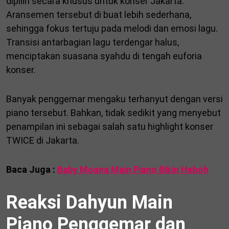
dipilih secara khusus untuk konser Jakarta.
Aransemen tersebut di buat lebih sederhana,
sehingga fokus tertuju pada melodi dan emosi lagu.
Transisi antarbagian lagu terdengar halus,
menciptakan suasana syahdu di tengah euforia
konser.
Banyak penggemar mengaku terhanyut dengan versi
piano tersebut. Bahkan, tidak sedikit yang menyebut
penampilan ini sebagai salah satu highlight konser
TWICE di Jakarta.
Baca Juga :
Baby Moana Main Piano Bikin Heboh
Reaksi Dahyun Main
Piano Penggemar dan