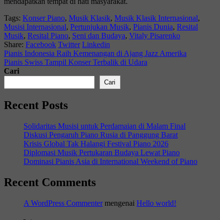
mendapatkan tempat di hati masyarakat.
Tags:
Konser Piano
,
Musik Klasik
,
Musik Klasik Internasional
,
Musisi Internasional
,
Pertunjukan Musik
,
Pianis Dunia
,
Resital
Musik
,
Resital Piano
,
Seni dan Budaya
,
Vitaly Pisarenko
Share:
Facebook
Twitter
Linkedin
Pianis Indonesia Raih Kemenangan di Ajang Jazz Amerika
Pianis Swiss Tampil Konser Terbalik di Udara
Cari
Cari
Recent Posts
Solidaritas Musisi untuk Perdamaian di Malam Final
Diskusi Pengaruh Piano Rusia di Panggung Barat
Krisis Global Tak Halangi Festival Piano 2026
Diplomasi Musik Pertukaran Budaya Lewat Piano
Dominasi Pianis Asia di International Weekend of Piano
Recent Comments
A WordPress Commenter
mengenai
Hello world!