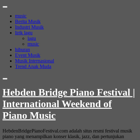
Skip
to
music
content
Berita Musik
Industri Musik
lirik lagu
lagu
music
hiburan
Event Musik
Musik Internasional
Trend Anak Muda
Hebden Bridge Piano Festival |
International Weekend of
Piano Music
HebdenBridgePianoFestival.com adalah situs resmi festival musik
piano yang menampilkan konser klasik, jazz, dan pertunjukan