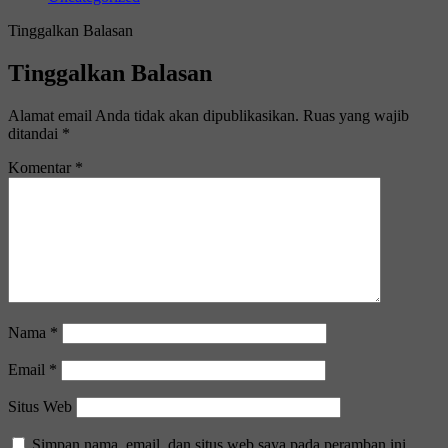
Tinggalkan Balasan
Tinggalkan Balasan
Alamat email Anda tidak akan dipublikasikan.
Ruas yang wajib
ditandai
*
Komentar
*
Nama
*
Email
*
Situs Web
Simpan nama, email, dan situs web saya pada peramban ini