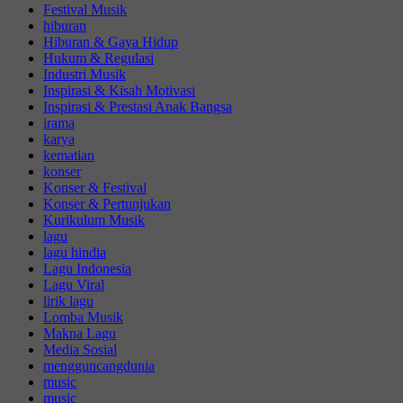
Festival Musik
hiburan
Hiburan & Gaya Hidup
Hukum & Regulasi
Industri Musik
Inspirasi & Kisah Motivasi
Inspirasi & Prestasi Anak Bangsa
irama
karya
kematian
konser
Konser & Festival
Konser & Pertunjukan
Kurikulum Musik
lagu
lagu hindia
Lagu Indonesia
Lagu Viral
lirik lagu
Lomba Musik
Makna Lagu
Media Sosial
mengguncangdunia
music
music