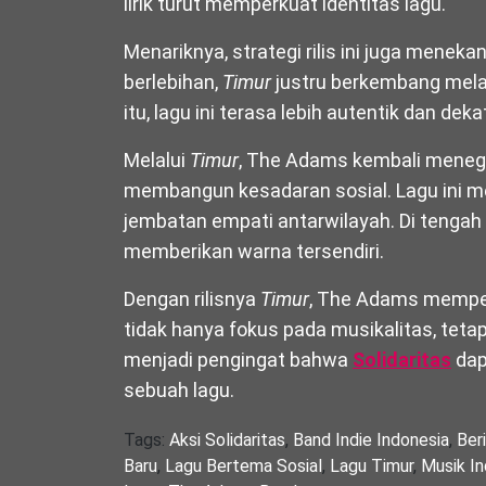
lirik turut memperkuat identitas lagu.
Menariknya, strategi rilis ini juga mene
berlebihan,
Timur
justru berkembang melal
itu, lagu ini terasa lebih autentik dan de
Melalui
Timur
, The Adams kembali meneg
membangun kesadaran sosial. Lagu ini m
jembatan empati antarwilayah. Di tengah d
memberikan warna tersendiri.
Dengan rilisnya
Timur
, The Adams memper
tidak hanya fokus pada musikalitas, tetapi
menjadi pengingat bahwa
Solidaritas
dap
sebuah lagu.
Tags:
Aksi Solidaritas
,
Band Indie Indonesia
,
Ber
Baru
,
Lagu Bertema Sosial
,
Lagu Timur
,
Musik In