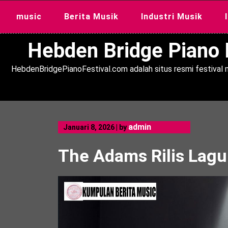
Skip
music
Berita Musik
Industri Musik
to
content
Hebden Bridge Piano F
HebdenBridgePianoFestival.com adalah situs resmi festival m
admin
Januari 8, 2026
|
by
The Adams Rilis Lagu