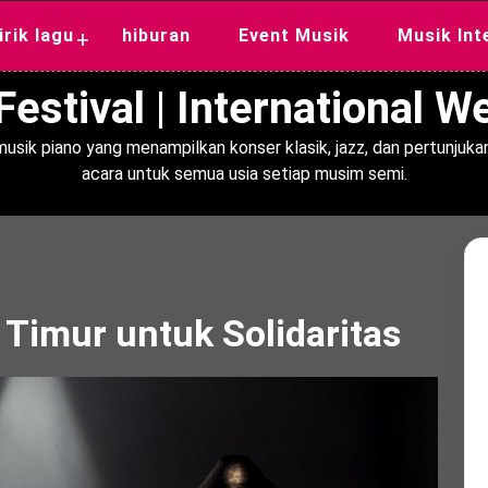
lirik lagu
hiburan
Event Musik
Musik Int
+
estival | International 
usik piano yang menampilkan konser klasik, jazz, dan pertunjukan
acara untuk semua usia setiap musim semi.
 Timur untuk Solidaritas