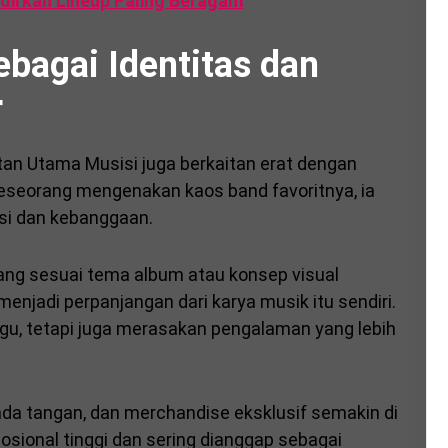
adirkan Lineup Paling Beragam
bagai Identitas dan
r
n Utama Musisi juga berkaitan erat dengan
eseorang mengenakan kaos band favoritnya, ia
asi dan kebanggaan.
ancang sesuai tema album atau konsep visual
enjadi perpanjangan dari karya musik itu sendiri.
u, tetapi juga merasakan pengalaman yang lebih
ertanda tangan, dan merchandise eksklusif semakin di
emosional tinggi dan sering dianggap sebagai