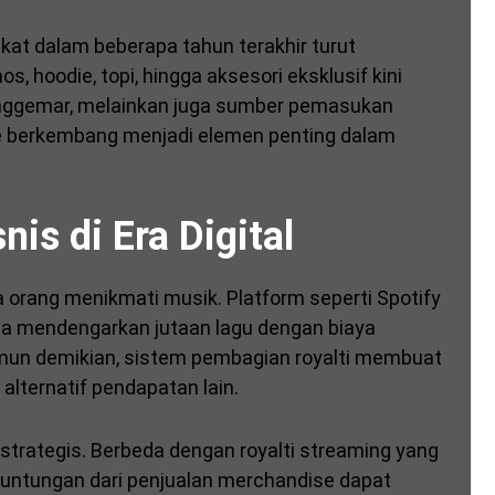
ngkat dalam beberapa tahun terakhir turut
 hoodie, topi, hingga aksesori eksklusif kini
enggemar, melainkan juga sumber pemasukan
se berkembang menjadi elemen penting dalam
is di Era Digital
a orang menikmati musik. Platform seperti
Spotify
 mendengarkan jutaan lagu dengan biaya
amun demikian, sistem pembagian royalti membuat
lternatif pendapatan lain.
strategis. Berbeda dengan royalti streaming yang
euntungan dari penjualan merchandise dapat