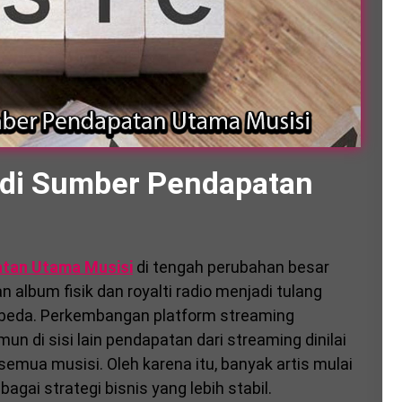
di Sumber Pendapatan
tan Utama Musisi
di tengah perubahan besar
an album fisik dan royalti radio menjadi tulang
rbeda. Perkembangan platform streaming
 di sisi lain pendapatan dari streaming dinilai
ua musisi. Oleh karena itu, banyak artis mulai
ai strategi bisnis yang lebih stabil.