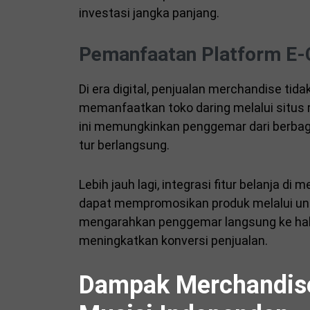
investasi jangka panjang.
Pemanfaatan Platform E
Di era digital, penjualan merchandise tida
memanfaatkan toko daring melalui situs
ini memungkinkan penggemar dari berba
tur berlangsung.
Lebih jauh lagi, integrasi fitur belanja d
dapat mempromosikan produk melalui ung
mengarahkan penggemar langsung ke halam
meningkatkan konversi penjualan.
Dampak Merchandise