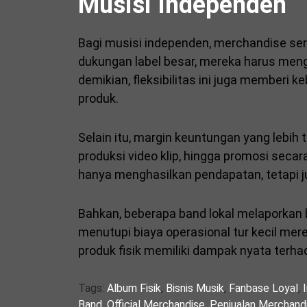
Musisi Independen
Bagi musisi independen, merchandise seri
dukungan label besar, mereka harus menge
demikian, fleksibilitas ini juga member
produk.
Selain itu, margin keuntungan yang lebi
produksi video klip, hingga promosi secar
hanya menghasilkan pendapatan, tetapi j
Bahkan, beberapa band lokal melaporka
menutupi biaya operasional tur kecil mer
produk fisik memiliki dampak nyata terha
Tags:
Album Fisik
,
Bisnis Musik
,
Fanbase Loyal
,
Band
,
Official Merchandise
,
Penjualan Merchand