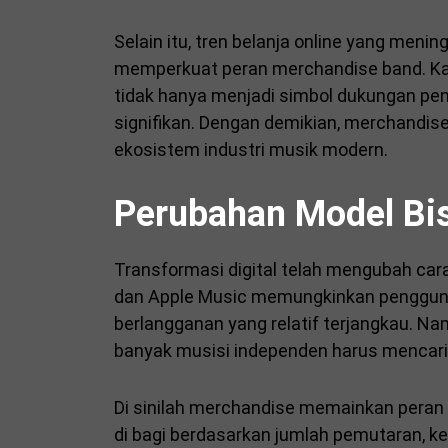
Selain itu, tren belanja online yang meni
memperkuat peran merchandise band. Kaos,
tidak hanya menjadi simbol dukungan p
signifikan. Dengan demikian, merchandi
ekosistem industri musik modern.
Perubahan Model Bisn
Transformasi digital telah mengubah car
dan
Apple Music
memungkinkan pengguna
berlangganan yang relatif terjangkau. N
banyak musisi independen harus mencari a
Di sinilah merchandise memainkan peran 
di bagi berdasarkan jumlah pemutaran, k