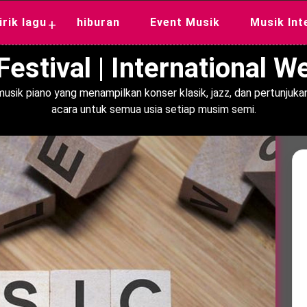
lirik lagu
hiburan
Event Musik
Musik Int
+
estival | International 
usik piano yang menampilkan konser klasik, jazz, dan pertunjukan
acara untuk semua usia setiap musim semi.