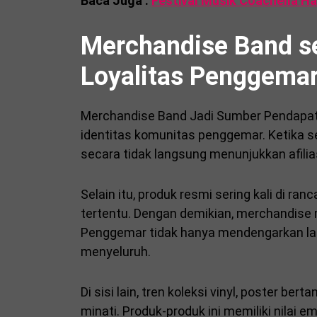
Baca Juga :
Festival Musik Coachella H
Merchandise Band se
Loyalitas Penggema
Merchandise Band Jadi Sumber Pendapata
identitas komunitas penggemar. Ketika s
secara tidak langsung menunjukkan afili
Selain itu, produk resmi sering kali di r
tertentu. Dengan demikian, merchandise m
Penggemar tidak hanya mendengarkan lag
menyeluruh.
Di sisi lain, tren koleksi vinyl, poster b
minati. Produk-produk ini memiliki nilai 