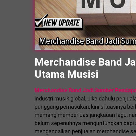
Merchandise Band Ja
Utama Musisi
Merchandise Band Jadi Sumber Pendapa
industri musik global. Jika dahulu penjual
punggung pemasukan, kini situasinya be
memang memperluas jangkauan lagu, namun
belum sepenuhnya menguntungkan bagi sem
mengandalkan penjualan merchandise sebag