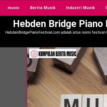
Skip
music
Berita Musik
Industri Musik
to
content
Hebden Bridge Piano F
HebdenBridgePianoFestival.com adalah situs resmi festival m