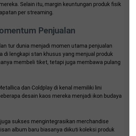
ereka. Selain itu, margin keuntungan produk fisik
dapatan per streaming.
Momentum Penjualan
dan tur dunia menjadi momen utama penjualan
a di lengkapi stan khusus yang menjual produk
hanya membeli tiket, tetapi juga membawa pulang
Metallica
dan
Coldplay
di kenal memiliki lini
beberapa desain kaos mereka menjadi ikon budaya
juga sukses mengintegrasikan merchandise
isan album baru biasanya diikuti koleksi produk