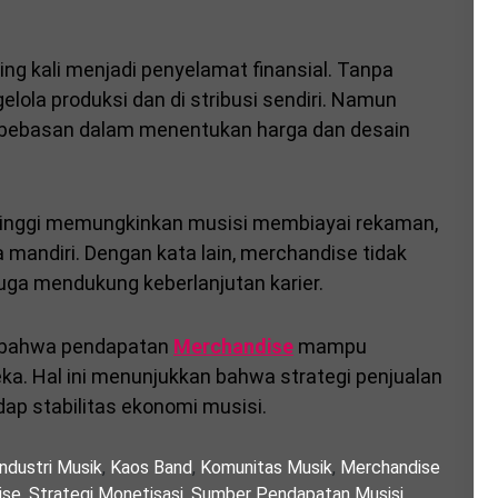
ng kali menjadi penyelamat finansial. Tanpa
lola produksi dan di stribusi sendiri. Namun
i kebebasan dalam menentukan harga dan desain
h tinggi memungkinkan musisi membiayai rekaman,
a mandiri. Dengan kata lain, merchandise tidak
uga mendukung keberlanjutan karier.
n bahwa pendapatan
Merchandise
mampu
eka. Hal ini menunjukkan bahwa strategi penjualan
dap stabilitas ekonomi musisi.
Industri Musik
,
Kaos Band
,
Komunitas Musik
,
Merchandise
ise
,
Strategi Monetisasi
,
Sumber Pendapatan Musisi
,