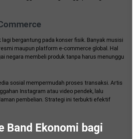
-Commerce
k lagi bergantung pada konser fisik. Banyak musisi
 resmi maupun platform e-commerce global. Hal
gai negara membeli produk tanpa harus menunggu
i media sosial mempermudah proses transaksi. Artis
gahan Instagram atau video pendek, lalu
an pembelian. Strategi ini terbukti efektif
 Band Ekonomi bagi