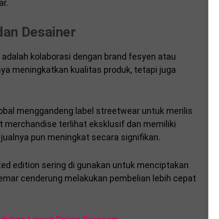
ar.
dan Desainer
r adalah kolaborasi dengan brand fesyen atau
nya meningkatkan kualitas produk, tetapi juga
lobal menggandeng label streetwear untuk merilis
 merchandise terlihat eksklusif dan memiliki
i jualnya pun meningkat secara signifikan.
mited edition sering di gunakan untuk menciptakan
ggemar cenderung melakukan pembelian lebih cepat