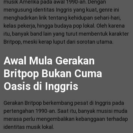
musik Amerika pada awal 1990-an. Dengan
mengusung identitas Inggris yang kuat, genre ini
menghadirkan lirik tentang kehidupan sehari-hari,
kelas pekerja, hingga budaya pop lokal. Oleh karena
itu, banyak band lain yang turut membentuk karakter
Britpop, meski kerap luput dari sorotan utama.
Awal Mula Gerakan
Britpop Bukan Cuma
Oasis di Inggris
Gerakan Britpop berkembang pesat di Inggris pada
pertengahan 1990-an. Saat itu, banyak musisi muda
merasa perlu mengembalikan kebanggaan terhadap
identitas musik lokal.