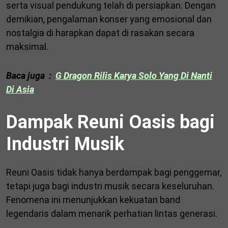
serta visual pendukung telah di persiapkan. Dengan
demikian, pengalaman konser yang emosional dan
nostalgia di harapkan dapat di rasakan secara
maksimal.
Baca juga :
G Dragon Rilis Karya Solo Yang Di Nanti
Di Asia
Dampak Reuni Oasis bagi
Industri Musik
Reuni Oasis tidak hanya berdampak bagi penggemar,
tetapi juga bagi industri musik secara keseluruhan.
Fenomena ini menunjukkan kekuatan band
legendaris dalam menarik perhatian lintas generasi.