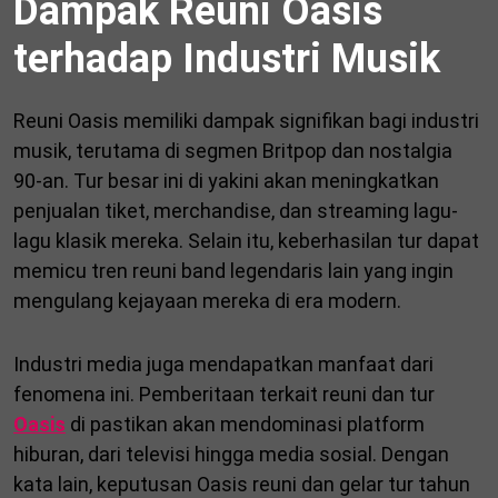
Dampak Reuni Oasis
terhadap Industri Musik
Reuni Oasis memiliki dampak signifikan bagi industri
musik, terutama di segmen Britpop dan nostalgia
90-an. Tur besar ini di yakini akan meningkatkan
penjualan tiket, merchandise, dan streaming lagu-
lagu klasik mereka. Selain itu, keberhasilan tur dapat
memicu tren reuni band legendaris lain yang ingin
mengulang kejayaan mereka di era modern.
Industri media juga mendapatkan manfaat dari
fenomena ini. Pemberitaan terkait reuni dan tur
Oasis
di pastikan akan mendominasi platform
hiburan, dari televisi hingga media sosial. Dengan
kata lain, keputusan Oasis reuni dan gelar tur tahun