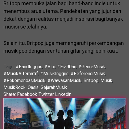
Britpop membuka jalan bagi band-band indie untuk
menembus arus utama. Pendekatan yang jujur dan
dekat dengan realitas menjadi inspirasi bagi banyak
musisi setelahnya.
Selain itu, Britpop juga memengaruhi perkembangan
musik pop dengan sentuhan gitar yang lebih kuat.
Tags:
#BandInggris
,
#Blur
,
#Era90an
,
#GenreMusik
,
#MusikAlternatif
,
#MusikInggris
,
#ReferensiMusik
,
#RekomendasiMusik
,
#WawasanMusik
,
Britpop
,
Musik
,
MusikRock
,
Oasis
,
SejarahMusik
Share:
Facebook
Twitter
Linkedin