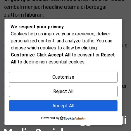
kembali menjadi headline utama di berbagai
platform hiburan.
We respect your privacy
Sorotan Resmi Media Internasional
Cookies help us improve your experience, deliver
personalized content, and analyze traffic. You can
Media musik ternama memberikan perhatian khusus
choose which cookies to allow by clicking
terhadap reuni ini. Sejarah panjang Oasis, konflik
Customize
. Click
Accept All
to consent or
Reject
internal, serta pengaruh besar mereka di dunia
All
to decline non-essential cookies.
musik kembali di ulas secara mendalam.
Customize
Selain itu, analisis mengenai potensi kesuksesan tur
Reject All
dunia juga banyak di bahas. Dengan demikian,
ekspektasi publik terus di bangun secara masif.
Accept All
Antusiasme Penggemar di
Powered by