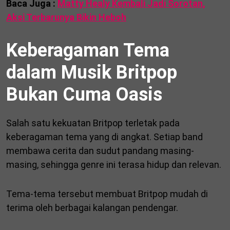
Baca Juga :
Matty Healy Kembali Jadi Sorotan,
Aksi Terbarunya Bikin Heboh
Keberagaman Tema
dalam Musik Britpop
Bukan Cuma Oasis
Salah satu kekuatan Britpop terletak pada
keberagaman tema yang di angkat. Setiap band
membawa cerita dan sudut pandang masing-
masing, sehingga genre ini terasa hidup dan relevan.
Tema-tema tersebut membuat Britpop mudah di
terima oleh berbagai kalangan pendengar.