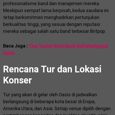
profesionalisme band dan manajemen mereka.
Meskipun sempat lama berpisah, kedua saudara ini
tetap berkomitmen menghadirkan pertunjukan
berkualitas tinggi, yang sesuai dengan reputasi
mereka sebagai salah satu band terbesar Britpop.
Baca Juga :
Tina Turner Ratu Rock Roll Meninggal
Dunia
Rencana Tur dan Lokasi
Konser
Tur yang akan di gelar oleh Oasis di jadwalkan
berlangsung di beberapa kota besar di Eropa,
Amerika Utara, dan Asia. Setiap venue dipilih dengan