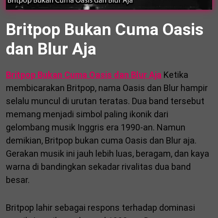
Britpop Bukan Cuma Oasis
dan Blur Aja
Britpop Bukan Cuma Oasis dan Blur Aja
Ketika
membicarakan Britpop, nama Oasis dan Blur hampir
selalu muncul di urutan teratas. Dua band tersebut
memang menjadi simbol paling ikonik dari
gelombang musik Inggris era 1990-an. Namun
demikian, Britpop bukan cuma Oasis dan Blur aja.
Gerakan musik ini jauh lebih luas, beragam, dan kaya
warna di bandingkan sekadar rivalitas dua band
besar.
Britpop lahir sebagai respons terhadap dominasi