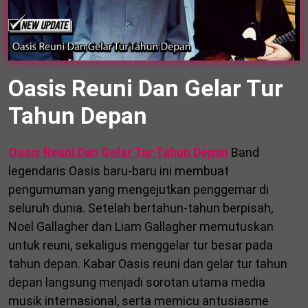
Oasis Reuni Dan Gelar Tur
Tahun Depan
Oasis Reuni Dan Gelar Tur Tahun Depan
Band
legendaris Oasis baru-baru ini membuat
pengumuman yang mengejutkan penggemar di
seluruh dunia. Setelah bertahun-tahun berpisah,
Noel Gallagher dan Liam Gallagher memutuskan
untuk reuni, sekaligus menggelar tur besar pada
tahun depan. Kabar Oasis reuni dan gelar tur tahun
depan langsung menjadi sorotan utama media
musik internasional, serta memicu antusiasme