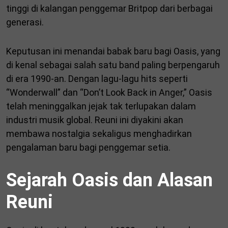
tinggi di kalangan penggemar Britpop dari berbagai
generasi.
Keputusan ini menandai babak baru bagi Oasis, yang
di kenal sebagai salah satu band paling berpengaruh
di era 1990-an. Dengan lagu-lagu hits seperti
“Wonderwall” dan “Don’t Look Back in Anger,” Oasis
telah meninggalkan jejak tak terlupakan dalam
industri musik global. Reuni ini diyakini akan
membawa nostalgia sekaligus menghadirkan
pengalaman baru bagi penggemar setia.
Sejarah Oasis dan Alasan
Reuni