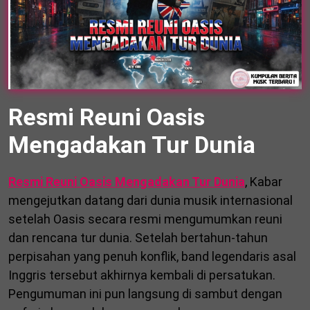
Resmi Reuni Oasis
Mengadakan Tur Dunia
Resmi Reuni Oasis Mengadakan Tur Dunia
, Kabar
mengejutkan datang dari dunia musik internasional
setelah Oasis secara resmi mengumumkan reuni
dan rencana tur dunia. Setelah bertahun-tahun
perpisahan yang penuh konflik, band legendaris asal
Inggris tersebut akhirnya kembali di persatukan.
Pengumuman ini pun langsung di sambut dengan