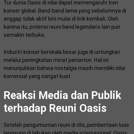
Tur dunia Oasis di nilai dapat memengaruhi tren
konser global. Band-band lama yang sebelumnya di
anggap tidak aktif kini mulai di lirik kembali. Oleh
karena itu, potensi reuni band legendaris lain pun
semakin terbuka.
Industri konser berskala besar juga di untungkan
melalui peningkatan minat penonton. Hal ini
menunjukkan bahwa nostalgia masih memiliki nilai
komersial yang sangat kuat.
Reaksi Media dan Publik
terhadap Reuni Oasis
Setelah pengumuman reuni di rilis, pemberitaan luas
langsung di lakukan oleh media internasional. Oasis