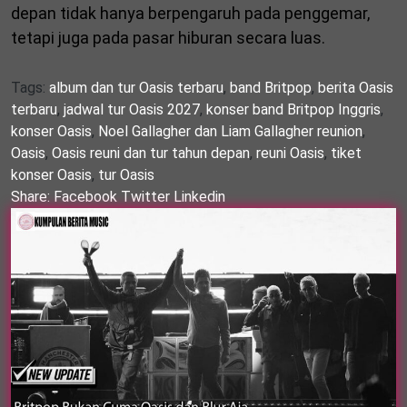
depan tidak hanya berpengaruh pada penggemar,
tetapi juga pada pasar hiburan secara luas.
Tags:
album dan tur Oasis terbaru
,
band Britpop
,
berita Oasis
terbaru
,
jadwal tur Oasis 2027
,
konser band Britpop Inggris
,
konser Oasis
,
Noel Gallagher dan Liam Gallagher reunion
,
Oasis
,
Oasis reuni dan tur tahun depan
,
reuni Oasis
,
tiket
konser Oasis
,
tur Oasis
Share:
Facebook
Twitter
Linkedin