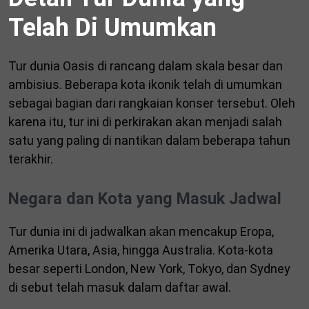
Telah Di Umumkan
Tur dunia Oasis di rancang dalam skala besar dan
ambisius. Beberapa kota ikonik telah di umumkan
sebagai bagian dari rangkaian konser tersebut. Oleh
karena itu, tur ini di perkirakan akan menjadi salah
satu yang paling di nantikan dalam beberapa tahun
terakhir.
Negara dan Kota yang Masuk Jadwal
Tur dunia ini di jadwalkan akan mencakup Eropa,
Amerika Utara, Asia, hingga Australia. Kota-kota
besar seperti London, New York, Tokyo, dan Sydney
di sebut telah masuk dalam daftar awal.