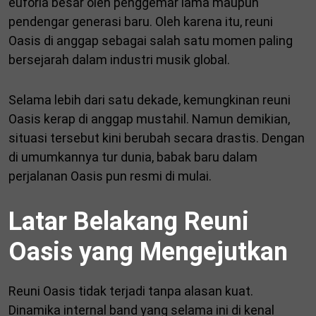
euforia besar oleh penggemar lama maupun
pendengar generasi baru. Oleh karena itu, reuni
Oasis di anggap sebagai salah satu momen paling
bersejarah dalam industri musik global.
Selama lebih dari satu dekade, kemungkinan reuni
Oasis kerap di anggap mustahil. Namun demikian,
situasi tersebut kini berubah secara drastis. Dengan
di umumkannya tur dunia, babak baru dalam
perjalanan Oasis pun resmi di mulai.
Latar Belakang Reuni
Oasis yang Mengejutkan
Reuni Oasis tidak terjadi tanpa alasan kuat.
Dinamika internal band yang selama ini di kenal