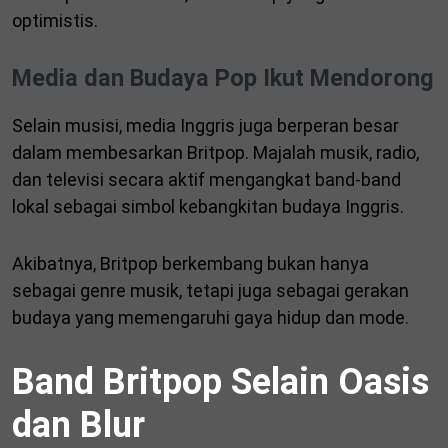
optimistis.
Media dan Budaya Pop Ikut Mendorong
Selain musisi, media Inggris juga berperan besar
dalam membesarkan Britpop. Majalah musik, radio,
dan televisi secara aktif mengangkat band-band
lokal sebagai simbol kebangkitan budaya Inggris.
Akibatnya, Britpop berkembang bukan hanya
sebagai genre musik, tetapi juga sebagai gerakan
budaya yang memengaruhi gaya hidup dan mode.
Band Britpop Selain Oasis
dan Blur