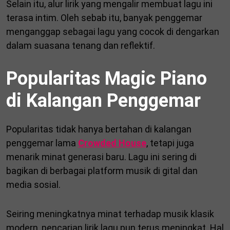
Selain itu, alur lirik yang mengalir membuat lagu ini
terasa intim. Oleh sebab itu, banyak penggemar
menganggap sebagai lagu yang cocok di dengarkan
dalam suasana tenang dan reflektif.
Popularitas Magic Piano
di Kalangan Penggemar
Popularitas tidak hanya bertahan di kalangan
penggemar lama
Crowded House
, tetapi juga
menarik minat generasi baru. Lagu ini sering di
bagikan di berbagai platform musik di gital dan
media sosial.
Seiring meningkatnya minat terhadap musik klasik
modern, pencarian lirik lagu pun terus meningkat. Hal