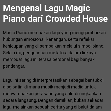
Mengenal Lagu Magic
Piano dari Crowded House
Magic Piano merupakan lagu yang menggambarkan
hubungan emosional, kenangan, serta refleksi
kehidupan yang di sampaikan melalui simbol piano.
Selain itu, penggunaan metafora dalam liriknya
membuat lagu ini terasa personal bagi banyak
pendengar.
Lagu ini sering di interpretasikan sebagai bentuk di
alog batin, di mana musik menjadi media untuk
menyampaikan perasaan yang sulit di ungkapkan
secara langsung. Dengan demikian, bukan sekadar
lagu, melainkan sebuah cerita yang di balut dalam