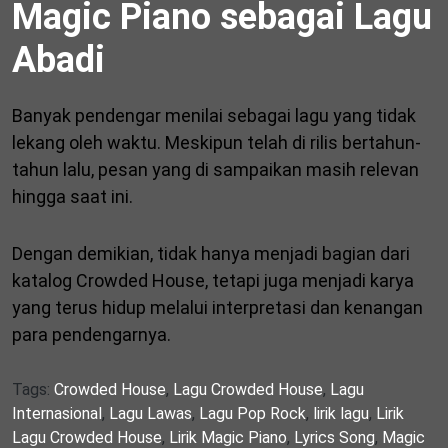
Magic Piano sebagai Lagu
Abadi
Banyak pendengar menilai sebagai lagu yang tidak
lekang oleh waktu. Meskipun telah di rilis bertahun-
tahun lalu, pesan yang di sampaikan masih relevan
hingga saat ini.
Dengan demikian, tidak hanya menjadi bagian dari
katalog Crowded House, tetapi juga menjadi karya
yang terus hidup melalui interpretasi dan kenangan
para pendengarnya.
Tags:
Crowded House
,
Lagu Crowded House
,
Lagu
Internasional
,
Lagu Lawas
,
Lagu Pop Rock
,
lirik lagu
,
Lirik
Lagu Crowded House
,
Lirik Magic Piano
,
Lyrics Song
,
Magic