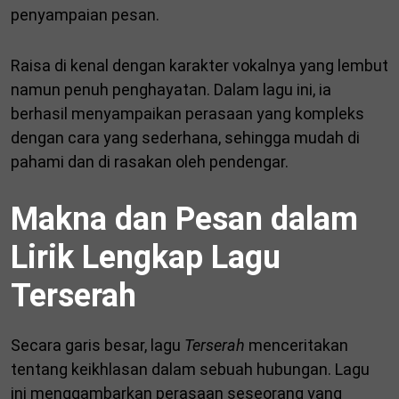
penyampaian pesan.
Raisa di kenal dengan karakter vokalnya yang lembut
namun penuh penghayatan. Dalam lagu ini, ia
berhasil menyampaikan perasaan yang kompleks
dengan cara yang sederhana, sehingga mudah di
pahami dan di rasakan oleh pendengar.
Makna dan Pesan dalam
Lirik Lengkap Lagu
Terserah
Secara garis besar, lagu
Terserah
menceritakan
tentang keikhlasan dalam sebuah hubungan. Lagu
ini menggambarkan perasaan seseorang yang