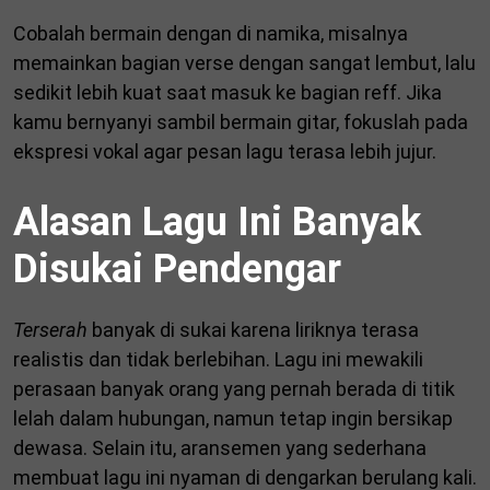
Cobalah bermain dengan di namika, misalnya
memainkan bagian verse dengan sangat lembut, lalu
sedikit lebih kuat saat masuk ke bagian reff. Jika
kamu bernyanyi sambil bermain gitar, fokuslah pada
ekspresi vokal agar pesan lagu terasa lebih jujur.
Alasan Lagu Ini Banyak
Disukai Pendengar
Terserah
banyak di sukai karena liriknya terasa
realistis dan tidak berlebihan. Lagu ini mewakili
perasaan banyak orang yang pernah berada di titik
lelah dalam hubungan, namun tetap ingin bersikap
dewasa. Selain itu, aransemen yang sederhana
membuat lagu ini nyaman di dengarkan berulang kali.