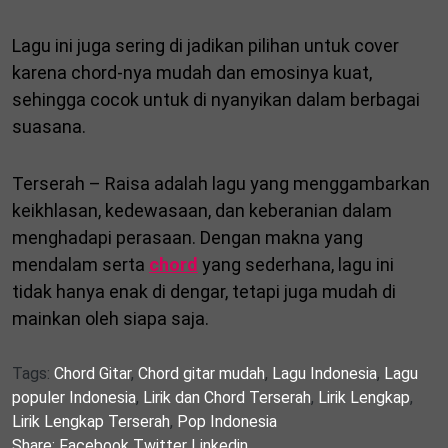
Lagu ini juga sering di jadikan pilihan untuk cover
karena chord-nya mudah dan emosinya kuat,
sehingga cocok untuk di nyanyikan dalam berbagai
suasana.
Terserah – Raisa adalah lagu yang menggambarkan
keikhlasan, kedewasaan, dan keberanian dalam
menghadapi perasaan. Dengan makna yang
mendalam serta
chord
yang sederhana, lagu ini
tidak hanya enak di dengar, tetapi juga mudah di
mainkan oleh siapa saja.
Tags:
Chord Gitar
,
Chord gitar mudah
,
Lagu Indonesia
,
Lagu
populer Indonesia
,
Lirik dan Chord Terserah
,
Lirik Lengkap
,
Lirik Lengkap Terserah
,
Pop Indonesia
Share:
Facebook
Twitter
Linkedin