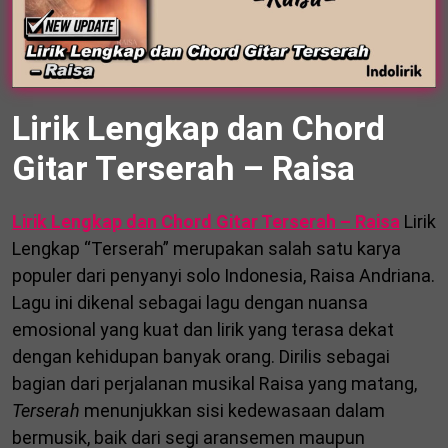
Lirik Lengkap dan Chord
Gitar Terserah – Raisa
Lirik Lengkap dan Chord Gitar Terserah – Raisa
Lirik
Lengkap “Terserah” merupakan salah satu karya
populer dari penyanyi solo Indonesia, Raisa Andriana.
Lagu ini dikenal sebagai lagu dengan nuansa
emosional yang kuat dan lirik yang terasa dekat
dengan kehidupan banyak orang. Dirilis sebagai
bagian dari perjalanan musikal Raisa yang matang,
Terserah
menunjukkan sisi kedewasaan dalam
bermusik, baik dari segi aransemen maupun