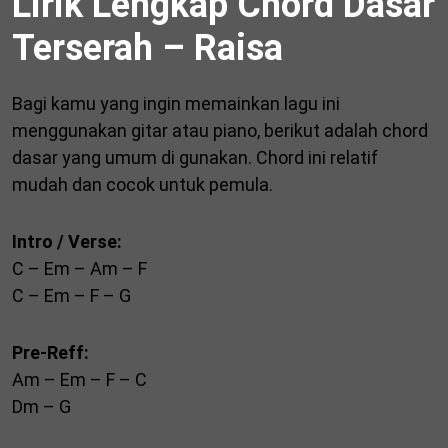
Lirik Lengkap Chord Dasar
Terserah – Raisa
Bagi kamu yang ingin memainkan lagu ini
menggunakan gitar atau piano, berikut adalah chord
dasar yang umum di gunakan. Chord ini relatif
mudah dan cocok untuk pemula.
Intro / Verse:
C – Em – Am – F
C – Em – F – G
Pre-Reff:
Am – Em – F – C
Dm – G