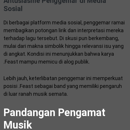
Antusiasme Penggemar di Media
Sosial
Di berbagai platform media sosial, penggemar ramai
membagikan potongan lirik dan interpretasi mereka
terhadap lagu tersebut. Di skusi pun berkembang,
mulai dari makna simbolik hingga relevansi isu yang
di angkat. Kondisi ini menunjukkan bahwa karya
.Feast mampu memicu di alog publik.
Lebih jauh, keterlibatan penggemar ini memperkuat
posisi .Feast sebagai band yang memiliki pengaruh
di luar ranah musik semata.
Pandangan Pengamat
Musik