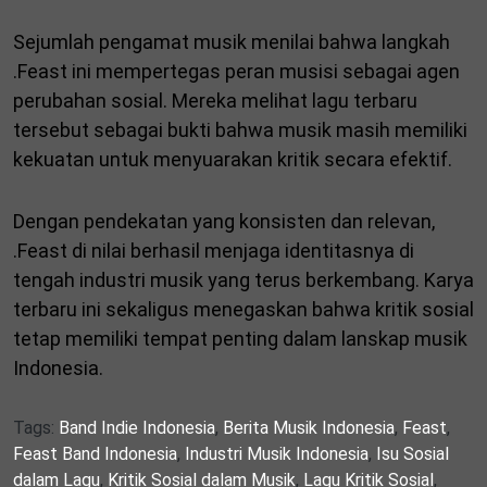
Sejumlah pengamat musik menilai bahwa langkah
.Feast ini mempertegas peran musisi sebagai agen
perubahan sosial. Mereka melihat lagu terbaru
tersebut sebagai bukti bahwa musik masih memiliki
kekuatan untuk menyuarakan kritik secara efektif.
Dengan pendekatan yang konsisten dan relevan,
.Feast di nilai berhasil menjaga identitasnya di
tengah industri musik yang terus berkembang. Karya
terbaru ini sekaligus menegaskan bahwa kritik sosial
tetap memiliki tempat penting dalam lanskap musik
Indonesia.
Tags:
Band Indie Indonesia
,
Berita Musik Indonesia
,
Feast
,
Feast Band Indonesia
,
Industri Musik Indonesia
,
Isu Sosial
dalam Lagu
,
Kritik Sosial dalam Musik
,
Lagu Kritik Sosial
,