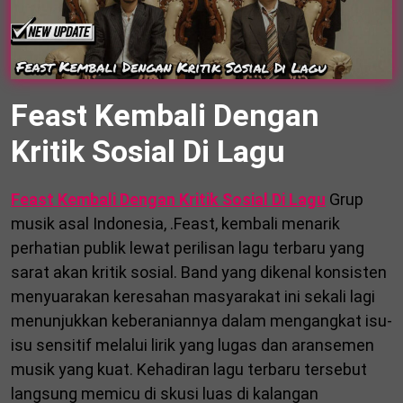
Feast Kembali Dengan
Kritik Sosial Di Lagu
Feast Kembali Dengan Kritik Sosial Di Lagu
Grup
musik asal Indonesia, .Feast, kembali menarik
perhatian publik lewat perilisan lagu terbaru yang
sarat akan kritik sosial. Band yang dikenal konsisten
menyuarakan keresahan masyarakat ini sekali lagi
menunjukkan keberaniannya dalam mengangkat isu-
isu sensitif melalui lirik yang lugas dan aransemen
musik yang kuat. Kehadiran lagu terbaru tersebut
langsung memicu di skusi luas di kalangan