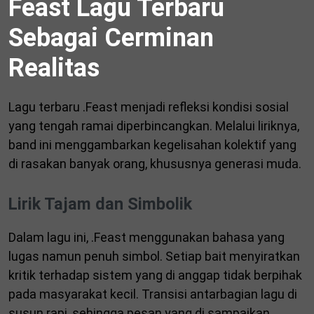
Feast Lagu Terbaru
Sebagai Cerminan
Realitas
Lagu terbaru .Feast menjadi refleksi kondisi sosial
yang tengah ramai diperbincangkan. Melalui liriknya,
band ini menggambarkan kegelisahan kolektif yang
di rasakan banyak orang, khususnya generasi muda.
Lirik Tajam dan Simbolik
Dalam lagu ini, .Feast menggunakan bahasa yang
lugas namun penuh simbol. Setiap bait menyiratkan
kritik terhadap sistem yang di anggap tidak berpihak
pada masyarakat kecil. Transisi antarbagian lagu di
susun rapi, sehingga pesan yang di sampaikan