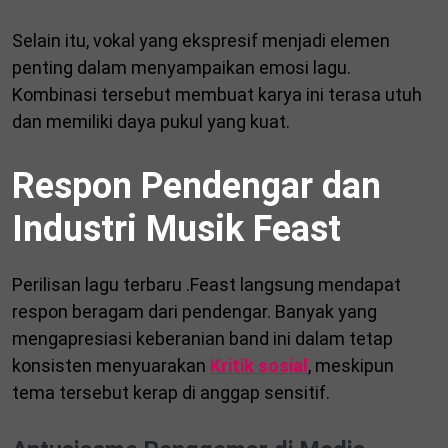
Selain itu, vokal yang ekspresif menjadi elemen
penting dalam menyampaikan emosi lagu.
Kombinasi tersebut membuat karya ini terasa utuh
dan memiliki daya pukul yang kuat.
Respon Pendengar dan
Industri Musik Feast
Perilisan lagu terbaru .Feast langsung mendapat
respon beragam dari pendengar. Banyak yang
mengapresiasi keberanian band ini dalam tetap
konsisten menyuarakan
Kritik sosial
, meskipun
tema tersebut kerap di anggap sensitif.