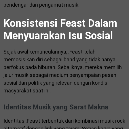
pendengar dan pengamat musik.
Konsistensi Feast Dalam
Menyuarakan Isu Sosial
Sejak awal kemunculannya, .Feast telah
memosisikan diri sebagai band yang tidak hanya
berfokus pada hiburan. Sebaliknya, mereka memilih
jalur musik sebagai medium penyampaian pesan
sosial dan politik yang relevan dengan kondisi
masyarakat saat ini.
Identitas Musik yang Sarat Makna
Identitas .Feast terbentuk dari kombinasi musik rock
alternatif dengan lirik yang tajam. Setiap karya yang