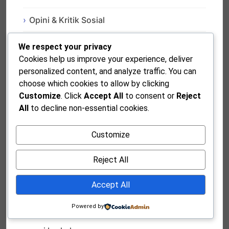
Opini & Kritik Sosial
Pendidikan Musik
We respect your privacy
Cookies help us improve your experience, deliver
Penyandang Disabilitas & Prestasi
personalized content, and analyze traffic. You can
choose which cookies to allow by clicking
Peristiwa Bersejarah
Customize
. Click
Accept All
to consent or
Reject
All
to decline non-essential cookies.
piano
Customize
politik
Reject All
sejarah musik Inggris
Seni & Budaya
Accept All
Seni & Kreativitas
Powered by