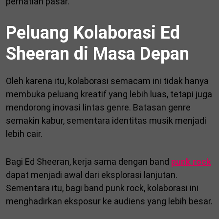
perhatian pasar.
Peluang Kolaborasi Ed
Sheeran di Masa Depan
Oleh karena itu, kolaborasi semacam ini tidak hanya
membuka peluang kreatif yang lebih luas, tetapi juga
mendorong inovasi lintas genre. Batasan genre
semakin kabur, sementara identitas musik menjadi
lebih cair.
Bagi Ed Sheeran, kerja sama dengan band
punk rock
dapat menjadi awal dari eksplorasi lanjutan.
Sementara itu, bagi band punk rock, kolaborasi ini
menghadirkan eksposur ke audiens yang lebih besar.