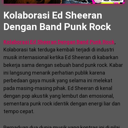
Kolaborasi Ed Sheeran
Dengan Band Punk Rock
Kolaborasi Ed Sheeran Dengan Band Punk Rock
,
Kolaborasi tak terduga kembali terjadi di industri
musik internasional ketika Ed Sheeran di kabarkan
bekerja sama dengan sebuah band punk rock. Kabar
ini langsung menarik perhatian publik karena
perbedaan gaya musik yang selama ini melekat
pada masing-masing pihak. Ed Sheeran di kenal
dengan pop akustik yang lembut dan emosional,
sementara punk rock identik dengan energi liar dan
tempo cepat.
Perpaduan dua dunia musik yang kontras ini di nilai