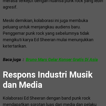
merasa terkejut dengan nuansa punk rock yang lebih
agresif.
Meski demikian, kolaborasi ini juga membuka
peluang untuk menjangkau audiens baru.
Penggemar punk rock yang sebelumnya tidak
mengikuti karya Ed Sheeran mulai menunjukkan
ketertarikan.
Baca juga :
Bruno Mars Gelar Konser Gratis Di Asia
Respons Industri Musik
dan Media
Kolaborasi Ed Sheeran dengan band punk rock
mendapatkan sorotan luas dari media dan pelaku