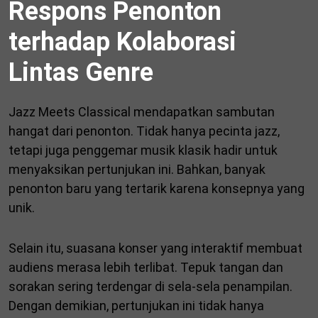
Respons Penonton
terhadap Kolaborasi
Lintas Genre
Jazz Meets Classical mendapatkan sambutan
hangat dari penonton. Tidak hanya pecinta jazz,
tetapi juga penggemar musik klasik hadir untuk
menyaksikan pertunjukan ini. Bahkan, banyak
penonton baru yang tertarik karena konsepnya yang
unik.
Selain itu, suasana konser yang interaktif membuat
audiens merasa lebih terlibat. Tepuk tangan dan
sorakan sering terdengar di sela-sela penampilan.
Dengan demikian, pertunjukan ini tidak hanya