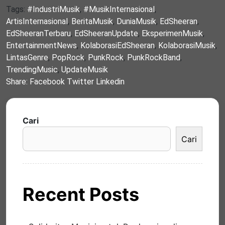
Tags:
#IndustriMusik
,
#MusikInternasional
,
ArtisInternasional
,
BeritaMusik
,
DuniaMusik
,
EdSheeran
,
EdSheeranTerbaru
,
EdSheeranUpdate
,
EksperimenMusik
,
EntertainmentNews
,
KolaborasiEdSheeran
,
KolaborasiMusik
,
LintasGenre
,
PopRock
,
PunkRock
,
PunkRockBand
,
TrendingMusic
,
UpdateMusik
Share:
Facebook
Twitter
Linkedin
Cari
Cari
Recent Posts