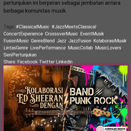
pertunjukan ini berperan sebagai jembatan antara
berbagai komunitas musik.
Tags:
#ClassicalMusic
,
#JazzMeetsClassical
,
ConcertExperience
,
CrossoverMusic
,
EventMusik
,
FusionMusic
,
GenreBlend
,
Jazz
,
JazzFusion
,
KolaborasiMusik
,
LintasGenre
,
LivePerformance
,
MusicCollab
,
MusicLovers
,
SeniPertunjukan
Share:
Facebook
Twitter
Linkedin