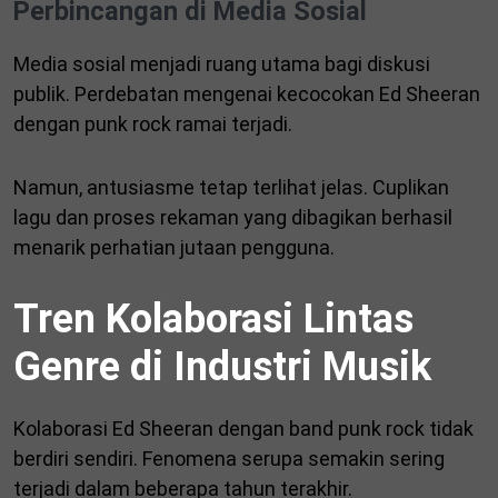
Perbincangan di Media Sosial
Media sosial menjadi ruang utama bagi diskusi
publik. Perdebatan mengenai kecocokan Ed Sheeran
dengan punk rock ramai terjadi.
Namun, antusiasme tetap terlihat jelas. Cuplikan
lagu dan proses rekaman yang dibagikan berhasil
menarik perhatian jutaan pengguna.
Tren Kolaborasi Lintas
Genre di Industri Musik
Kolaborasi Ed Sheeran dengan band punk rock tidak
berdiri sendiri. Fenomena serupa semakin sering
terjadi dalam beberapa tahun terakhir.