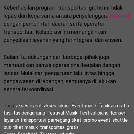
Keberhasilan program transportasi gratis ini tidak
lepas dari kerja sama antara penyelenggara
Festival
dengan pemerintah daerah serta operator
transportasi. Kolaborasi ini memungkinkan
penyediaan layanan yang terintegrasi dan efisien.
Selain itu, dukungan dari berbagai pihak juga
memastikan bahwa operasional berjalan dengan
lancar. Mulai dari pengaturan lalu lintas hingga
pengawasan di lapangan, semuanya di lakukan
secara terkoordinasi.
Tags:
akses event
,
akses lokasi
,
Event musik
,
fasilitas gratis
,
fasilitas pengunjung
,
Festival Musik
,
Festival piano
,
Konser
,
layanan transportasi
,
pemegang tiket
,
promo event
,
shuttle
bus
,
tiket masuk
,
transportasi gratis