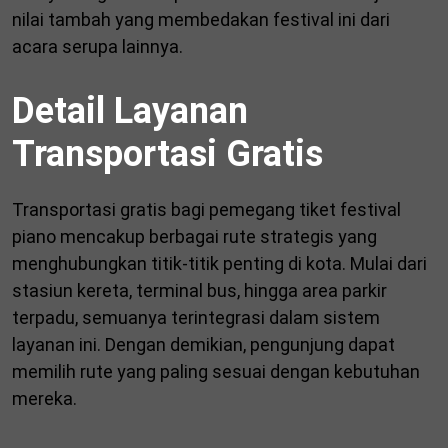
nilai tambah yang membedakan festival ini dari
acara serupa lainnya.
Detail Layanan
Transportasi Gratis
Transportasi gratis bagi pemegang tiket festival
piano mencakup berbagai rute strategis yang
menghubungkan titik-titik penting di kota. Mulai dari
stasiun kereta, terminal bus, hingga area parkir
terpadu, semuanya terintegrasi dalam sistem
layanan ini. Dengan demikian, pengunjung dapat
memilih rute yang paling sesuai dengan kebutuhan
mereka.