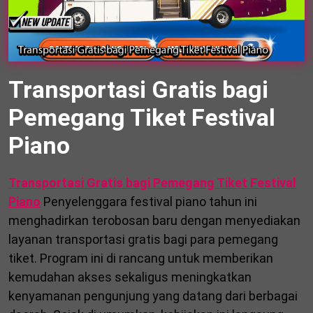
Transportasi Gratis bagi
Pemegang Tiket Festival
Piano
Transportasi Gratis bagi Pemegang Tiket Festival
Piano
Penyelenggara festival piano tahun ini
menghadirkan terobosan baru dengan menyediakan
layanan transportasi gratis bagi para pemegang
tiket. Program ini di rancang untuk memberikan
kemudahan akses sekaligus meningkatkan
kenyamanan pengunjung yang datang dari berbagai