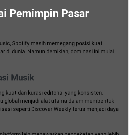
gai Pemimpin Pasar
sic, Spotify masih memegang posisi kuat
r di dunia. Namun demikian, dominasi ini mulai
asi Musik
ng kuat dan kurasi editorial yang konsisten.
 lagu global menjadi alat utama dalam membentuk
alisasi seperti Discover Weekly terus menjadi daya
 platform lain menawarkan pendekatan yang lebih