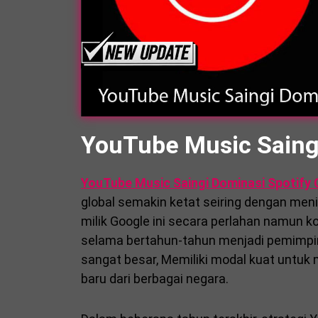
YouTube Music Saingi
YouTube Music Saingi Dominasi Spotify 
global semakin ketat seiring dengan men
milik Google ini secara perlahan namun 
selama bertahun-tahun menjadi pemimpi
sangat besar, Memiliki modal kuat untu
baru dari berbagai negara.