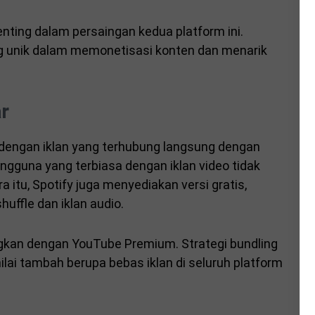
nting dalam persaingan kedua platform ini.
g unik dalam memonetisasi konten dan menarik
r
dengan iklan yang terhubung langsung dengan
gguna yang terbiasa dengan iklan video tidak
 itu, Spotify juga menyediakan versi gratis,
uffle dan iklan audio.
ungkan dengan YouTube Premium. Strategi bundling
ilai tambah berupa bebas iklan di seluruh platform