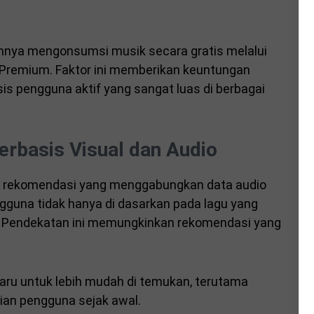
umnya mengonsumsi musik secara gratis melalui
 Premium. Faktor ini memberikan keuntungan
is pengguna aktif yang sangat luas di berbagai
rbasis Visual dan Audio
 rekomendasi yang menggabungkan data audio
engguna tidak hanya di dasarkan pada lagu yang
ton. Pendekatan ini memungkinkan rekomendasi yang
s baru untuk lebih mudah di temukan, terutama
tian pengguna sejak awal.