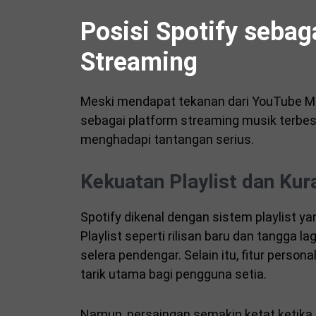
Posisi Spotify seba
Streaming
Meski mendapat tekanan dari YouTube Mu
sebagai platform streaming musik terbesa
menghadapi tantangan serius.
Kekuatan Playlist dan Kur
Spotify dikenal dengan sistem playlist ya
Playlist seperti rilisan baru dan tangga
selera pendengar. Selain itu, fitur person
tarik utama bagi pengguna setia.
Namun, persaingan semakin ketat ketika