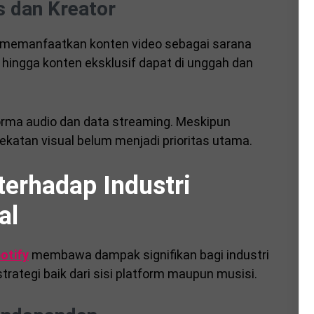
s dan Kreator
k memanfaatkan konten video sebagai sarana
, hingga konten eksklusif dapat di unggah dan
forma audio dan data streaming. Meskipun
ndekatan visual belum menjadi prioritas utama.
erhadap Industri
al
otify
membawa dampak signifikan bagi industri
trategi baik dari sisi platform maupun musisi.