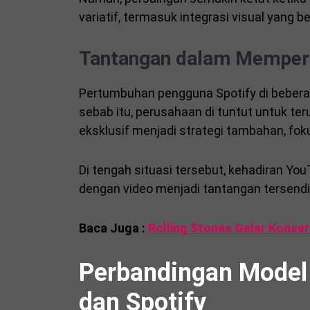
variatif, termasuk integrasi visual yang
Tantangan dalam Memper
Pertumbuhan pengguna Spotify di bebera
sebab itu, perusahaan di tuntut untuk te
eksklusif menjadi strategi tambahan, fo
Di tengah situasi tersebut, kehadiran You
dengan video menjadi tantangan tersendiri
Baca Juga :
Rolling Stones Gelar Konser 
Perbandingan Model
dan Spotify