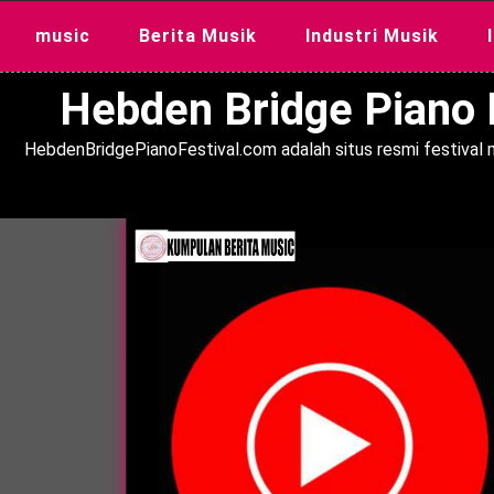
Skip
music
Berita Musik
Industri Musik
to
content
Hebden Bridge Piano F
HebdenBridgePianoFestival.com adalah situs resmi festival m