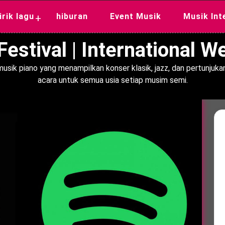
lirik lagu
hiburan
Event Musik
Musik Int
+
estival | International 
usik piano yang menampilkan konser klasik, jazz, dan pertunjukan
acara untuk semua usia setiap musim semi.