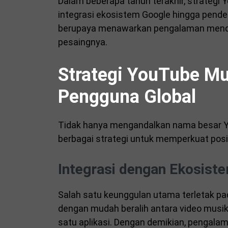
Dalam beberapa tahun terakhir, strategi Y
integrasi ekosistem Google hingga pendek
berupaya menawarkan pengalaman mende
pesaingnya.
Strategi YouTube Mu
Pengguna Global
Tidak hanya mengandalkan nama besar Y
berbagai strategi untuk memperkuat posis
Integrasi dengan Ekosist
Salah satu keunggulan utama terletak p
dengan mudah beralih antara video musik,
satu aplikasi. Dengan demikian, pengala