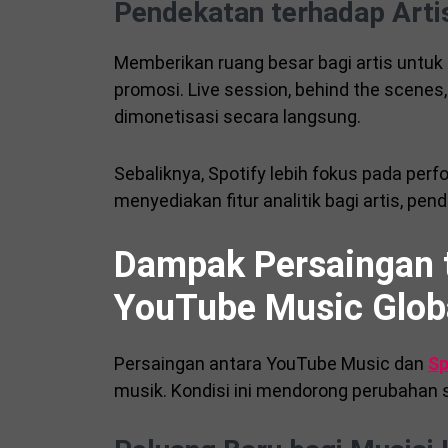
Pendekatan terhadap Arti
Memberikan ruang besar bagi artis untu
promosi. Live session, behind the scenes
dimonetisasi secara langsung.
Sebaliknya, Spotify lebih fokus pada per
menyediakan fitur analitik bagi artis, pe
Dampak Persaingan t
YouTube Music Glob
Persaingan antara YouTube Music dan
Sp
musik. Kondisi ini mendorong perubahan s