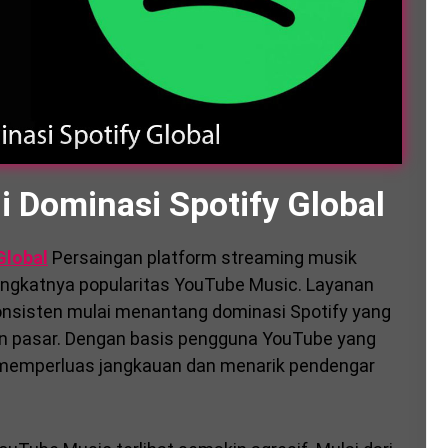
 Dominasi Spotify Global
Global
Persaingan platform streaming musik
ingkatnya popularitas YouTube Music. Layanan
konsisten mulai menantang dominasi Spotify yang
n pasar. Dengan basis pengguna YouTube yang
k memperluas jangkauan dan menarik pendengar