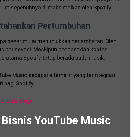
 belum sepenuhnya di maksimalkan oleh Spotify.
tahankan Pertumbuhan
pa pasar mulai menunjukkan perlambatan. Oleh
rus berinovasi. Meskipun podcast dan konten
kus utama Spotify tetap berada pada musik.
Tube Music sebagai alternatif yang terintegrasi
 bagi Spotify.
Di Usia Senja
 Bisnis YouTube Music