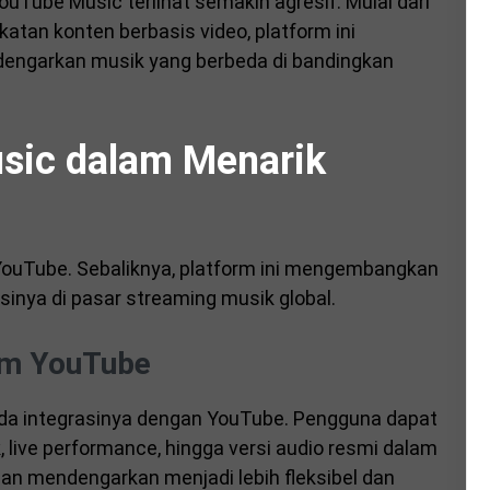
ouTube Music terlihat semakin agresif. Mulai dari
atan konten berbasis video, platform ini
ngarkan musik yang berbeda di bandingkan
sic dalam Menarik
ouTube. Sebaliknya, platform ini mengembangkan
inya di pasar streaming musik global.
em YouTube
ada integrasinya dengan YouTube. Pengguna dapat
 live performance, hingga versi audio resmi dalam
man mendengarkan menjadi lebih fleksibel dan