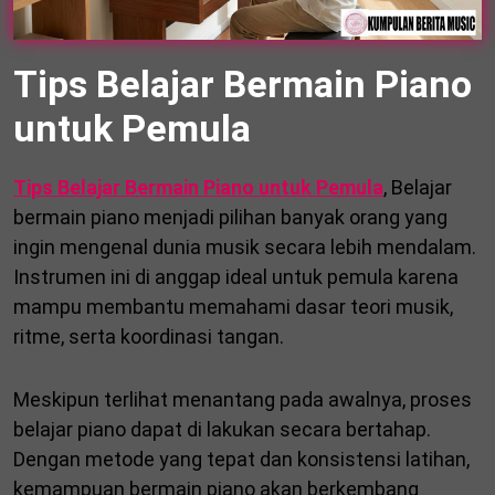
Tips Belajar Bermain Piano
untuk Pemula
Tips Belajar Bermain Piano untuk Pemula
, Belajar
bermain piano menjadi pilihan banyak orang yang
ingin mengenal dunia musik secara lebih mendalam.
Instrumen ini di anggap ideal untuk pemula karena
mampu membantu memahami dasar teori musik,
ritme, serta koordinasi tangan.
Meskipun terlihat menantang pada awalnya, proses
belajar piano dapat di lakukan secara bertahap.
Dengan metode yang tepat dan konsistensi latihan,
kemampuan bermain piano akan berkembang