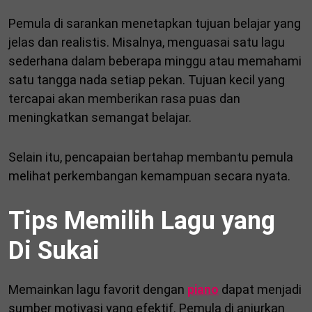
Pemula di sarankan menetapkan tujuan belajar yang
jelas dan realistis. Misalnya, menguasai satu lagu
sederhana dalam beberapa minggu atau memahami
satu tangga nada setiap pekan. Tujuan kecil yang
tercapai akan memberikan rasa puas dan
meningkatkan semangat belajar.
Selain itu, pencapaian bertahap membantu pemula
melihat perkembangan kemampuan secara nyata.
Tips Memilih Lagu yang
Di Sukai
Memainkan lagu favorit dengan
piano
dapat menjadi
sumber motivasi yang efektif. Pemula di anjurkan