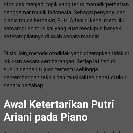
otodidak menjadi topik yang terus menarik perhatian
penggemar musik Indonesia. Sebagai penyanyi dan
pianis muda berbakat, Putri Ariani di kenal memiliki
kemampuan musikal yang kuat meskipun banyak
keterampilannya di asah secara mandiri.
Di sisi lain, metode otodidak yang di terapkan tidak di
lakukan secara sembarangan. Setiap latihan di
susun dengan tujuan tertentu sehingga
perkembangan teknik dan musikalitas dapat di ukur
secara bertahap.
Awal Ketertarikan Putri
Ariani pada Piano