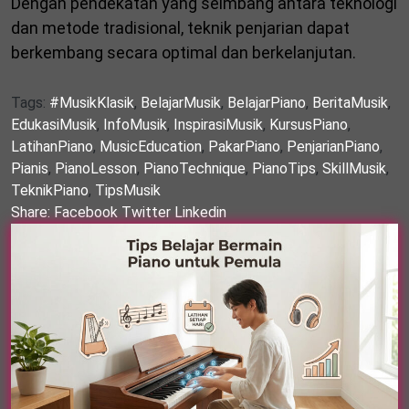
Dengan pendekatan yang seimbang antara teknologi
dan metode tradisional, teknik penjarian dapat
berkembang secara optimal dan berkelanjutan.
Tags:
#MusikKlasik
,
BelajarMusik
,
BelajarPiano
,
BeritaMusik
,
EdukasiMusik
,
InfoMusik
,
InspirasiMusik
,
KursusPiano
,
LatihanPiano
,
MusicEducation
,
PakarPiano
,
PenjarianPiano
,
Pianis
,
PianoLesson
,
PianoTechnique
,
PianoTips
,
SkillMusik
,
TeknikPiano
,
TipsMusik
Share:
Facebook
Twitter
Linkedin