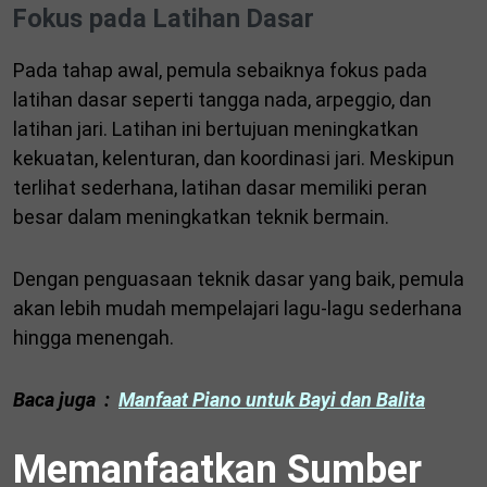
Fokus pada Latihan Dasar
Pada tahap awal, pemula sebaiknya fokus pada
latihan dasar seperti tangga nada, arpeggio, dan
latihan jari. Latihan ini bertujuan meningkatkan
kekuatan, kelenturan, dan koordinasi jari. Meskipun
terlihat sederhana, latihan dasar memiliki peran
besar dalam meningkatkan teknik bermain.
Dengan penguasaan teknik dasar yang baik, pemula
akan lebih mudah mempelajari lagu-lagu sederhana
hingga menengah.
Baca juga :
Manfaat Piano untuk Bayi dan Balita
Memanfaatkan Sumber