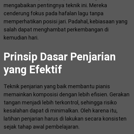
mengabaikan pentingnya teknik ini. Mereka
cenderung fokus pada hafalan lagu tanpa
memperhatikan posisi jari. Padahal, kebiasaan yang
salah dapat menghambat perkembangan di
kemudian hari.
Prinsip Dasar Penjarian
yang Efektif
Teknik penjarian yang baik membantu pianis
memainkan komposisi dengan lebih efisien. Gerakan
tangan menjadi lebih terkontrol, sehingga risiko
kesalahan dapat di minimalkan. Oleh karena itu,
latihan penjarian harus di lakukan secara konsisten
sejak tahap awal pembelajaran.