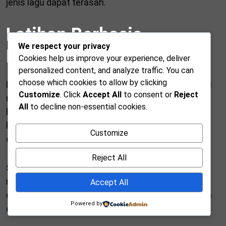
jenis lagu dapat terasah.
Latihan Berbasis
We respect your privacy
Repertoar Lagu
Cookies help us improve your experience, deliver
personalized content, and analyze traffic. You can
choose which cookies to allow by clicking
Latihan berbasis repertoar lagu menjadi salah satu
Customize
. Click
Accept All
to consent or
Reject
metode utama. Setiap lagu di pelajari dari awal
All
to decline non-essential cookies.
hingga akhir dengan memperhatikan detail. Oleh
karena itu, struktur musik dan perubahan harmoni
Customize
dapat di pahami secara menyeluruh.
Reject All
Selain itu, pendekatan ini juga membantu
meningkatkan daya ingat dan konsentrasi. Dengan
Accept All
demikian, setiap penampilan menjadi lebih percaya
Powered by
diri dan matang.