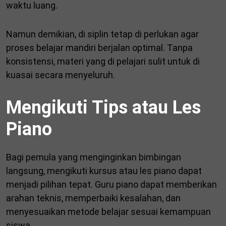
waktu luang.
Namun demikian, di siplin tetap di perlukan agar
proses belajar mandiri berjalan optimal. Tanpa
konsistensi, materi yang di pelajari sulit untuk di
kuasai secara menyeluruh.
Mengikuti Tips atau Les
Piano
Bagi pemula yang menginginkan bimbingan
langsung, mengikuti kursus atau les piano dapat
menjadi pilihan tepat. Guru piano dapat memberikan
arahan teknis, memperbaiki kesalahan, dan
menyesuaikan metode belajar sesuai kemampuan
siswa.