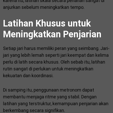
karena itu, latihan skala secara perlahan sangat di
anjurkan sebelum meningkatkan tempo.
Latihan Khusus untuk
Meningkatkan Penjarian
Setiap jari harus memiliki peran yang seimbang. Jari-
jari yang lebih lemah seperti jari keempat dan kelima
perlu di latih secara khusus. Oleh sebab itu, latihan
rutin sangat di perlukan untuk meningkatkan
kekuatan dan koordinasi.
Di samping itu, penggunaan metronom dapat
membantu menjaga ritme yang stabil. Dengan
latihan yang terstruktur, kemampuan penjarian akan
berkembang secara signifikan.