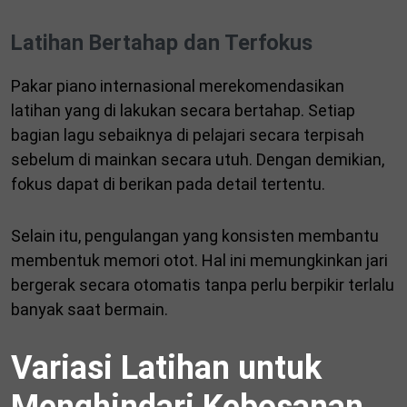
Latihan Bertahap dan Terfokus
Pakar piano internasional merekomendasikan
latihan yang di lakukan secara bertahap. Setiap
bagian lagu sebaiknya di pelajari secara terpisah
sebelum di mainkan secara utuh. Dengan demikian,
fokus dapat di berikan pada detail tertentu.
Selain itu, pengulangan yang konsisten membantu
membentuk memori otot. Hal ini memungkinkan jari
bergerak secara otomatis tanpa perlu berpikir terlalu
banyak saat bermain.
Variasi Latihan untuk