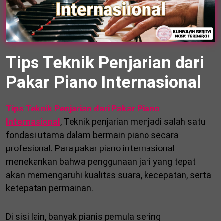
Tips Teknik Penjarian dari
Pakar Piano Internasional
Tips Teknik Penjarian dari Pakar Piano
Internasional
, Teknik penjarian menjadi salah satu
fondasi utama dalam bermain piano secara
profesional. Para pakar piano internasional
menekankan bahwa penggunaan jari yang tepat
akan memengaruhi kualitas suara, kecepatan, serta
ketepatan permainan.
Di sisi lain, banyak pianis pemula sering