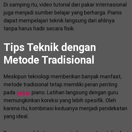
Di samping itu, video tutorial dari pakar internasional
juga menjadi sumber belajar yang berharga. Pianis
dapat mempelajari teknik langsung dari ahlinya
tanpa harus hadir secara fisik.
Tips Teknik dengan
Metode Tradisional
Meskipun teknologi memberikan banyak manfaat,
metode tradisional tetap memiliki peran penting
pada
pakar
piano. Latihan langsung dengan guru
memungkinkan koreksi yang lebih spesifik. Oleh
karena itu, kombinasi keduanya menjadi pendekatan
yang ideal.