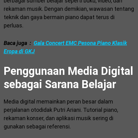
berbagai sumber belajar seperti buku, video, dan
rekaman musik. Dengan demikian, wawasan tentang
teknik dan gaya bermain piano dapat terus di
perluas.
Baca juga :
Gala Concert EMC Pesona Piano Klasik
Eropa di GKJ
Penggunaan Media Digital
sebagai Sarana Belajar
Media digital memainkan peran besar dalam
perjalanan otodidak Putri Ariani. Tutorial piano,
rekaman konser, dan aplikasi musik sering di
gunakan sebagai referensi.