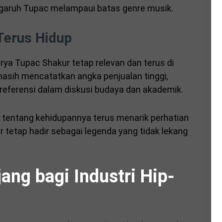
ngaruh Tupac melampaui batas genre musik.
Terus Hidup
rya Tupac Shakur tetap relevan dan terus di
asih mencatatkan angka penjualan tinggi,
 referensi dalam diskusi budaya dan akademik.
 tentang kehidupannya terus menarik perhatian
r tetap hadir sebagai legenda yang tidak lekang
ng bagi Industri Hip-