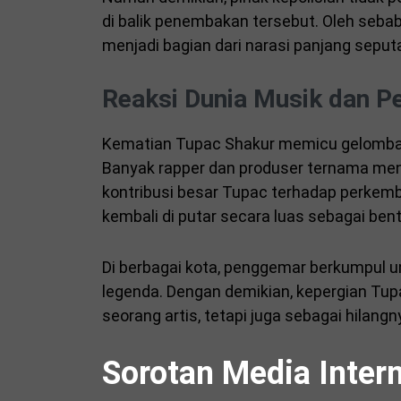
di balik penembakan tersebut. Oleh sebab
menjadi bagian dari narasi panjang seput
Reaksi Dunia Musik dan 
Kematian Tupac Shakur memicu gelomban
Banyak rapper dan produser ternama m
kontribusi besar Tupac terhadap perkemba
kembali di putar secara luas sebagai be
Di berbagai kota, penggemar berkumpul 
legenda. Dengan demikian, kepergian Tup
seorang artis, tetapi juga sebagai hilangn
Sorotan Media Inter