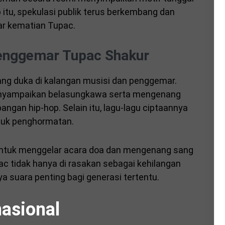
 itu, spekulasi publik terus berkembang dan
ar kematian Tupac.
Penggemar Tupac Shakur
g duka di kalangan musisi dan penggemar.
enyampaikan belasungkawa serta mengenang
ngan hip-hop. Selain itu, lagu-lagu ciptaannya
ntuk penghormatan.
untuk menggelar acara doa dan mengenang sang
ac tidak hanya di rasakan sebagai kehilangan
ya suara penting bagi generasi tertentu.
nasional