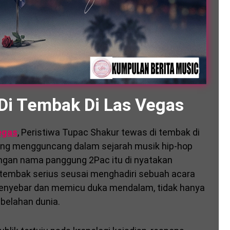
Di Tembak Di Las Vegas
egas
, Peristiwa Tupac Shakur tewas di tembak di
ling mengguncang dalam sejarah musik hip-hop
dengan nama panggung 2Pac itu di nyatakan
 tembak serius seusai menghadiri sebuah acara
 menyebar dan memicu duka mendalam, tidak hanya
i belahan dunia.