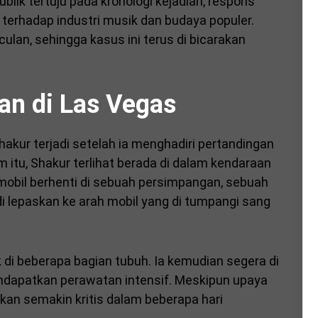
publik tertuju pada kronologi kejadian, respons
erhadap industri musik dan budaya populer.
culan, sehingga kasus ini terus di bicarakan
an di Las Vegas
r terjadi setelah ia menghadiri pertandingan
m itu, Shakur terlihat berada di dalam kendaraan
mobil berhenti di sebuah persimpangan, sebuah
 lepaskan ke arah mobil yang di tumpangi sang
di beberapa bagian tubuh. Ia kemudian segera di
endapatkan perawatan intensif. Meskipun upaya
orkan semakin kritis dalam beberapa hari