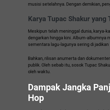
musisi setelahnya. Dengan demikian, pe
Karya Tupac Shakur yang 
Meskipun telah meninggal dunia, karya-ka
dengarkan hingga kini. Album-albumnya m
sementara lagu-lagunya sering di jadikan
Bahkan, rilisan anumerta dan dokumenter
publik. Oleh sebab itu, sosok Tupac Shaku
oleh waktu.
Dampak Jangka Panja
Hop