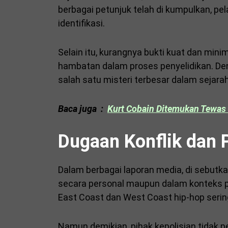
berbagai petunjuk telah di kumpulkan, pe
identifikasi.
Selain itu, kurangnya bukti kuat dan min
hambatan dalam proses penyelidikan. De
salah satu misteri terbesar dalam sejarah
Baca juga :
Kurt Cobain Ditemukan Tewas 
Dugaan Konflik dan 
Dalam berbagai laporan media, di sebutkan
secara personal maupun dalam konteks pe
East Coast dan West Coast hip-hop sering 
Namun demikian, pihak kepolisian tidak 