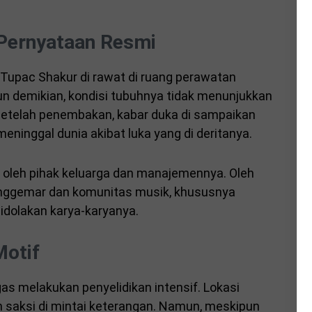
Pernyataan Resmi
upac Shakur di rawat di ruang perawatan
n demikian, kondisi tubuhnya tidak menunjukkan
setelah penembakan, kabar duka di sampaikan
ninggal dunia akibat luka yang di deritanya.
i oleh pihak keluarga dan manajemennya. Oleh
enggemar dan komunitas musik, khususnya
idolakan karya-karyanya.
Motif
gas melakukan penyelidikan intensif. Lokasi
 saksi di mintai keterangan. Namun, meskipun