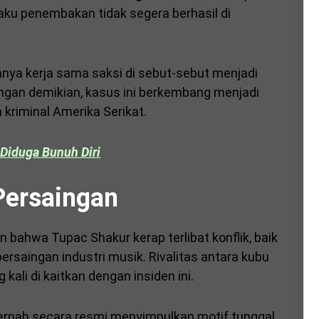
laku penembakan tidak segera berhasil di
imnya kerja sama saksi di sebut-sebut menjadi
ngan demikian, kasus ini berkembang menjadi
 kriminal Amerika Serikat.
Diduga Bunuh Diri
Persaingan
 bahwa Tupac Shakur kerap terlibat konflik, baik
rsaingan industri musik. Rivalitas antara kubu
kali di kaitkan dengan insiden ini.
pernah secara resmi menyimpulkan motif tunggal