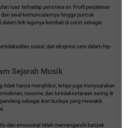
an luas terhadap peristiwa ini. Profil perjalanan
ai dari awal kemunculannya hingga puncak
l dalam lirik lagunya kembali di sorot sebagai
etidakadilan sosial, dan ekspresi seni dalam hip-
am Sejarah Musik
ng tidak hanya menghibur, tetapi juga menyuarakan
 kemiskinan, rasisme, dan ketidaksetaraan sering di
di pandang sebagai ikon budaya yang mewakili
a.
puitis dan emosional telah memengaruhi banyak