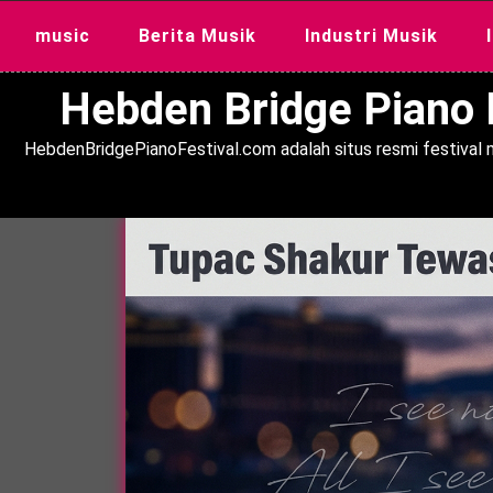
Skip
music
Berita Musik
Industri Musik
to
content
Hebden Bridge Piano F
HebdenBridgePianoFestival.com adalah situs resmi festival m