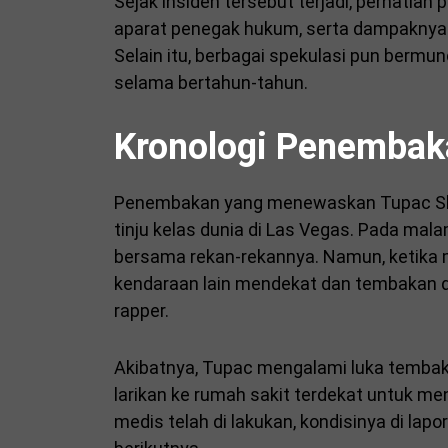
Sejak insiden tersebut terjadi, perhatian 
aparat penegak hukum, serta dampaknya t
Selain itu, berbagai spekulasi pun bermun
selama bertahun-tahun.
Kronologi Penembak
Penembakan yang menewaskan Tupac Shaku
tinju kelas dunia di Las Vegas. Pada mala
bersama rekan-rekannya. Namun, ketika 
kendaraan lain mendekat dan tembakan di
rapper.
Akibatnya, Tupac mengalami luka tembak 
larikan ke rumah sakit terdekat untuk m
medis telah di lakukan, kondisinya di lap