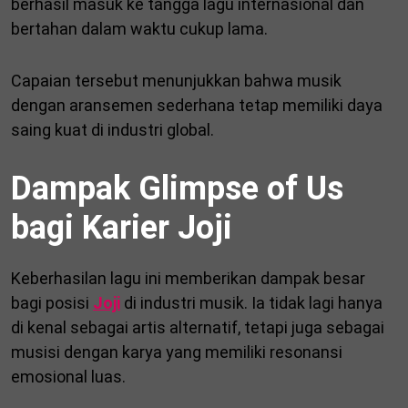
berhasil masuk ke tangga lagu internasional dan
bertahan dalam waktu cukup lama.
Capaian tersebut menunjukkan bahwa musik
dengan aransemen sederhana tetap memiliki daya
saing kuat di industri global.
Dampak Glimpse of Us
bagi Karier Joji
Keberhasilan lagu ini memberikan dampak besar
bagi posisi
Joji
di industri musik. Ia tidak lagi hanya
di kenal sebagai artis alternatif, tetapi juga sebagai
musisi dengan karya yang memiliki resonansi
emosional luas.