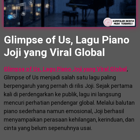
Glimpse of Us, Lagu Piano
Joji yang Viral Global
Glimpse of Us, Lagu Piano Joji yang Viral Global
,
Glimpse of Us menjadi salah satu lagu paling
berpengaruh yang pernah di rilis Joji. Sejak pertama
kali di perdengarkan ke publik, lagu ini langsung
mencuri perhatian pendengar global. Melalui balutan
piano sederhana namun emosional, Joji berhasil
menyampaikan perasaan kehilangan, kerinduan, dan
cinta yang belum sepenuhnya usai.