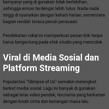
bernyanyi yang di gunakan tidak berlebihan,
sehingga emosi terdengar lebih tulus. Nada-nada
tinggi di nyanyikan dengan kehati-hatian, sementara
bagian rendah terasa penuh perasaan.
Pendekatan vokal ini memperkuat pesan lirik tanpa
harus bergantung pada efek studio yang mencolok.
Viral di Media Sosial dan
Platform Streaming
Popularitas “Glimpse of Us” semakin meningkat
berkat media sosial. Lagu ini banyak di gunakan
sebagai latar video pendek, terutama yang berkaitan
dengan kisah cinta dan kenangan masa lalu.