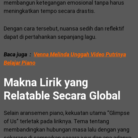
membangun ketegangan emosional tanpa harus
meningkatkan tempo secara drastis.
Dengan cara tersebut, nuansa sedih dan reflektif
dapat di pertahankan sepanjang lagu.
Baca juga :
Venna Melinda Unggah Video Putrinya
Belajar Piano
Makna Lirik yang
Relatable Secara Global
Selain aransemen piano, kekuatan utama “Glimpse
of Us” terletak pada liriknya. Tema tentang
membandingkan hubungan masa lalu dengan yang
sekarang di sampaikan secara jujur dan apa adanya.