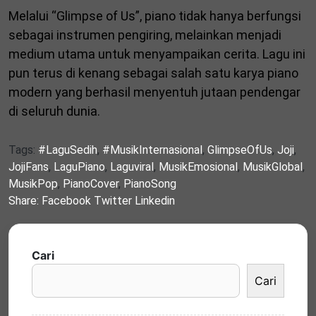
Melalui “Glimpse of Us”, piano tidak hanya berfungsi
sebagai instrumen pengiring, melainkan menjadi
medium utama untuk menyampaikan cerita. Lagu ini
pun terus di kenang sebagai salah satu karya piano
modern yang berhasil menyentuh jutaan pendengar
di seluruh dunia.
Tags:
#LaguSedih
,
#MusikInternasional
,
GlimpseOfUs
,
Joji
,
JojiFans
,
LaguPiano
,
Laguviral
,
MusikEmosional
,
MusikGlobal
,
MusikPop
,
PianoCover
,
PianoSong
Share:
Facebook
Twitter
Linkedin
Cari
Cari