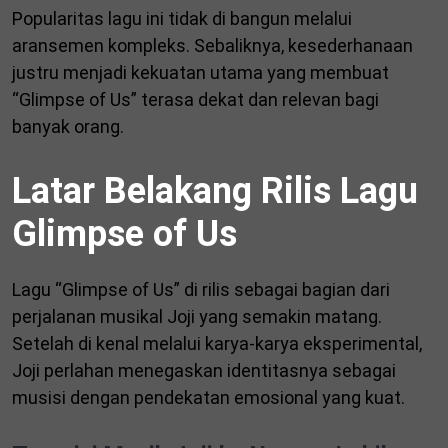
Popularitas lagu ini tidak di bangun melalui
aransemen kompleks. Sebaliknya, kesederhanaan
justru menjadi kekuatan utama yang membuat
“Glimpse of Us” terasa dekat dan relevan bagi
banyak orang.
Latar Belakang Rilis Lagu
Glimpse of Us
Lagu “Glimpse of Us” di rilis sebagai bagian dari
perjalanan musikal Joji yang semakin matang.
Setelah di kenal melalui karya-karya eksperimental,
Joji perlahan menegaskan identitasnya sebagai
musisi dengan pendekatan emosional yang kuat.