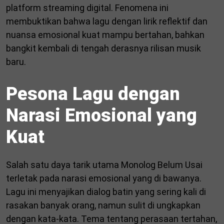
platform streaming digital. Fenomena ini
membuktikan bahwa lagu dengan lirik reflektif dan
nuansa emosional kuat mampu bertahan, bahkan
bangkit kembali di tengah derasnya rilisan musik
baru.
Pesona Lagu dengan
Narasi Emosional yang
Kuat
Salah satu daya tarik utama Monolog Belum Usai
terletak pada narasi emosional yang di bawanya.
Lagu ini menyajikan dialog batin yang sering kali di
rasakan banyak orang, namun sulit di ungkapkan
dengan kata-kata. Tema tentang perasaan tertahan,