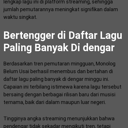
lengkap lagu ini di platform streaming, sehingga
jumlah pemutarannya meningkat signifikan dalam
waktu singkat.
Bertengger di Daftar Lagu
Paling Banyak Di dengar
Berdasarkan tren pemutaran mingguan, Monolog
Belum Usai berhasil menembus dan bertahan di
daftar lagu paling banyak di dengar minggu ini.
Capaian ini terbilang istimewa karena lagu tersebut
bersaing dengan berbagai rilisan baru dari musisi
ternama, baik dari dalam maupun luar negeri.
Tingginya angka streaming menunjukkan bahwa
pendengar tidak sekadar mengikuti tren, tetapi