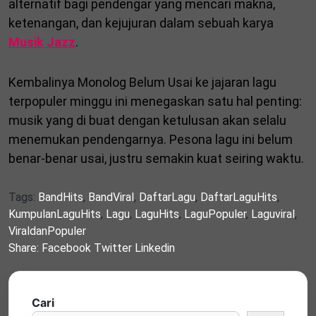
alternatif bagi pendengar yang mencari makna,
ketenangan, dan kejujuran dalam sebuah karya
Musik Jazz
.
Kembalinya Monolog Belum Usai ke jajaran lagu
terpopuler minggu ini menegaskan satu hal penting:
musik yang di buat dengan ketulusan akan selalu
menemukan pendengarnya. Pesona lagu ini belum
benar-benar usai, justru semakin kuat seiring waktu.
Tags:
BandHits
,
BandViral
,
DaftarLagu
,
DaftarLaguHits
,
KumpulanLaguHits
,
Lagu
,
LaguHits
,
LaguPopuler
,
Laguviral
,
ViraldanPopuler
Share:
Facebook
Twitter
Linkedin
Cari