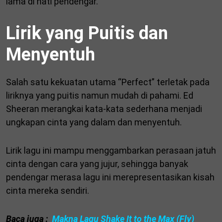
lama di hati pendengar.
Lirik yang Puitis dan
Menyentuh
Salah satu kekuatan utama “Perfect” terletak pada
liriknya yang puitis namun mudah di pahami. Ed
Sheeran merangkai kata-kata sederhana menjadi
ungkapan cinta yang dalam dan menyentuh.
Lirik lagu ini mampu menggambarkan perasaan jatuh
cinta dengan cara yang jujur, sehingga banyak
pendengar merasa lagu ini merepresentasikan kisah
cinta mereka sendiri.
Baca juga :
Makna Lagu Shake It to the Max (Fly)