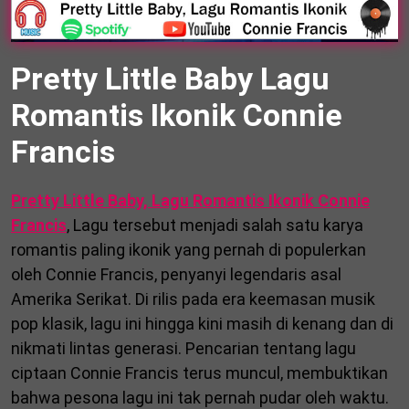
Pretty Little Baby Lagu
Romantis Ikonik Connie
Francis
Pretty Little Baby, Lagu Romantis Ikonik Connie
Francis
, Lagu tersebut menjadi salah satu karya
romantis paling ikonik yang pernah di populerkan
oleh Connie Francis, penyanyi legendaris asal
Amerika Serikat. Di rilis pada era keemasan musik
pop klasik, lagu ini hingga kini masih di kenang dan di
nikmati lintas generasi. Pencarian tentang lagu
ciptaan Connie Francis terus muncul, membuktikan
bahwa pesona lagu ini tak pernah pudar oleh waktu.