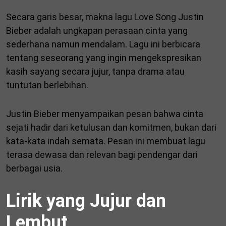
Secara garis besar, makna lagu Love Song Justin
Bieber adalah ungkapan perasaan cinta yang
sederhana namun mendalam. Lagu ini berbicara
tentang seseorang yang ingin mengekspresikan
kasih sayang secara jujur, tanpa drama atau
tuntutan berlebihan.
Justin Bieber menyampaikan pesan bahwa cinta
sejati hadir dari ketulusan dan komitmen, bukan dari
kata-kata indah semata. Pesan ini membuat lagu
terasa dewasa dan relevan bagi pendengar dari
berbagai usia.
Lirik yang Jujur dan
Lembut