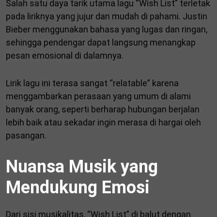
Salah satu daya tarik utama lagu “Wish List” terletak
pada liriknya yang jujur dan mudah di pahami. Justin
Bieber menggunakan bahasa yang lugas dan ringan,
sehingga pendengar dapat langsung menangkap
pesan emosional di dalamnya.
Lirik lagu ini terasa sangat “relatable” karena
menggambarkan perasaan yang umum di alami
banyak orang, seperti berharap hubungan berjalan
lebih baik atau sekadar ingin merasa di hargai oleh
pasangan.
Nuansa Musik yang
Mendukung Emosi
Dari sisi musikalitas, “Wish List” di balut dengan