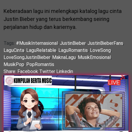
Keberadaan lagu ini melengkapi katalog lagu cinta
Justin Bieber yang terus berkembang seiring
perjalanan hidup dan kariernya.
Tags:
#MusikInternasional
,
JustinBieber
,
JustinBieberFans
,
LaguCinta
,
LaguRelatable
,
LaguRomantis
,
LoveSong
,
LoveSongJustinBieber
,
MaknaLagu
,
MusikEmosional
,
MusikPop
,
PopRomantis
Share:
Facebook
Twitter
Linkedin