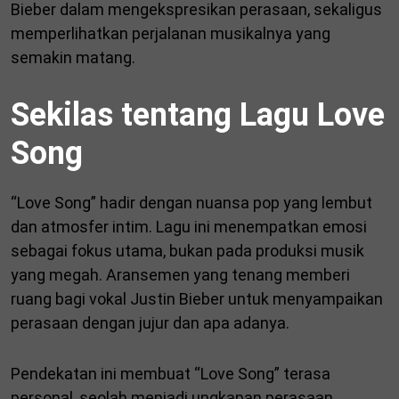
Bieber dalam mengekspresikan perasaan, sekaligus
memperlihatkan perjalanan musikalnya yang
semakin matang.
Sekilas tentang Lagu Love
Song
“Love Song” hadir dengan nuansa pop yang lembut
dan atmosfer intim. Lagu ini menempatkan emosi
sebagai fokus utama, bukan pada produksi musik
yang megah. Aransemen yang tenang memberi
ruang bagi vokal Justin Bieber untuk menyampaikan
perasaan dengan jujur dan apa adanya.
Pendekatan ini membuat “Love Song” terasa
personal, seolah menjadi ungkapan perasaan