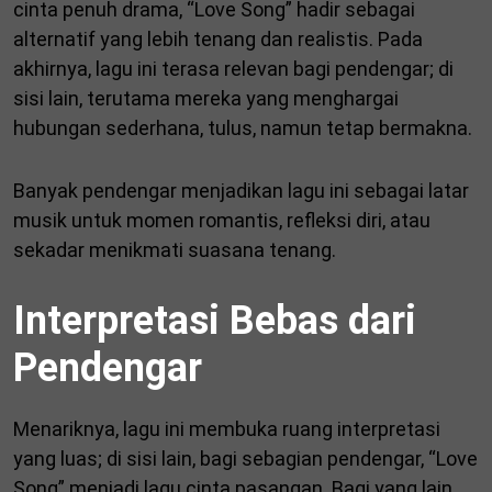
cinta penuh drama, “Love Song” hadir sebagai
alternatif yang lebih tenang dan realistis. Pada
akhirnya, lagu ini terasa relevan bagi pendengar; di
sisi lain, terutama mereka yang menghargai
hubungan sederhana, tulus, namun tetap bermakna.
Banyak pendengar menjadikan lagu ini sebagai latar
musik untuk momen romantis, refleksi diri, atau
sekadar menikmati suasana tenang.
Interpretasi Bebas dari
Pendengar
Menariknya, lagu ini membuka ruang interpretasi
yang luas; di sisi lain, bagi sebagian pendengar, “Love
Song” menjadi lagu cinta pasangan. Bagi yang lain,