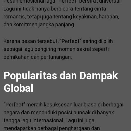
Pesan emosional lagu “Perfect” bersifat universal.
Lagu ini tidak hanya berbicara tentang cinta
romantis, tetapi juga tentang keyakinan, harapan,
dan komitmen jangka panjang.
Karena pesan tersebut, “Perfect” sering di pilih
sebagai lagu pengiring momen sakral seperti
pernikahan dan pertunangan.
Popularitas dan Dampak
Global
“Perfect” meraih kesuksesan luar biasa di berbagai
negara dan menduduki posisi puncak di banyak
tangga lagu internasional. Lagu ini juga
mendapatkan berbagai penghargaan dan