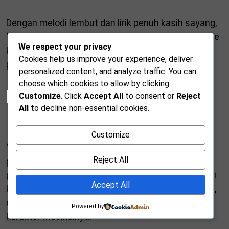
Dengan melodi lembut dan lirik penuh kasih sayang,
“Pretty Little Baby” merepresentasikan romantisme
We respect your privacy
klasik yang sederhana namun mengena di hati
Cookies help us improve your experience, deliver
pendengarnya.
personalized content, and analyze traffic. You can
choose which cookies to allow by clicking
Pretty Little Baby Lagu
Customize
. Click
Accept All
to consent or
Reject
All
to decline non-essential cookies.
Ikonik
Customize
“Pretty Little Baby” hadir pada masa ketika musik
Reject All
pop banyak mengangkat tema cinta dengan
pendekatan yang polos dan tulus. Connie Francis di
Accept All
kenal dengan vokalnya yang hangat dan emosional,
dan lagu ini menjadi salah satu contoh kuat dari
Powered by
karakter musikalnya.