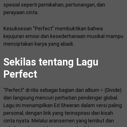
spesial seperti pernikahan, pertunangan, dan
perayaan cinta.
Kesuksesan “Perfect” membuktikan bahwa
kejujuran emosi dan kesederhanaan musikal mampu
menciptakan karya yang abadi.
Sekilas tentang Lagu
Perfect
“Perfect” di rilis sebagai bagian dari album ÷ (Divide)
dan langsung mencuri perhatian pendengar global.
Lagu ini menampilkan Ed Sheeran dalam versi paling
personal, dengan lirik yang terinspirasi dari kisah
cinta nyata. Melalui aransemen yang lembut dan