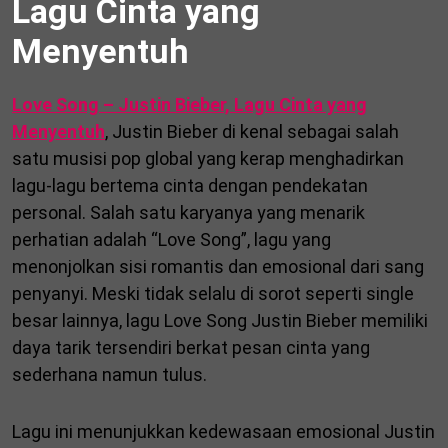
Lagu Cinta yang
Menyentuh
Love Song – Justin Bieber, Lagu Cinta yang
Menyentuh
, Justin Bieber di kenal sebagai salah
satu musisi pop global yang kerap menghadirkan
lagu-lagu bertema cinta dengan pendekatan
personal. Salah satu karyanya yang menarik
perhatian adalah “Love Song”, lagu yang
menonjolkan sisi romantis dan emosional dari sang
penyanyi. Meski tidak selalu di sorot seperti single
besar lainnya, lagu Love Song Justin Bieber memiliki
daya tarik tersendiri berkat pesan cinta yang
sederhana namun tulus.
Lagu ini menunjukkan kedewasaan emosional Justin