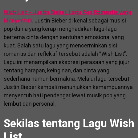
Wish List – Justin Bieber, Lagu Pop Romantis yang
Menyentuh
, Justin Bieber di kenal sebagai musisi
pop dunia yang kerap menghadirkan lagu-lagu
bertema cinta dengan sentuhan emosional yang
kuat. Salah satu lagu yang mencerminkan sisi
romantis dan reflektif tersebut adalah “Wish List”.
Lagu ini menampilkan ekspresi perasaan yang jujur
tentang harapan, keinginan, dan cinta yang
sederhana namun bermakna. Melalui lagu tersebut
Justin Bieber kembali menunjukkan kemampuannya
menyentuh hati pendengar lewat musik pop yang
lembut dan personal.
Sekilas tentang Lagu Wish
List