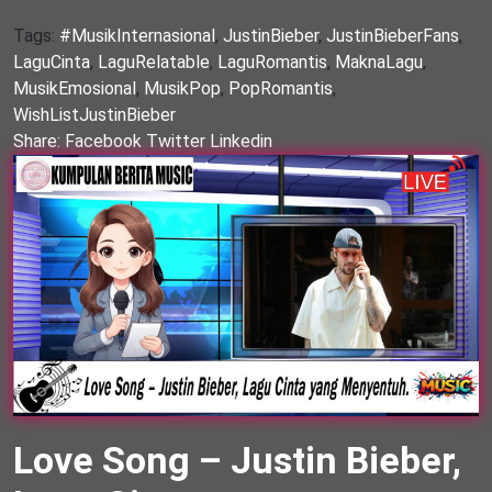
Tags:
#MusikInternasional
,
JustinBieber
,
JustinBieberFans
,
LaguCinta
,
LaguRelatable
,
LaguRomantis
,
MaknaLagu
,
MusikEmosional
,
MusikPop
,
PopRomantis
,
WishListJustinBieber
Share:
Facebook
Twitter
Linkedin
Love Song – Justin Bieber,