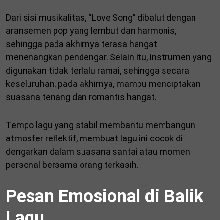
Dari sisi musikalitas, “Love Song” dibalut dengan
aransemen pop yang lembut dan harmonis,
sehingga pada akhirnya terasa hangat
menenangkan pendengar. Selain itu, instrumen yang
digunakan tidak terlalu ramai, sehingga secara
keseluruhan, pada akhirnya, mampu menciptakan
suasana tenang dan romantis hangat.
Tempo lagu yang stabil membantu membangun
atmosfer reflektif, membuat lagu ini cocok di
dengarkan dalam suasana santai atau momen
personal bersama orang terkasih.
Pesan Emosional di Balik
Lagu