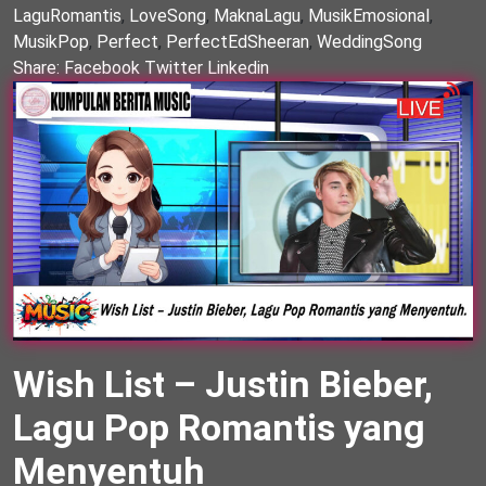
LaguRomantis
,
LoveSong
,
MaknaLagu
,
MusikEmosional
,
MusikPop
,
Perfect
,
PerfectEdSheeran
,
WeddingSong
Share:
Facebook
Twitter
Linkedin
Wish List – Justin Bieber,
Lagu Pop Romantis yang
Menyentuh