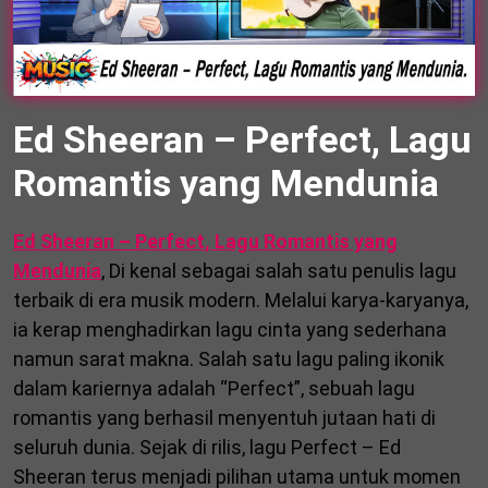
Ed Sheeran – Perfect, Lagu
Romantis yang Mendunia
Ed Sheeran – Perfect, Lagu Romantis yang
Mendunia
, Di kenal sebagai salah satu penulis lagu
terbaik di era musik modern. Melalui karya-karyanya,
ia kerap menghadirkan lagu cinta yang sederhana
namun sarat makna. Salah satu lagu paling ikonik
dalam kariernya adalah “Perfect”, sebuah lagu
romantis yang berhasil menyentuh jutaan hati di
seluruh dunia. Sejak di rilis, lagu Perfect – Ed
Sheeran terus menjadi pilihan utama untuk momen