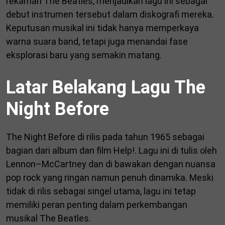
rekaman The Beatles, menjadikan lagu ini sebagai
debut instrumen tersebut dalam diskografi mereka.
Keputusan musikal ini tidak hanya memperkaya
warna suara band, tetapi juga menandai fase
eksplorasi baru yang semakin matang.
Latar Belakang Lagu The
Night Before
The Night Before di rilis pada tahun 1965 sebagai
bagian dari album dan film Help!. Lagu ini di tulis oleh
Lennon–McCartney dan di bawakan dengan nuansa
pop rock yang ringan namun penuh dinamika. Meski
tidak di rilis sebagai singel utama, lagu ini tetap
memiliki peran penting dalam perkembangan
musikal The Beatles.