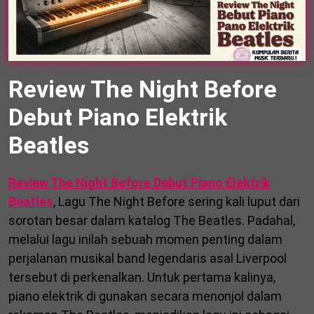
Review The Night Before
Debut Piano Elektrik
Beatles
Review The Night Before Debut Piano Elektrik
Beatles
, Lagu The Night Before sering kali luput dari
sorotan besar dalam katalog The Beatles. Padahal,
melalui lagu inilah sebuah momen penting dalam
perjalanan musikal band legendaris asal Liverpool
tersebut di perkenalkan. Untuk pertama kalinya,
piano elektrik di gunakan secara menonjol dalam