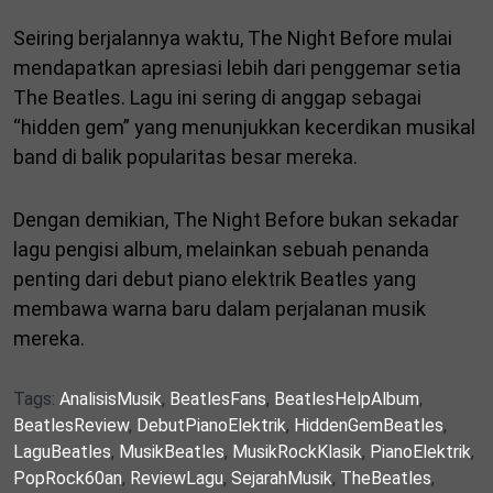
Seiring berjalannya waktu, The Night Before mulai
mendapatkan apresiasi lebih dari penggemar setia
The Beatles. Lagu ini sering di anggap sebagai
“hidden gem” yang menunjukkan kecerdikan musikal
band di balik popularitas besar mereka.
Dengan demikian, The Night Before bukan sekadar
lagu pengisi album, melainkan sebuah penanda
penting dari debut piano elektrik Beatles yang
membawa warna baru dalam perjalanan musik
mereka.
Tags:
AnalisisMusik
,
BeatlesFans
,
BeatlesHelpAlbum
,
BeatlesReview
,
DebutPianoElektrik
,
HiddenGemBeatles
,
LaguBeatles
,
MusikBeatles
,
MusikRockKlasik
,
PianoElektrik
,
PopRock60an
,
ReviewLagu
,
SejarahMusik
,
TheBeatles
,