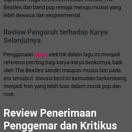
Beatles dari band pop remaja menuju musisi yang
lebih dewasa dan eksperimental.
Review Pengaruh terhadap Karya
Selanjutnya
Penggunaan
piano
elektrik dalam lagu ini menjadi
referensi penting bagi karya-karya berikutnya, baik
oleh The Beatles sendiri maupun musisi lain pada
era tersebut. Inovasi kecil ini kemudian berkembang
menjadi tren yang lebih luas dalam musik pop dan
rock.
Review Penerimaan
Penggemar dan Kritikus