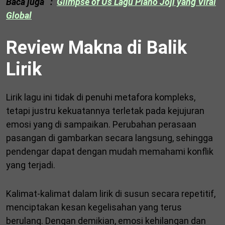
Baca juga :
Glimpse of Us Lagu Piano Joji yang Viral
Global
Review Makna di Balik
Lirik
Lirik lagu ini tidak di penuhi metafora kompleks,
tetapi justru kekuatannya terletak pada kejujuran
emosi yang di sampaikan. Perubahan perasaan
pasangan di gambarkan secara langsung, sehingga
pendengar dapat dengan mudah memahami konflik
yang terjadi.
Kalimat-kalimat dalam lirik di susun secara repetitif,
menciptakan kesan kegelisahan yang terus
berulang. Dengan demikian, emosi kehilangan dan