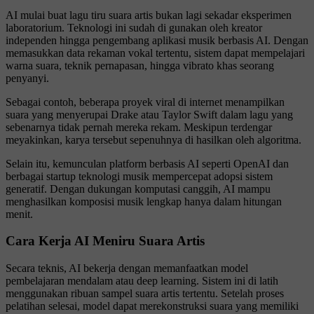
AI mulai buat lagu tiru suara artis bukan lagi sekadar eksperimen
laboratorium. Teknologi ini sudah di gunakan oleh kreator
independen hingga pengembang aplikasi musik berbasis AI. Dengan
memasukkan data rekaman vokal tertentu, sistem dapat mempelajari
warna suara, teknik pernapasan, hingga vibrato khas seorang
penyanyi.
Sebagai contoh, beberapa proyek viral di internet menampilkan
suara yang menyerupai
Drake
atau
Taylor Swift
dalam lagu yang
sebenarnya tidak pernah mereka rekam. Meskipun terdengar
meyakinkan, karya tersebut sepenuhnya di hasilkan oleh algoritma.
Selain itu, kemunculan platform berbasis AI seperti
OpenAI
dan
berbagai startup teknologi musik mempercepat adopsi sistem
generatif. Dengan dukungan komputasi canggih, AI mampu
menghasilkan komposisi musik lengkap hanya dalam hitungan
menit.
Cara Kerja AI Meniru Suara Artis
Secara teknis, AI bekerja dengan memanfaatkan model
pembelajaran mendalam atau deep learning. Sistem ini di latih
menggunakan ribuan sampel suara artis tertentu. Setelah proses
pelatihan selesai, model dapat merekonstruksi suara yang memiliki