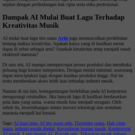
sejalan dengan perlindungan hak cipta serta etika profesional.
Dampak AI Mulai Buat Lagu Terhadap
Kreativitas Musik
AI mulai buat lagu tiru suara
Artis
juga memunculkan perdebatan
tentang makna kreativitas. Apakah karya yang di hasilkan mesin
dapat di sebut sebagai seni? Ataukah kreativitas tetap menjadi ranah
eksklusif manusia?
Di satu sisi, AI mampu mempercepat proses produksi dan membuka
peluang bagi kreator independen. Dengan modal minimal, seseorang
dapat menciptakan lagu dengan kualitas produksi tinggi. Hal ini
tentu memberikan akses lebih luas terhadap industri musik.
Namun di sisi lain, ketergantungan berlebihan pada AI berpotensi
mengurangi orisinalitas. Jika banyak lagu di hasilkan berdasarkan
pola data yang sama, warna musik bisa menjadi seragam. Oleh
sebab itu, keseimbangan antara inovasi teknologi dan sentuhan
manusia menjadi hal krusial.
Tags:
AI buat lagu
,
AI tiru suara artis
,
Deepfake suara
,
Hak cipta
suara
,
industri musik digital
,
Kecerdasan buatan musik
,
Kontroversi
AI musik
,
Lagu buatan AI
,
Royalti artis
,
Teknologi musik terbaru
,