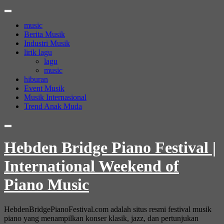
Skip
to
music
content
Berita Musik
Industri Musik
lirik lagu
lagu
music
hiburan
Event Musik
Musik Internasional
Trend Anak Muda
Hebden Bridge Piano Festival |
International Weekend of
Piano Music
HebdenBridgePianoFestival.com adalah situs resmi festival musik
piano yang menampilkan konser klasik, jazz, dan pertunjukan