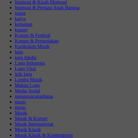
Inspirasi & Kisah Motivasi
Inspirasi & Prestasi Anak Bangsa
irama
karya
kematian
konser
Konser & Festival
Konser & Pertunjukan
Kurikulum Musik
lagu
lagu hindia
Lagu Indonesia
Lagu Viral
lirik lagu
Lomba Musik
Makna Lagu
Media Sosial
mengguncangdunia
music
music
Musik
Musik & Konser
Musik Internasional
Musik Klasik
Musik Klasik & Kontemporer