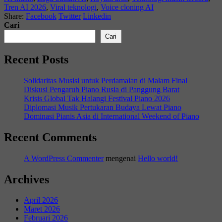
Tren AI 2026
,
Viral teknologi
,
Voice cloning AI
Share:
Facebook
Twitter
Linkedin
Cari
Cari
Recent Posts
Solidaritas Musisi untuk Perdamaian di Malam Final
Diskusi Pengaruh Piano Rusia di Panggung Barat
Krisis Global Tak Halangi Festival Piano 2026
Diplomasi Musik Pertukaran Budaya Lewat Piano
Dominasi Pianis Asia di International Weekend of Piano
Recent Comments
A WordPress Commenter
mengenai
Hello world!
Archives
April 2026
Maret 2026
Februari 2026