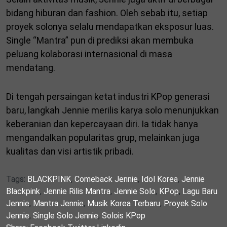
bidang hiburan dan fashion. Oleh sebab itu, setiap
proyek solonya selalu mendapatkan eksposur luas.
Single “Mantra” pun di prediksi akan membuka
peluang kolaborasi internasional di masa
mendatang.
Di tengah persaingan ketat industri KPop generasi
baru, langkah Jennie merilis karya solo menunjukkan
keberanian dan kepercayaan diri. Ia tidak hanya
mengandalkan popularitas grup, melainkan juga
kualitas dan visi artistik pribadi.
Tags:
BLACKPINK
,
Comeback Jennie
,
Idol Korea
,
Jennie
Blackpink
,
Jennie Rilis Mantra
,
Jennie Solo
,
KPop
,
Lagu Baru
Jennie
,
Mantra Jennie
,
Musik Korea Terbaru
,
Proyek Solo
Jennie
,
Single Solo Jennie
,
Solois KPop