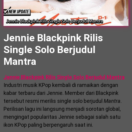
Jennie Blackpink Rilis
Single Solo Berjudul
Mantra
Jennie Blackpink Rilis Single Solo Berjudul Mantra
Industri musik KPop kembali di ramaikan dengan
kabar terbaru dari
Jennie
. Member dari
Blackpink
tersebut resmi merilis single solo berjudul
Mantra
.
Perilisan lagu ini langsung menjadi sorotan global,
mengingat popularitas Jennie sebagai salah satu
ikon KPop paling berpengaruh saat ini.