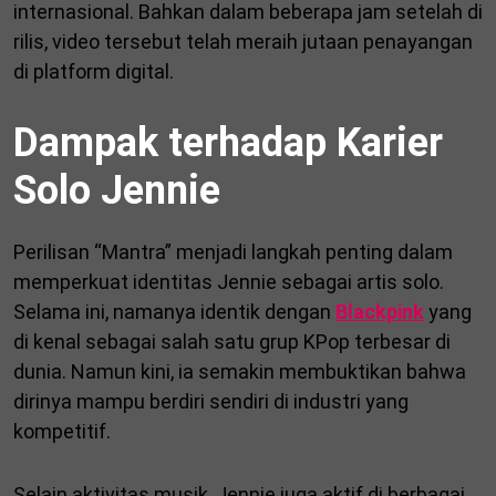
internasional. Bahkan dalam beberapa jam setelah di
rilis, video tersebut telah meraih jutaan penayangan
di platform digital.
Dampak terhadap Karier
Solo Jennie
Perilisan “Mantra” menjadi langkah penting dalam
memperkuat identitas Jennie sebagai artis solo.
Selama ini, namanya identik dengan
Blackpink
yang
di kenal sebagai salah satu grup KPop terbesar di
dunia. Namun kini, ia semakin membuktikan bahwa
dirinya mampu berdiri sendiri di industri yang
kompetitif.
Selain aktivitas musik, Jennie juga aktif di berbagai