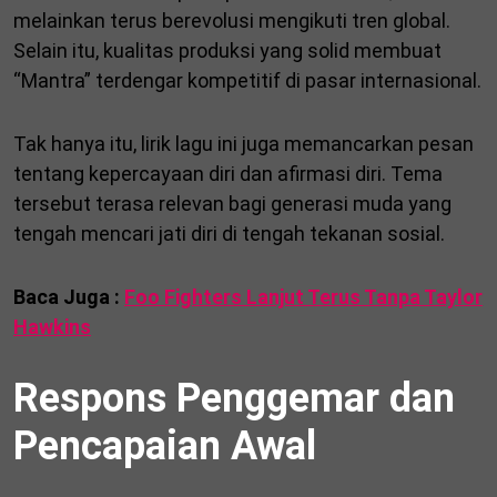
melainkan terus berevolusi mengikuti tren global.
Selain itu, kualitas produksi yang solid membuat
“Mantra” terdengar kompetitif di pasar internasional.
Tak hanya itu, lirik lagu ini juga memancarkan pesan
tentang kepercayaan diri dan afirmasi diri. Tema
tersebut terasa relevan bagi generasi muda yang
tengah mencari jati diri di tengah tekanan sosial.
Baca Juga :
Foo Fighters Lanjut Terus Tanpa Taylor
Hawkins
Respons Penggemar dan
Pencapaian Awal