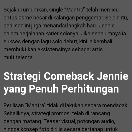
Sejak di umumkan, single “Mantra” telah memicu
antusiasme besar di kalangan penggemar. Selain itu,
perilisan ini juga menandai langkah baru Jennie
dalam perjalanan karier solonya. Jika sebelumnya ia
sukses dengan lagu solo debut, kini ia kembali
membuktikan eksistensinya sebagai artis
multitalenta.
Strategi Comeback Jennie
yang Penuh Perhitungan
Perilisan “Mantra” tidak di lakukan secara mendadak.
Sebaliknya, strategi promosi telah di rancang
dengan matang. Teaser visual, potongan audio,
hingga konsep foto dirilis secara bertahap untuk