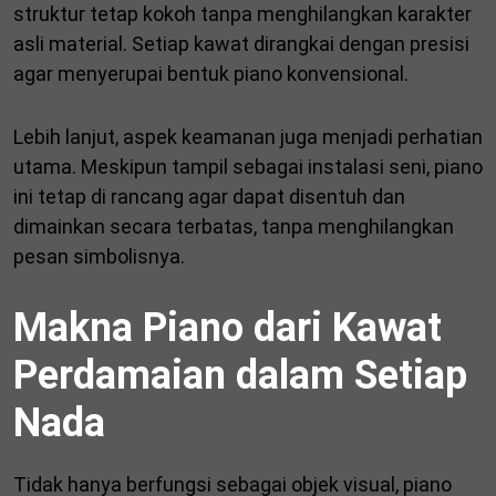
struktur tetap kokoh tanpa menghilangkan karakter
asli material. Setiap kawat dirangkai dengan presisi
agar menyerupai bentuk piano konvensional.
Lebih lanjut, aspek keamanan juga menjadi perhatian
utama. Meskipun tampil sebagai instalasi seni, piano
ini tetap di rancang agar dapat disentuh dan
dimainkan secara terbatas, tanpa menghilangkan
pesan simbolisnya.
Makna Piano dari Kawat
Perdamaian dalam Setiap
Nada
Tidak hanya berfungsi sebagai objek visual, piano