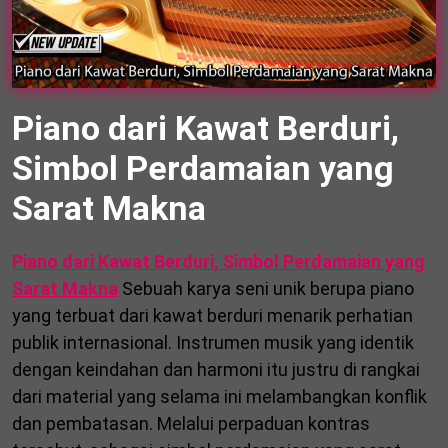
Piano dari Kawat Berduri,
Simbol Perdamaian yang
Sarat Makna
Piano dari Kawat Berduri, Simbol Perdamaian yang
Sarat Makna
Sebuah karya seni unik berupa piano
yang terbuat dari kawat berduri menarik perhatian
publik internasional. Instrumen musik yang identik
dengan keindahan dan harmoni itu justru di rangkai
dari material yang selama ini melambangkan konflik
dan pembatasan. Melalui perpaduan kontras