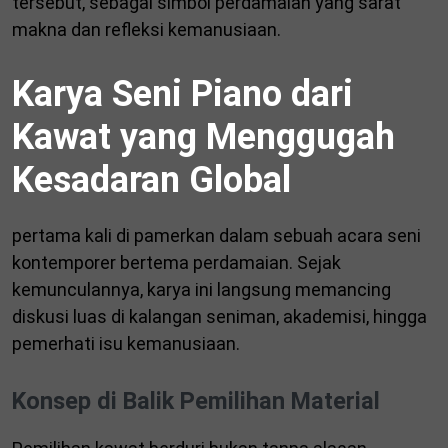
tersebut, sebagai simbol perdamaian yang sarat
makna dan refleksi kemanusiaan.
Karya Seni Piano dari
Kawat yang Menggugah
Kesadaran Global
pertama kali di pamerkan dalam sebuah acara seni
kontemporer bertema perdamaian. Sejak
kemunculannya, karya ini langsung memancing
diskusi luas di kalangan seniman, akademisi, hingga
pemerhati isu kemanusiaan.
Konsep di Balik Pemilihan Material