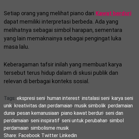
Setiap orang yang melihat piano dari
Kawat berduri
dapat memiliki interpretasi berbeda. Ada yang
melihatnya sebagai simbol harapan, sementara
yang lain memaknainya sebagai pengingat luka
masa lalu.
Keberagaman tafsir inilah yang membuat karya
tersebut terus hidup dalam di skusi publik dan
relevan di berbagai konteks sosial.
Tags:
ekspresi seni
,
human interest
,
instalasi seni
,
karya seni
unik
,
kreativitas dan perdamaian
,
musik simbolik
,
perdamaian
dunia
,
pesan kemanusiaan
,
piano kawat berduri
,
seni dan
perdamaian
,
seni inspiratif
,
seni untuk perubahan
,
simbol
perdamaian
,
simbolisme musik
Share:
Facebook
Twitter
Linkedin