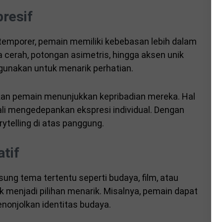
resif
temporer, pemain memiliki kebebasan lebih dalam
 cerah, potongan asimetris, hingga aksen unik
i gunakan untuk menarik perhatian.
an pemain menunjukkan kepribadian mereka. Hal
ali mengedepankan ekspresi individual. Dengan
ytelling di atas panggung.
tif
sung tema tertentu seperti budaya, film, atau
 menjadi pilihan menarik. Misalnya, pemain dapat
nonjolkan identitas budaya.