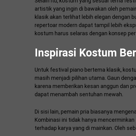
Selain itu, kostum yang sesuai tema fe
artistik yang ingin di bawakan oleh pem
klasik akan terlihat lebih elegan denga
repertoar modern dapat tampil lebih ekspr
kostum harus selaras dengan konsep per
Inspirasi Kostum Be
Untuk festival piano bertema klasik, kos
masih menjadi pilihan utama. Gaun dengan 
karena memberikan kesan anggun dan profes
dapat menambah sentuhan mewah.
Di sisi lain, pemain pria biasanya mengen
Kombinasi ini tidak hanya mencerminkan t
terhadap karya yang di mainkan. Oleh sebab