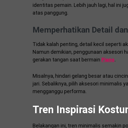
identitas pemain. Lebih jauh lagi, hal ini
atas panggung.
Memperhatikan Detail dan
Tidak kalah penting, detail kecil seperti
Namun demikian, penggunaan aksesori h
gerakan tangan saat bermain
Piano
.
Misalnya, hindari gelang besar atau cinc
jari. Sebaliknya, pilih aksesori minimali
mengganggu performa.
Tren Inspirasi Kostu
Belakangan ini, tren minimalis semakin p