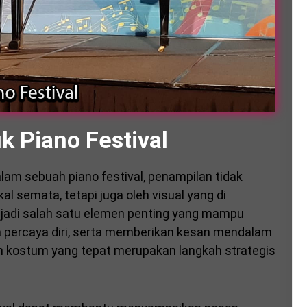
k Piano Festival
lam sebuah piano festival, penampilan tidak
 semata, tetapi juga oleh visual yang di
jadi salah satu elemen penting yang mampu
 percaya diri, serta memberikan kesan mendalam
ih kostum yang tepat merupakan langkah strategis