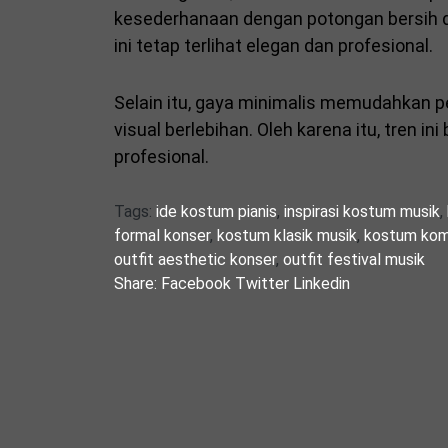
kesederhanaan dengan potongan bersih d
ini tetap terlihat elegan dan profesional.
Selain itu, gaya minimalis memudahkan p
visual berlebihan. Oleh karena itu, tren i
profesional.
Tags:
ide kostum pianis
,
inspirasi kostum musik
,
formal konser
,
kostum klasik musik
,
kostum komp
outfit aesthetic konser
,
outfit festival musik
Share:
Facebook
Twitter
Linkedin