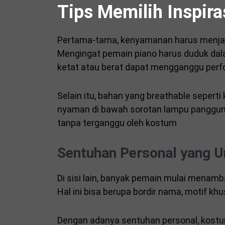
Tips Memilih Inspir
Pertama-tama, kenyamanan harus menjad
Mengingat pemain piano harus duduk dala
ketat atau berat dapat mengganggu perf
Selain itu, bahan yang breathable seper
nyaman di bawah sorotan lampu panggun
tanpa terganggu oleh kostum
Sentuhan Personal yang U
Di sisi lain, banyak pemain mulai mena
Hal ini bisa berupa bordir nama, motif kh
Dengan adanya sentuhan personal, kost