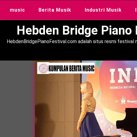
Skip
music
Berita Musik
Industri Musik
to
content
Hebden Bridge Piano F
HebdenBridgePianoFestival.com adalah situs resmi festival m