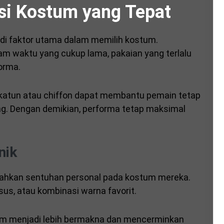
asi Kostum yang Tepat
i faktor utama dalam memilih kostum.
m waktu yang cukup lama, pakaian yang terlalu
orma.
ti katun atau chiffon dapat membantu pemain tetap
g. Dengan demikian, performa tetap maksimal
nik
mbahkan sentuhan personal pada kostum mereka.
usus, atau kombinasi warna favorit.
um menjadi lebih bermakna dan mencerminkan