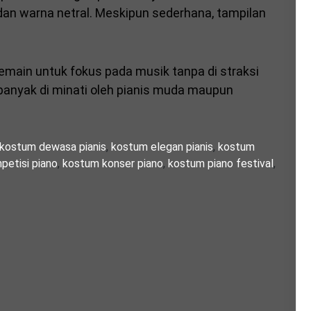
an warna netral. Meskipun sederhana, tampilan
emain untuk fokus pada musik tanpa di straksi
ni banyak di minati oleh pianis muda maupun
kostum dewasa pianis
,
kostum elegan pianis
,
kostum
etisi piano
,
kostum konser piano
,
kostum piano festival
,