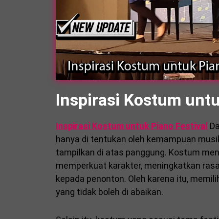
Inspirasi Kostum untu
Inspirasi Kostum untuk Piano Festival
Da
hanya di tentukan oleh kemampuan musikal
tampilkan di atas panggung. Kostum men
memperkuat karakter, meningkatkan rasa
kepada penonton. Oleh karena itu, memil
yang tidak boleh di abaikan.