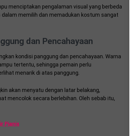
mpu menciptakan pengalaman visual yang berbeda
itas dalam memilih dan memadukan kostum sangat
nggung dan Pencahayaan
angkan kondisi panggung dan pencahayaan. Warna
lampu tertentu, sehingga pemain perlu
rlihat menarik di atas panggung.
gkin akan menyatu dengan latar belakang,
hat mencolok secara berlebihan. Oleh sebab itu,
r Pianis