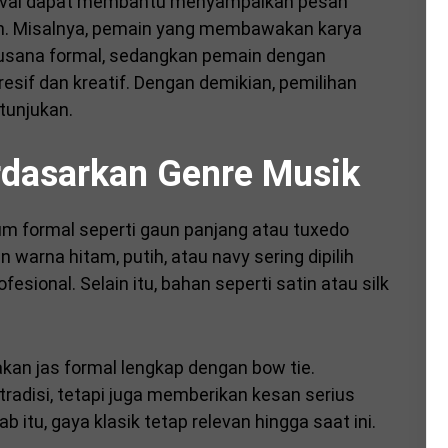
stival dapat membantu menyampaikan pesan
ain. Misalnya, pemain yang membawakan karya
n busana formal, sedangkan pemain dengan
esif dan kreatif. Dengan demikian, pemilihan
tunjukan.
rdasarkan Genre Musik
tum formal seperti gaun panjang atau tuxedo
warna hitam, putih, atau navy sering dipilih
ional. Selain itu, bahan seperti satin atau silk
akan jas formal lengkap dengan bow tie.
radisi, tetapi juga memberikan kesan serius
 itu, gaya klasik tetap relevan hingga saat ini.