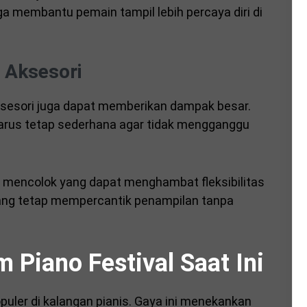
 juga membantu pemain tampil lebih percaya diri di
 Aksesori
 aksesori juga dapat memberikan dampak besar.
arus tetap sederhana agar tidak mengganggu
in mencolok yang dapat menghambat fleksibilitas
s yang tetap mempercantik penampilan tanpa
m Piano Festival Saat Ini
opuler di kalangan pianis. Gaya ini menekankan