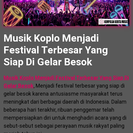
Musik Koplo Menjadi
Festival Terbesar Yang
Siap Di Gelar Besok
Musik Koplo Menjadi Festival Terbesar Yang Siap Di
Gelar Besok
, Menjadi festival terbesar yang siap di
gelar besok karena antusiasme masyarakat terus
meningkat dari berbagai daerah di Indonesia. Dalam
beberapa hari terakhir, ribuan penggemar telah
mempersiapkan diri untuk menghadiri acara yang di
sebut-sebut sebagai perayaan musik rakyat paling