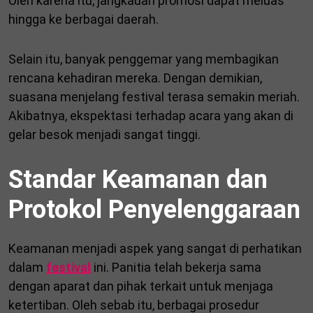
Oleh karena itu, jangkauan promosi dapat meluas
hingga ke berbagai daerah.
Selain itu, banyak penggemar yang membagikan
rencana kehadiran mereka. Dengan demikian,
suasana menjelang festival terasa semakin meriah.
Akibatnya, ekspektasi terhadap acara yang akan di
gelar besok menjadi sangat tinggi.
Standar Keamanan dan
Protokol Penyelenggaraan
Keamanan menjadi aspek yang sangat di perhatikan
dalam
festival
ini. Panitia telah bekerja sama
dengan aparat dan pihak terkait untuk menjaga
ketertiban. Oleh sebab itu, berbagai prosedur