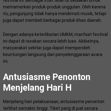
festival ini. Berbagai stan telah di sediakan untuk
memamerkan produk-produk unggulan. Oleh karena
itu, pengunjung tidak hanya menikmati musik, tetapi
juga dapat membeli berbagai produk khas daerah.
Dengan adanya keterlibatan UMKM, manfaat festival
ini dapat di rasakan secara lebih luas. Akibatnya,
masyarakat sekitar juga dapat memperoleh
keuntungan langsung dari penyelenggaraan acara
ini.
Antusiasme Penonton
Menjelang Hari H
Menjelang hari pelaksanaan, antusiasme penonton
terlihat semakin tinggi. Tiket yang di jual secara