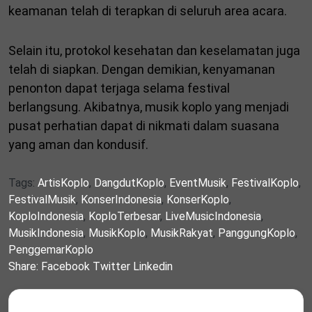
keamanan telah di terapkan di seluruh area acara.
Selain itu, protokol kesehatan dan keselamatan juga
telah di siapkan. Dengan demikian, kenyamanan
penonton dapat terjaga selama festival
berlangsung. Akibatnya, musik koplo yang menjadi
pusat perhatian dapat di nikmati dalam suasana
yang aman dan kondusif.
Tags:
ArtisKoplo
,
DangdutKoplo
,
EventMusik
,
FestivalKoplo
,
FestivalMusik
,
KonserIndonesia
,
KonserKoplo
,
KoploIndonesia
,
KoploTerbesar
,
LiveMusicIndonesia
,
MusikIndonesia
,
MusikKoplo
,
MusikRakyat
,
PanggungKoplo
,
PenggemarKoplo
Share:
Facebook
Twitter
Linkedin