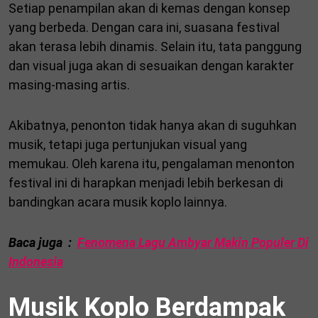
Setiap penampilan akan di kemas dengan konsep
yang berbeda. Dengan cara ini, suasana festival
akan terasa lebih dinamis. Selain itu, tata panggung
dan visual juga akan di sesuaikan dengan karakter
masing-masing artis.
Akibatnya, penonton tidak hanya akan di suguhkan
musik, tetapi juga pertunjukan visual yang
memukau. Oleh karena itu, pengalaman menonton
festival ini di harapkan menjadi lebih berkesan di
bandingkan acara musik koplo lainnya.
Baca juga :
Fenomena Lagu Ambyar Makin Populer Di
Indonesia
Musik Koplo Berdampak