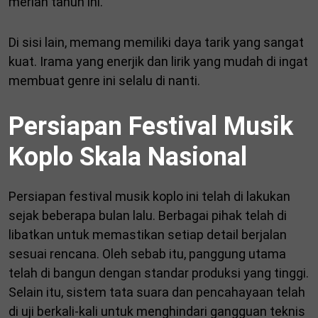
meriah tahun ini.
Di sisi lain, memang memiliki daya tarik yang sangat
kuat. Irama yang enerjik dan lirik yang mudah di ingat
membuat genre ini selalu di nanti.
Persiapan Festival Musik
Koplo Skala Nasional
Persiapan festival musik koplo ini telah di lakukan
sejak beberapa bulan lalu. Berbagai pihak telah di
libatkan untuk memastikan setiap detail berjalan
sesuai rencana. Oleh sebab itu, panggung utama
telah di bangun dengan standar produksi yang tinggi.
Selain itu, sistem tata suara dan pencahayaan telah
di uji berkali-kali untuk menghindari gangguan teknis