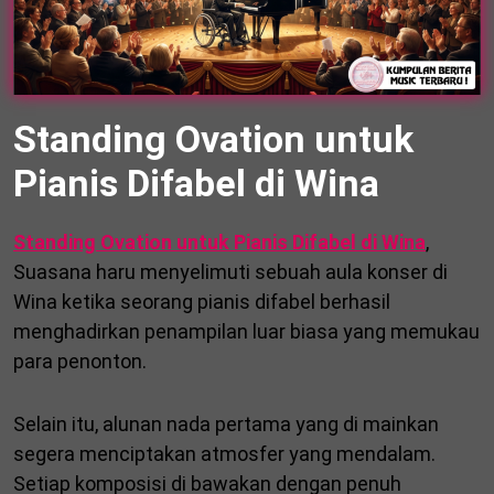
Standing Ovation untuk
Pianis Difabel di Wina
Standing Ovation untuk Pianis Difabel di Wina
,
Suasana haru menyelimuti sebuah aula konser di
Wina ketika seorang pianis difabel berhasil
menghadirkan penampilan luar biasa yang memukau
para penonton.
Selain itu, alunan nada pertama yang di mainkan
segera menciptakan atmosfer yang mendalam.
Setiap komposisi di bawakan dengan penuh