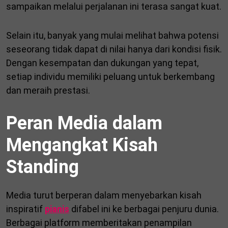
sampaikan melalui perjalanan ini terasa sangat kuat.
Selain itu, banyak yang mulai melihat bahwa potensi
seseorang tidak dapat di nilai hanya dari kondisi fisik.
Dengan kesempatan dan dukungan yang tepat,
setiap individu memiliki peluang untuk berkembang
dan meraih prestasi.
Peran Media dalam
Mengangkat Kisah
Standing
Media turut berperan dalam menyebarkan kisah
inspiratif
pianis
difabel ini ke berbagai penjuru dunia.
Berbagai platform memberitakan penampilan