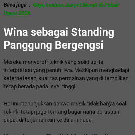
Baca juga :
Gaya Fashion Karpet Merah di Pekan
Piano 2026
Wina sebagai Standing
Panggung Bergengsi
Mereka menyoroti teknik yang solid serta
interpretasi yang penuh jiwa. Meskipun menghadapi
keterbatasan, kualitas permainan yang di tampilkan
tetap berada pada level tinggi.
Hal ini menunjukkan bahwa musik tidak hanya soal
teknik, tetapi juga tentang bagaimana perasaan
dapat di terjemahkan ke dalam nada.