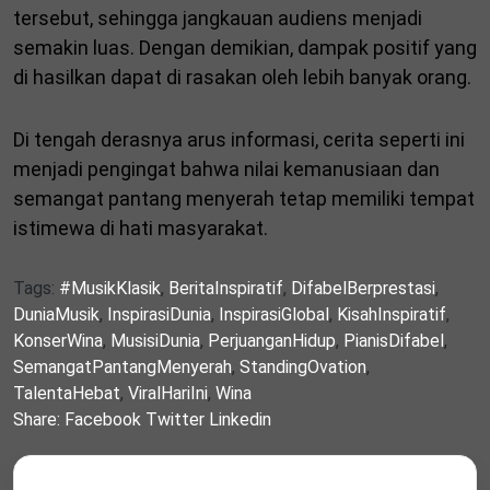
tersebut, sehingga jangkauan audiens menjadi
semakin luas. Dengan demikian, dampak positif yang
di hasilkan dapat di rasakan oleh lebih banyak orang.
Di tengah derasnya arus informasi, cerita seperti ini
menjadi pengingat bahwa nilai kemanusiaan dan
semangat pantang menyerah tetap memiliki tempat
istimewa di hati masyarakat.
Tags:
#MusikKlasik
,
BeritaInspiratif
,
DifabelBerprestasi
,
DuniaMusik
,
InspirasiDunia
,
InspirasiGlobal
,
KisahInspiratif
,
KonserWina
,
MusisiDunia
,
PerjuanganHidup
,
PianisDifabel
,
SemangatPantangMenyerah
,
StandingOvation
,
TalentaHebat
,
ViralHariIni
,
Wina
Share:
Facebook
Twitter
Linkedin