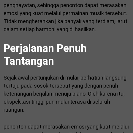
penghayatan, sehingga penonton dapat merasakan
emosi yang kuat melalui permainan musik tersebut.
Tidak mengherankan jika banyak yang terdiam, larut
dalam setiap harmoni yang di hasilkan.
Perjalanan Penuh
Tantangan
Sejak awal pertunjukan di mulai, perhatian langsung
tertuju pada sosok tersebut yang dengan penuh
ketenangan berjalan menuju piano. Oleh karena itu,
ekspektasi tinggi pun mulai terasa di seluruh
ruangan.
penonton dapat merasakan emosi yang kuat melalui