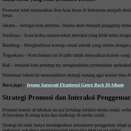
Promotor telah memastikan lima kota besar di Indonesia menjadi desti
besar.
Jakarta – Sebagai kota pertama, Jakarta akan menjadi panggung uta
Surabaya – Kota kedua menawarkan interaksi yang lebih intim deng
Bandung – Menghadirkan konsep visual artistik yang selaras dengan 
Yogyakarta – Kota budaya ini di pilih untuk menyajikan konser yang 
Bali – menjadi kota penutup tur, menghadirkan pertunjukan spektakul
Penentuan lokasi ini menunjukkan strategi matang agar konser bisa di
Baca juga :
Isyana Sarasvati Eksplorasi Genre Rock Di Album
Strategi Promosi dan Interaksi Penggemar
Promosi konser di lakukan secara bertahap melalui media sosial, websi
di bawakan di setiap kota dan challenge di media sosial.
Strategi ini tidak hanya meningkatkan antusiasme penggemar, tetapi 
maksimal, sekaligus mempermudah penjualan tiket secara online.