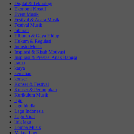
Digital & Teknologi
Ekonomi Kreatif
Event Musik
Festival & Acara Musik
Festival Musik
hiburan
Hiburan & Gaya Hidup
Hukum & Regulasi
Industri Musik
Inspirasi & Kisah Motivasi
Inspirasi & Prestasi Anak Bangsa
irama
karya
kematian
konser
Konser & Festival
Konser & Pertunjukan
Kurikulum Musik
lagu
lagu hindia
Lagu Indonesia
Lagu Viral
lirik lagu
Lomba Musik
Makna Lagu