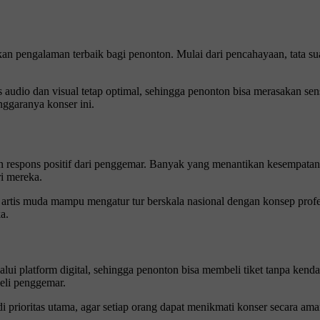
kan pengalaman terbaik bagi penonton. Mulai dari pencahayaan, tata s
 audio dan visual tetap optimal, sehingga penonton bisa merasakan sensa
ggaranya konser ini.
 respons positif dari penggemar. Banyak yang menantikan kesempatan
i mereka.
a artis muda mampu mengatur tur berskala nasional dengan konsep profe
a.
ui platform digital, sehingga penonton bisa membeli tiket tanpa kendala
eli penggemar.
di prioritas utama, agar setiap orang dapat menikmati konser secara