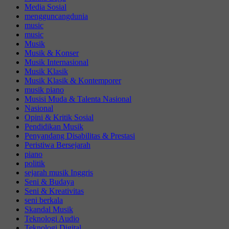
Media Sosial
mengguncangdunia
music
music
Musik
Musik & Konser
Musik Internasional
Musik Klasik
Musik Klasik & Kontemporer
musik piano
Musisi Muda & Talenta Nasional
Nasional
Opini & Kritik Sosial
Pendidikan Musik
Penyandang Disabilitas & Prestasi
Peristiwa Bersejarah
piano
politik
sejarah musik Inggris
Seni & Budaya
Seni & Kreativitas
seni berkala
Skandal Musik
Teknologi Audio
Teknologi Digital