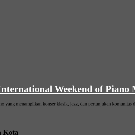
 International Weekend of Piano
ano yang menampilkan konser klasik, jazz, dan pertunjukan komunitas d
a Kota