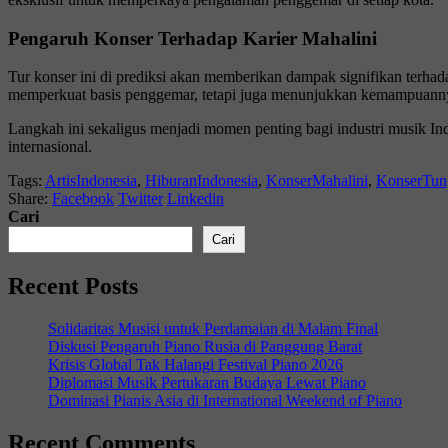
Pengaruh Konser Terhadap Karier Mahalini
Tur konser ini di prediksi akan memberikan dampak signifikan terhad
memperkuat basis penggemar, tetapi juga menunjukkan kemampuannya
Langkah ini sekaligus menjadi momen penting bagi industri musik Ind
internasional.
Tags:
ArtisIndonesia
,
HiburanIndonesia
,
KonserMahalini
,
KonserTun
Share:
Facebook
Twitter
Linkedin
Cari
Cari
Recent Posts
Solidaritas Musisi untuk Perdamaian di Malam Final
Diskusi Pengaruh Piano Rusia di Panggung Barat
Krisis Global Tak Halangi Festival Piano 2026
Diplomasi Musik Pertukaran Budaya Lewat Piano
Dominasi Pianis Asia di International Weekend of Piano
Recent Comments