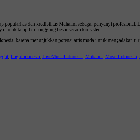
ap popularitas dan kredibilitas Mahalini sebagai penyanyi profesiona
 untuk tampil di panggung besar secara konsisten.
onesia, karena menunjukkan potensi artis muda untuk mengadakan tur b
ggal
,
LaguIndonesia
,
LiveMusicIndonesia
,
Mahalini
,
MusikIndonesia
,