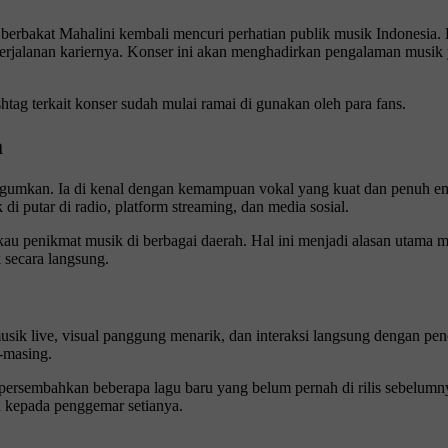
berbakat Mahalini kembali mencuri perhatian publik musik Indonesia. Ka
erjalanan kariernya. Konser ini akan menghadirkan pengalaman musik 
htag terkait konser sudah mulai ramai di gunakan oleh para fans.
a
gumkan. Ia di kenal dengan kemampuan vokal yang kuat dan penuh emos
i putar di radio, platform streaming, dan media sosial.
gkau penikmat musik di berbagai daerah. Hal ini menjadi alasan utama me
 secara langsung.
k live, visual panggung menarik, dan interaksi langsung dengan pen
-masing.
ersembahkan beberapa lagu baru yang belum pernah di rilis sebelumnya.
u kepada penggemar setianya.