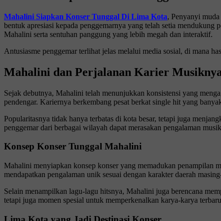
Mahalini Siapkan Konser Tunggal Di Lima Kota
, Penyanyi muda 
bentuk apresiasi kepada penggemarnya yang telah setia mendukung p
Mahalini serta sentuhan panggung yang lebih megah dan interaktif.
Antusiasme penggemar terlihat jelas melalui media sosial, di mana has
Mahalini dan Perjalanan Karier Musikny
Sejak debutnya, Mahalini telah menunjukkan konsistensi yang menga
pendengar. Kariernya berkembang pesat berkat single hit yang banyak d
Popularitasnya tidak hanya terbatas di kota besar, tetapi juga menjan
penggemar dari berbagai wilayah dapat merasakan pengalaman musik
Konsep Konser Tunggal Mahalini
Mahalini menyiapkan konsep konser yang memadukan penampilan musi
mendapatkan pengalaman unik sesuai dengan karakter daerah masing
Selain menampilkan lagu-lagu hitsnya, Mahalini juga berencana memp
tetapi juga momen spesial untuk memperkenalkan karya-karya terbar
Lima Kota yang Jadi Destinasi Konser