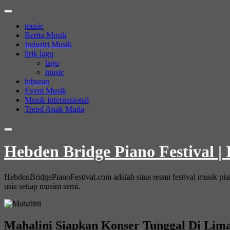
Skip
to
music
content
Berita Musik
Industri Musik
lirik lagu
lagu
music
hiburan
Event Musik
Musik Internasional
Trend Anak Muda
Hebden Bridge Piano Festival |
HebdenBridgePianoFestival.com adalah situs resmi festival musik pi
usia setiap musim semi.
Mahalini Siapkan Konser Tunggal Di Lim