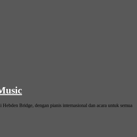
 Music
i Hebden Bridge, dengan pianis internasional dan acara untuk semua