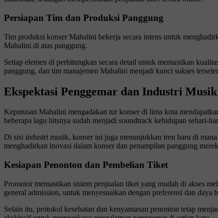
Persiapan Tim dan Produksi Panggung
Tim produksi konser Mahalini bekerja secara intens untuk menghadir
Mahalini di atas panggung.
Setiap elemen di perhitungkan secara detail untuk memastikan kualitas
panggung, dan tim manajemen Mahalini menjadi kunci sukses terselen
Ekspektasi Penggemar dan Industri Musik
Keputusan Mahalini mengadakan tur konser di lima kota mendapatkan
beberapa lagu hitsnya sudah menjadi soundtrack kehidupan sehari-har
Di sisi industri musik, konser ini juga menunjukkan tren baru di man
menghadirkan inovasi dalam konser dan penampilan panggung merek
Kesiapan Penonton dan Pembelian Tiket
Promotor memastikan sistem penjualan tiket yang mudah di akses melal
general admission, untuk menyesuaikan dengan preferensi dan daya b
Selain itu, protokol kesehatan dan kenyamanan penonton tetap menja
eksklusif untuk memperkaya pengalaman penggemar di setiap kota.