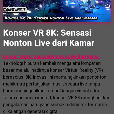
Konser VR 8K: Sensasi
Nonton Live dari Kamar
Konser VR 8K: Sensasi Nonton Live dari Kamar
Teknologi hiburan kembali mengalami lompatan
besar melalui hadirnya konser Virtual Reality (VR)
beresolusi 8K. Inovasi ini memungkinkan penonton
menikmati pertunjukan musik secara live tanpa
harus meninggalkan kamar. Dengan visual ultra
tajam dan audio imersif, konser VR 8K menghadirkan
pengalaman baru yang semakin diminati, terutama
di kalangan generasi digital.