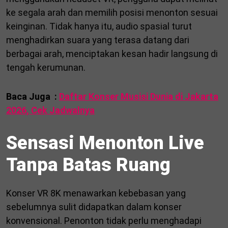
ke segala arah dan memilih posisi menonton sesuai
keinginan. Tidak hanya itu, audio spasial turut
menghadirkan suara yang terasa datang dari
berbagai arah, menciptakan kesan hadir langsung di
tengah kerumunan.
Baca Juga :
Daftar Konser Musisi Dunia di Jakarta
2026, Cek Jadwalnya
Sensasi Menonton Live
Tanpa Batas Ruang
Konser VR 8K menawarkan kebebasan yang
sebelumnya sulit didapatkan dalam konser
konvensional. Penonton tidak perlu menghadapi